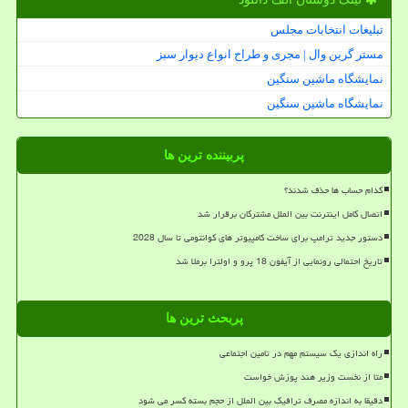
تبلیغات انتخابات مجلس
مستر گرین وال | مجری و طراح انواع دیوار سبز
نمایشگاه ماشین سنگین
نمایشگاه ماشین سنگین
پربیننده ترین ها
کدام حساب ها حذف شدند؟
اتصال کامل اینترنت بین الملل مشترکان برقرار شد
دستور جدید ترامپ برای ساخت کامپیوتر های کوانتومی تا سال 2028
تاریخ احتمالی رونمایی از آیفون 18 پرو و اولترا برملا شد
پربحث ترین ها
راه اندازی یک سیستم مهم در تامین اجتماعی
متا از نخست وزیر هند پوزش خواست
دقیقا به اندازه مصرف ترافیک بین الملل از حجم بسته کسر می شود