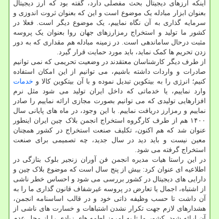
اینکه ارزهای دیجیتال بحث مفصلی دارد، گفته بود که ارز دیجیتال
بعنوان ابزار مبادله یک موضوع است و این که بعنوان ثروت اندوزی و
سرمایه گذاری به آن نگاه نماییم، یک موضوع دیگر است. فعلا در
کشور ما تولید و استخراج رمزارزهای جهان روا بعنوان یک پروسه
مثبت درحال ساماندهی است. در زمینه مبادله هم مقداری که به دور
زدن تحریم ها کمک نماید، باید مورد حمایت قرار گیرد.
از طرف دیگر کارشناسان معتقدند در وضعیت تحریمی که نمی توانیم
صادرات و واردات داشته باشیم، می توانیم از این امکان استفاده
کنیم؛ انرژی را به بیتکوین تبدیل نموده و با آن بیتکوین کالا و
خدمات
وارد نماییم، یا خدماتی که داخل ایران تولید می شود مثل نرم
افزارهایی تولیدی که می توانیم بصورت مجازی ارائه نماییم را صادر
نماییم و رمزارز دریافت نماییم. با این وجود، در ماه های پایانی سال
۱۴۰۰ هم از طرف کارگروه استخراج انجمن بلاک چین ایران اینطور
عنوان شد که هم اکنون، تکلیف صنعت استخراج در کشور همچنان
معین نیست و باید دید در سال جدید، چه تصمیمی برای صنعت
استخراج گرفته می شود.
در این راستا هیات مدیره انجمن فن آوران زنجیر بلوک بتازگی در
اطلاعیه ای عنوان کرد: بیش از پنج سال است که موضوع بلاک چین و
دارایی های دیجیتال در کشور بررسی می شود و احساس خطر ناشی
از اشتباه، اجمال یا تعارض در پروسه غیرشفاف قانون گذاری ما را به
آن داشت تا حسب وظیفه ذاتی خود و در قالب اساسنامه انجمن،
هشدارهای لازم جهت تکرار نشدن اشتباهات و خسارت های ناشی از
آن ارائه شود. کشور ما تا به امروز لطمه های زیادی را از محل عدم