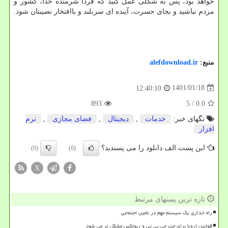
خواهد بود، پس به شکلی عمل کنید که فردا شرمنده خدا، کشور و
مردم نباشید و بجای حسرت، آینده ای سربلند و باافتخار نصیبتان شود.
منبع:
alefdownload.ir
1401/01/18
12:40:10
893
/ 5
0.0
تگهای خبر:
خدمات
,
دیجیتال
,
فضای مجازی
,
نرم
افزار
این پست الف دانلود را می پسندید؟
(0)
(0)
X
تازه ترین پستهای مرتبط
راه اندازی یک سیستم مهم در تامین اجتماعی
قوانین اروپا برای چت جی پی تی و ربولکس مشکل تر می شود