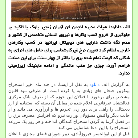
الف دانلود: هیات مدیره انجمن فن آوران زنجیر بلوک با تاکید بر
جلوگیری از خروج کسب وکارها و نیروی انسانی متخصص از کشور و
عدم نگه داشت دارایی های دیجیتال ایرانیها در کسب وکارهای
خارجی، اعلام کرد تعیین نرخ غیرکارشناسی برای حامل های انرژی به
شکلی که قیمت تمام شده برق را بالاتر از چهار سنت برای این صنعت
فراهم آورد، چیزی جز عقب ماندگی و ادامه ماینینگ زیرزمینی
ندارد.
به گزارش الف
دانلود
به نقل از ایسنا، در چند ماه اخیر استخراج
بیتکوین جنجال های زیادی به پا کرده است. از طرفی نبود قانون
مشخص برای برخورد با فعالان این حوزه که از طرف بانک مرکزی
فعالیتشان غیرقانونی اعلام شده در مقابل آن دسته که استفاده از ارز
دیجیتالی را راهی برای دور زدن تحریم ها و ارزآوری می دانند و از
جانب دیگر واکنش مسؤولان وزارت نیرو که افزایش مصرف برق را
در فصل گرما به گردن استخراج کنندگان انداخته و هر روز یک مزرعه
استخراج را با این ادعا شناسایی می کنند.
قبل از این ابوالحسن فیروزآبادی، دبیر شورای فضای مجازی با اعلان