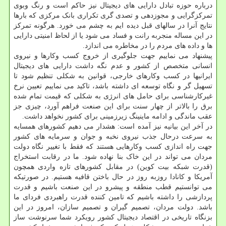
درباره حوزه تبادل دارایی های دیجیتال نیز حاکم است و رنگ وبوی
تمرکزگرایی و مجوزدهی و تصدی گری تکراری بانک مرکزی که بارها
نتایج آنرا در سالهای قبل دیده ایم به چشم می خورد. هرگونه تمرکز
در این مساله منجربه رانت و فساد می شود یا از لحاظ امنیتی دارایی
ها و داده های مردم را در مخاطره می اندازد.
پیشنهاد می نماییم جهت جلوگیری از خروج کسب وکارها و نیروی
انسانی متخصص از کشور و عدم نگه داشت دارایی های دیجیتال
ایرانیها در کسب وکارهای خارجی، قوانین به شکلی تنظیم شود تا
تسهیل گر و نگاه توسعه ای داشته باشد، تاکید می نماییم تعیین نرخ
غیرکارشناسی برای حامل های انرژی به شکلی که قیمت تمام شده
برق را بالاتر از چهار سنت برای این صنعت فراهم آورد، چیزی جز
عقب ماندگی و ادامه ماینینگ زیرزمینی برای کشور نخواهد داشت.
در آخر این بیانیه نیز آمده است: هشدار می دهیم کشورهای همسایه
به سرعت درحال جذب نیروی نخبه و جوان و سرمایه های کشور
جهت راه اندازی کسب وکارهایی هستند که فقط با تغییر نگاه دولت
مردان می تواند در این خاک بنا نهاده شود. ما در رقابت استخراج
(قدرت شبکه بیت کوین) در مقابل کشورهای تازه واردی همچون
آمریکا و کانادا روزبه روز در حال باختن قافیه هستیم. در صورتیکه
می توانستیم قطب منطقه و پیشرو در این صنعت باشیم و قدرت
پردازشی را داشته باشیم که تامین کننده قدرت راهبردی فردای ما
باشد. دولت مردان، تصمیم گیران و تصمیم سازان، امروز در این
بزنگاه تاریخی در اقتصاد دیجیتال کشور رویکرد شما سرنوشت ساز