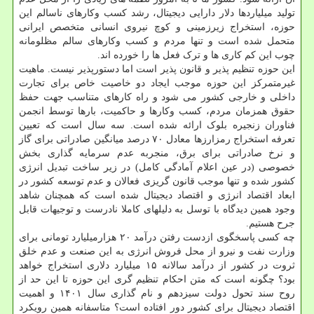
تولید میلیاردها دلار دارایی دیجیتال، رشد کسب وکارهای ناسالم این
حوزه، استخراج زیرزمینی و کوچ نیروی انسانی متخصص ایرانی
متحمل شده است و تنها مردم و کسب وکارهای سالم مظلومانه
چوب این کم کاری ها و ترک فعل ها را خورده اند.
این حوزه تنظیم پذیر و قانون پذیر است اما دستورپذیر نیست. ماهیت
غیرمتمرکز این حوزه موجب ایجاد دو خاصیت خاص برای تجارت
داخلی و خارجی کشور می شود و راه کارهای متناسب جهت حفظ
حقوق همزمان مردم، کسب وکارها و حاکمیت، بارها توسط انجمن
فناوران زنجیره بلوک ارائه شده است. سه سال است که تعیین
تعرفه استخراج رمزارزها معادل ۷۰ درصد میانگین صادراتی برای گاز
و نرخ صادراتی برای برق، منجربه عدم سرمایه گذاری بخش
خصوصی (در عین اعلام آمادگی کامل) در زیر ساخت تبدیل انرژی
کشور شده و تنها موجب قانون گریزی فعالان و عدم توسعه کشور در
ابعاد اقتصاد انرژی و اقتصاد دیجیتال شده است که همچنان شاهد
وجود همین دیدگاه با توسل به دلیلهای کاملا نادرست و توجیهات قابل
جرح هستیم.
چه کسی پاسخگوی ازدست رفتن درآمد ۲۰ هزارمیلیارد تومانی برای
وزارت نفت و نیرو از محل فروش انرژی به این صنعت و عدم خلق
ثروت در کشور از درآمد سالانه ۱۵ میلیارد دلاری استخراج خواهد
بود؟ چگونه است که متن احکام تنظیم گری این حوزه تا این حد از
روح سند تحول دولت سیزدهم و نام گذاری سال ۱۴۰۱ و اهمیت
اقتصاد دیجیتال برای کشور دور افتاده است؟ متاسفانه همین رویکرد