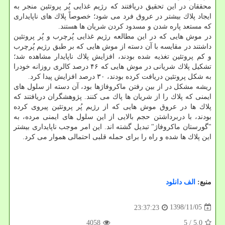
محققان در این تحقیق دریافتند كه رژیم غذایی پُر پروتئین منجر به
ایجاد پلاك بیشتر در عروق فرد می شود؛ خصوصاً پلاك های ناپایداری
كه مستعد پاره شدن و مسدود كردن شریان ها هستند.
در موش هایی كه در این مطالعه رژیم غذایی پُرچرب و پُر پروتئین
داشتند در مقایسه با آن دسته از موش هایی كه بر طبق رژیم پُرچرب
و كم پروتئین تغذیه شده بودند، افزایش پلاك ناپایدار مشاهده شد؛
تشكیل پلاك شریانی در موش هایی كه ۴۶ درصد كالری روزانه خودرا
به شكل پروتئین دریافت كرده بودند، ۳۰ درصد افزایش پیدا كرد.
ریشه مشكل در از بین رفتن ماكروفاژها بود، آن دسته از سلول های
ایمنی كه پلاك را از شریان ها پاك می كنند. پژوهشگران دریافتند كه
پلاك ها در عروق موش هایی كه از رژیم پُر پروتئین پیروی كرده
بودند، با دربرداشتن حجم بالایی از این سلول های ایمنی مرده، به
"گورستان ماكروفاژ" تبدیل گشته اند. این امر موجب ناپایداری بیشتر
این پلاك ها شده و راه را برای حمله قلبی احتمالی هموار می كرد.
منبع:
الف دانلود
1398/11/05
23:37:23
4058
/ 5
5.0