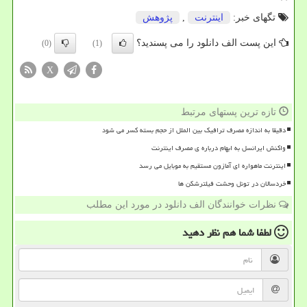
تگهای خبر:
اینترنت
,
پژوهش
این پست الف دانلود را می پسندید؟
(0)
(1)
X
تازه ترین پستهای مرتبط
دقیقا به اندازه مصرف ترافیک بین الملل از حجم بسته کسر می شود
واکنش ایرانسل به ابهام درباره ی مصرف اینترنت
اینترنت ماهواره ای آمازون مستقیم به موبایل می رسد
خردسالان در تونل وحشت فیلترشکن ها
نظرات خوانندگان الف دانلود در مورد این مطلب
لطفا شما هم
نظر دهید