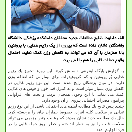
الف دانلود: نتایج مطالعات جدید محققان دانشكده پزشكی دانشگاه
واشنگتن نشان داده است كه پیروی از یك رژیم غذایی با پروتئین
بالا همزمان با آن كه می تواند به كاهش وزن كمك نماید، احتمال
وقوع حملات قلبی را هم بالا می برد.
به گزارش پایگاه اینترنتی «اسلش گیر»، این روزها تجویز یك رژیم
غذایی پُر پروتئین و كم كربوهیدرات برای بیمارانی كه اضافه وزن
دارند، در میان پزشكان رایج شده است. این نوع رژیم غذایی در
كاهش وزن بسیار موثر است و به كنترل قند خون و هوس های غذایی
كمك می نماید. با این وجود، همچنان تردید و بحث های فراوانی
پیرامون مضرات احتمالی پیروی از آن وجود دارد.
چندی پیش نتایج یك مطالعه لطمه های احتمالی ناشی از این نوع رژیم
غذایی بر سلامت كلیه افراد، خصوصا بیماران چاق را برجسته كرد.
حال یك مطالعه جدید نشان میدهد كه رعایت چنین رژیمی می تواند
سلامت قلب را نیز به خطر انداخته و خطر بروز حمله قلبی را در
فرد افزایش دهد.