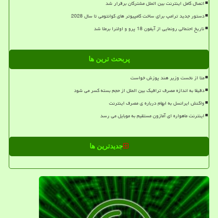
اتصال کامل اینترنت بین الملل مشترکان برقرار شد
دستور جدید ترامپ برای ساخت کامپیوتر های کوانتومی تا سال 2028
تاریخ احتمالی رونمایی از آیفون 18 پرو و اولترا برملا شد
پربحث ترین ها
متا از نخست وزیر هند پوزش خواست
دقیقا به اندازه مصرف ترافیک بین الملل از حجم بسته کسر می شود
واکنش ایرانسل به ابهام درباره ی مصرف اینترنت
اینترنت ماهواره ای آمازون مستقیم به موبایل می رسد
جدیدترین ها