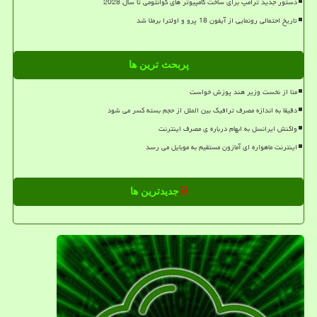
دستور جدید ترامپ برای ساخت کامپیوتر های کوانتومی تا سال 2028
تاریخ احتمالی رونمایی از آیفون 18 پرو و اولترا برملا شد
پربحث ترین ها
متا از نخست وزیر هند پوزش خواست
دقیقا به اندازه مصرف ترافیک بین الملل از حجم بسته کسر می شود
واکنش ایرانسل به ابهام درباره ی مصرف اینترنت
اینترنت ماهواره ای آمازون مستقیم به موبایل می رسد
جدیدترین ها