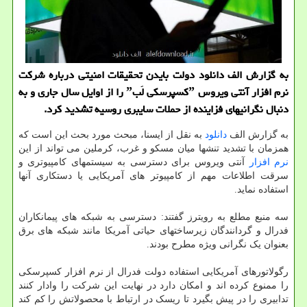
به گزارش الف دانلود دولت بایدن تحقیقات امنیتی درباره شرکت
نرم افزار آنتی ویروس ˮکسپرسکی لَبˮ را از اوایل سال جاری و به
دنبال نگرانیهای فزاینده از حملات سایبری روسیه تشدید کرد.
به گزارش الف
دانلود
به نقل از ایسنا، مبحث مورد بحث این است که
همزمان با تشدید تنشها میان مسکو و غرب، کرملین می تواند از این
نرم افزار
آنتی ویروس برای دسترسی به سیستمهای کامپیوتری و
سرقت اطلاعات مهم از کامپیوتر های آمریکایی یا دستکاری آنها
استفاده نماید.
سه منبع مطلع به رویترز گفتند: دسترسی به شبکه های پیمانکاران
فدرال و گردانندگان زیرساختهای حیاتی آمریکا مانند شبکه های برق
بعنوان یک نگرانی ویژه مطرح بودند.
رگولاتورهای آمریکایی استفاده دولت فدرال از نرم افزار کسپرسکی
را ممنوع کرده اند و امکان دارد در نهایت این شرکت را وادار کنند
تدابیری را در پیش بگیرد تا ریسک در ارتباط با محصولاتش را کم کند