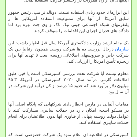
آپدیتهای آن از راه مقررات در رجیستر فدرال، استفاده نماید.
این ابزارها تا حدود زیادی استفاده نشدند. دونالد ترامپ، رئیس جمهور
سابق آمریکا، از آنها برای ممنوعیت استفاده آمریکایی ها از
پلتفرمهای شبکه اجتماعی چینی تیک تاک و وی چت بهره برد اما
دادگاه های فدرال اجرای این اقدامات را متوقف کردند.
یک مقام ارشد وزارت دادگستری آمریکا سال قبل اظهار داشت: این
سازمان
درحال بررسی ده ها شرکت روسی همچون ارتباط بین یک
شرکت خاص و سرویسهای اطلاعاتی روسیه است تا تهدید آنها برای
زنجیره تأمین آمریکا را ارزیابی کند.
معلوم نیست آیا شرکت تحت بررسی کسپرسکی است یا خیر. طبق
اطلاعات گارتنر، درآمد سال ۲۰۲۰ کسپرسکی در آمریکا، ۹۵.۳
میلیون دلار برآورد شد که حدود ۱۵ درصد از کل درآمد این شرکت در
آن سال بود.
مقامات آلمانی در مارس اخطار دادند شرکتهایی که پایگاه اصلی آنها
در مسکو است، امکان دارد در حملات سایبری مشارکت کنند یا
عوامل دولت روسیه پنهانی از فناوری آنها بدون اطلاعشان برای انجام
حملات سایبری استفاده کنند.
کسپرسکی در اطلاعیه ای اعلام نمود یک شرکت خصوصی است که