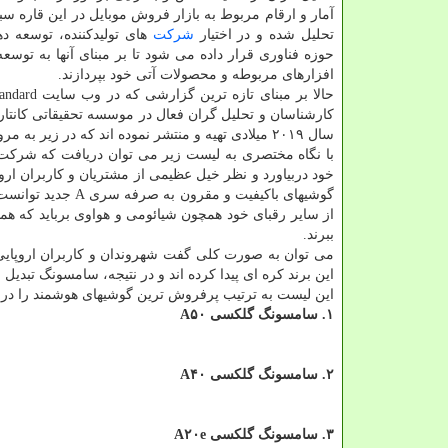
آمار و ارقام مربوط به بازار فروش موبایل در این قاره سب
تحلیل شده و در اختیار
شركت
های تولیدكننده، توسعه ده
حوزه فناوری قرار داده می شود تا بر مبنای آنها به توسعه
افزارهای مربوطه و محصولات آتی خود بپردازند.
كارشناسان و تحلیل گران فعال در موسسه تحقیقاتی كانتار
سال ۲۰۱۹ میلادی تهیه و منتشر نموده اند كه در زیر به مروری بر ۱۰ گوشی برتر و نخست این لیست می پردازیم.
با نگاه مختصری به لیست زیر می توان دریافت كه شرك
خود دربیاورد و نظر خیل عظیمی از مشتریان و كاربران ار
گوشیهای باكیفیت و
از سایر رقبای خود همچون شیائومی و هواوی برباید كه هم
ببرند.
این برند كره ای پیدا كرده اند و در نتیجه، سامسونگ تبدی
این لیست به ترتیب پرفروش ترین گوشیهای هوشمند را در بین كاربران اروپا
۱. سامسونگ گلكسی A۵۰
۲. سامسونگ گلكسی A۴۰
۳. سامسونگ گلكسی A۲۰e