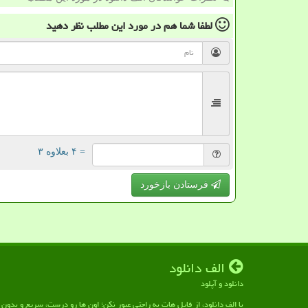
لطفا شما هم
در مورد این مطلب
نظر دهید
= ۴ بعلاوه ۳
فرستادن بازخورد
الف دانلود
دانلود و آپلود
با الف دانلود، از فایل هات به راحتی عبور نکن؛ اون ها رو درست، سریع و بدو