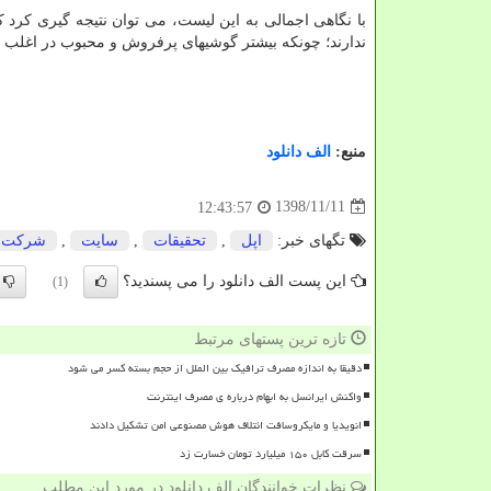
با نگاهی اجمالی به این لیست، می توان نتیجه گیری كرد ك
ندارند؛ چونكه بیشتر گوشیهای پرفروش و محبوب در اغلب ب
منبع:
الف دانلود
1398/11/11
12:43:57
تگهای خبر:
اپل
,
تحقیقات
,
سایت
,
شركت
این پست الف دانلود را می پسندید؟
(1)
تازه ترین پستهای مرتبط
دقیقا به اندازه مصرف ترافیک بین الملل از حجم بسته کسر می شود
واکنش ایرانسل به ابهام درباره ی مصرف اینترنت
انویدیا و مایکروسافت ائتلاف هوش مصنوعی امن تشکیل دادند
سرقت کابل ۱۵۰ میلیارد تومان خسارت زد
نظرات خوانندگان الف دانلود در مورد این مطلب