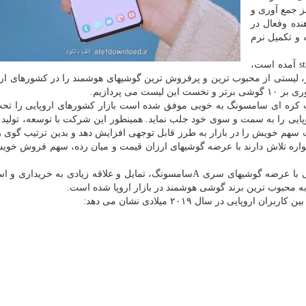
ز جمع آوری و
نده وفعال در
 و تكمیل نرم
حالا بر مبنای تازه ترین گزارشی كه در وب سایت standard آمده است،
، لیستی از محبوب ترین و پرفروش ترین گوشیهای هوشمند را در كشورهای ارو
ت كره ای سامسونگ به خوبی موفق شده است بازار كشورهای اروپایی را ت
وپایی را به سمت و سوی خود جلب نماید. همینطور این شركت با توسعه، تولید
 مقرون به صرفه سری A جدید توانست سهم خویش را در بازار به طرز قابل توجهی افزایش دهد و بدین ترتیب گو
واره تلاش دارند با عرضه گوشیهای ارزان قیمت و میان رده، سهم فروش خویش 
می توان به صورت كلی گفت شهروندان و كاربران اروپایی با عرضه گوشیهای سری Aسامسونگ، تمایل و علاقه زیادی به خر
ل به محبوب ترین برند گوشی هوشمند در بازار اروپا شده است.
یی در سال ۲۰۱۹ میلادی نشان می دهد: