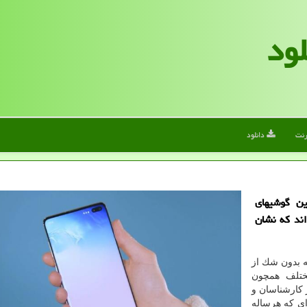
لود
رنت
دانلود
ین گوشیهای
 منتش كرده اند كه نشان
ه بدون شك از
لف همچون
 كارشناسان و
ای كه هرساله