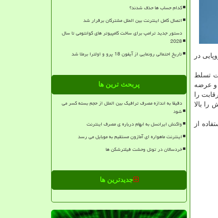
کدام حساب ها حذف شدند؟
اتصال کامل اینترنت بین الملل مشترکان برقرار شد
دستور جدید ترامپ برای ساخت کامپیوتر های کوانتومی تا سال
2028
تاریخ احتمالی رونمایی از آیفون 18 پرو و اولترا برملا شد
پایی در
حت تسلط
پربحث ترین ها
 و عرضه
ی رقابت را
دقیقا به اندازه مصرف ترافیک بین الملل از حجم بسته کسر می
را بالا
شود
واکنش ایرانسل به ابهام درباره ی مصرف اینترنت
یداری و استفاده از
اینترنت ماهواره ای آمازون مستقیم به موبایل می رسد
خردسالان در تونل وحشت فیلترشکن ها
جدیدترین ها