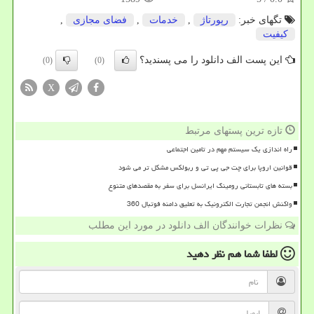
تگهای خبر:
رپورتاژ
,
خدمات
,
فضای مجازی
,
كیفیت
این پست الف دانلود را می پسندید؟
(0)
(0)
X
تازه ترین پستهای مرتبط
راه اندازی یک سیستم مهم در تامین اجتماعی
قوانین اروپا برای چت جی پی تی و ربولکس مشکل تر می شود
بسته های تابستانی رومینگ ایرانسل برای سفر به مقصدهای متنوع
واکنش انجمن تجارت الکترونیک به تعلیق دامنه فوتبال 360
نظرات خوانندگان الف دانلود در مورد این مطلب
لطفا شما هم
نظر دهید