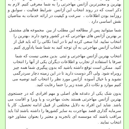
بهترین و معتبرترین آژانس مهاجرتی را به شما معرفی کنیم. لازم به
ذکر است که در روند انتخاب این آژانس شرایط فعالیت ، سوابق و
روزآمد بودن اطلاعات ، سرعت و کیفیت در ارائه خدمات به متاضیان
نقش اساسی دارد .
شما میتوانید پس از مطالعه این مطلب از بین مجموعه های مشتمل
بر بهترین آژانس های مهاجرتی که در کشور وجود دارند ،بهترین را
انتخاب نمایید. لذا سعی کرده ایم تا در ابتدا نکاتی را که باید قبل از
انتخاب آژانس مهاجرتی به آن توجه کنید به شما شما یادآوری کنیم .
انتخاب بهترین آژانس مهاجرتی و ثبتی بدین معنی نیست که شما
صرفا با استفاده از تجارب و اطلاعات دیگران یکی از آنها را انتخاب
کنید. ممکن است توقع داشته باشید که بدون پیگیری شما همه چیز
روبراه شود. ولی اگر دوست دارید تا در این زمینه دچار سردرگمی
نشوید و با خیال آسوده آژانس مورد نظر را انتخاب کنید توصیه می
کنیم موارد و نکات ذکر شده زیر را حتما رعایت کنید.
بدون شک یکی از دغدغه های اصلی و مهم افرادی که در جستجوی
بهترین آژانس مهاجرتی هستند بحث مهاجرت و یا ویزا و اقامت می
باشد. شاید این افراد به دلایل مختلفی از قبیل ادامه تحصیل، کار یا
سرمایه گذاری قصد مهاجرت به سایر کشورها را داشته باشند لذا باید
مراقب باشند که موسسه ای باتجربه و معتبر را بعنوان مشاور خود
انتخاب نمایند .