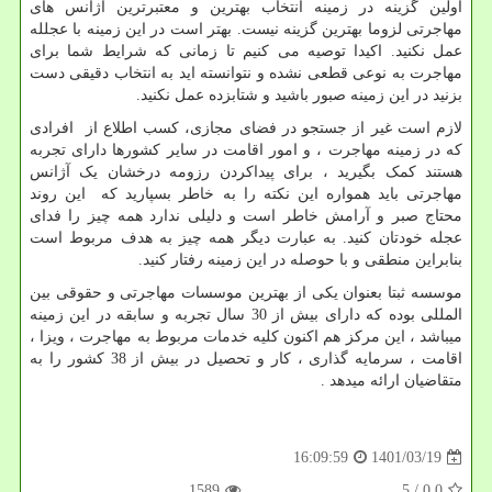
اولین گزینه در زمینه انتخاب بهترین و معتبرترین آژانس های
مهاجرتی لزوما بهترین گزینه نیست. بهتر است در این زمینه با عجلله
عمل نکنید. اکیدا توصیه می کنیم تا زمانی که شرایط شما برای
مهاجرت به نوعی قطعی نشده و نتوانسته اید به انتخاب دقیقی دست
بزنید در این زمینه صبور باشید و شتابزده عمل نکنید.
لازم است غیر از جستجو در فضای مجازی، کسب اطلاع از افرادی
که در زمینه مهاجرت ، و امور اقامت در سایر کشورها دارای تجربه
هستند کمک بگیرید ، برای پیداکردن رزومه درخشان یک آژانس
مهاجرتی باید همواره این نکته را به خاطر بسپارید که این روند
محتاج صبر و آرامش خاطر است و دلیلی ندارد همه چیز را فدای
عجله خودتان کنید. به عبارت دیگر همه چیز به هدف مربوط است
بنابراین منطقی و با حوصله در این زمینه رفتار کنید.
موسسه ثبتا بعنوان یکی از بهترین موسسات مهاجرتی و حقوقی بین
المللی بوده که دارای بیش از 30 سال تجربه و سابقه در این زمینه
میباشد ، این مرکز هم اکنون کلیه خدمات مربوط به مهاجرت ، ویزا ،
اقامت ، سرمایه گذاری ، کار و تحصیل در بیش از 38 کشور را به
متقاضیان ارائه میدهد .
1401/03/19
16:09:59
1589
/ 5
0.0