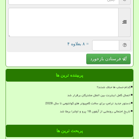
= ۸ بعلاوه ۴
فرستادن بازخورد
پربیننده ترین ها
کدام حساب ها حذف شدند؟
اتصال کامل اینترنت بین الملل مشترکان برقرار شد
دستور جدید ترامپ برای ساخت کامپیوتر های کوانتومی تا سال 2028
تاریخ احتمالی رونمایی از آیفون 18 پرو و اولترا برملا شد
پربحث ترین ها