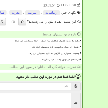
1398/11/20
23:59:54
تگهای خبر:
ارتباطات
,
اینترنت
,
تجربه
,
سای
این پست الف دانلود را می پسندید؟
(1)
تازه ترین پستهای مرتبط
دقیقا به اندازه مصرف ترافیک بین الملل از حجم بسته کسر می شود
واکنش ایرانسل به ابهام درباره ی مصرف اینترنت
اینترنت ماهواره ای آمازون مستقیم به موبایل می رسد
خردسالان در تونل وحشت فیلترشکن ها
نظرات خوانندگان الف دانلود در مورد این مطلب
لطفا شما هم
در مورد این مطلب
نظر دهید