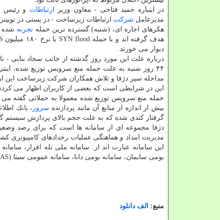
در اینباره حمید فتاحی - ‏‏معاون وزیر
ارتباطات
و رئیس هی
مدیرعامل
شركت
ارتباطات زیرساخت - در پستی در توییتر 
هكرهای اجاره ای، (شنبه) گسترده ترین حمله
تجربه
شده در
دیوار می خورند.
۴۴ روز شنبه به علت حمله منع سرویس توزیع شده، اینتر
مداخله سپر دژفا و تلاش همكاران شركت زیرساخت این ار
این در شرایطی است كه بعضی از كاربران اظهار می كردند ك
حمله منع سرویس توزیع شده معمولا به حملاتی گفته می ش
بیش از اندازه از منابع آن مانند پردازنده
سرور
، بانك اطل
گرفتار كندی شده كه به علت حجم بالای پردازش سیستم گرف
دژفا مجموعه ای از سامانه ها است كه برای رصد وضعی
این سامانه عبارت اند از: سامانه ملی تله افزار، سامان
بومی سایمان، سامانه بومی دانا، سامانه عمومی سینا (PTAAS)، سامانه بومی سویه (IDS)، سامانه چتر امن.
منبع:
الف دانلود