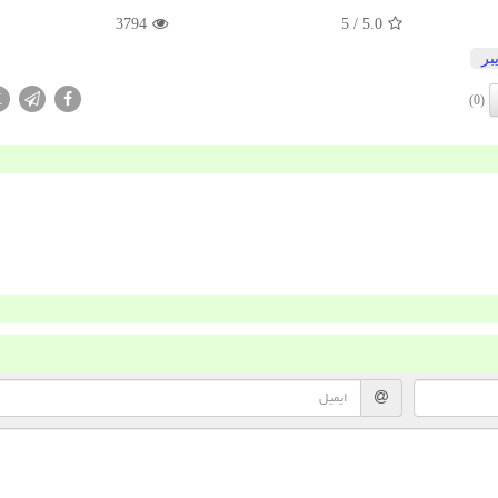
3794
/ 5
5.0
بر
X
(0)