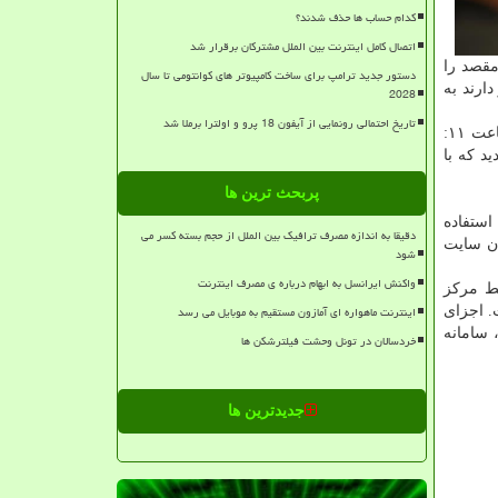
کدام حساب ها حذف شدند؟
اتصال کامل اینترنت بین الملل مشترکان برقرار شد
مقصد را
دستور جدید ترامپ برای ساخت کامپیوتر های کوانتومی تا سال
ده و دارند به
2028
تاریخ احتمالی رونمایی از آیفون 18 پرو و اولترا برملا شد
درباره علت این مورد روز گذشته از جانب سجاد بنابی - نایب رئیس هیأت مدیره شركت ارتباطات زیرساخت - هم اعلام گردید كه در ساعت ۱۱:
د كه با
پربحث ترین ها
استفاده
دقیقا به اندازه مصرف ترافیک بین الملل از حجم بسته کسر می
ان سایت
شود
واکنش ایرانسل به ابهام درباره ی مصرف اینترنت
سط مركز
اینترنت ماهواره ای آمازون مستقیم به موبایل می رسد
وسعه است. اجزای
 سامانه
خردسالان در تونل وحشت فیلترشکن ها
جدیدترین ها