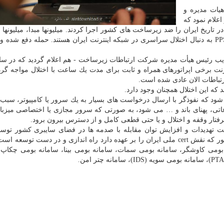
ات مدیره و
اعلام نمود كه
 تاریخ ایران را ضد زیرساخت های كشور اجرا كردند. میلیونها مبدا، میلیونها 
هدف گرفته اند و با حمله SYN flood با نرخ ۱۸۰ میلیون PPS به دنبال اختلال سراسری در شبكه اینترنت ایران هستند. حمله دفع ش
نت برخی اپراتورهای همراه و ثابت برای مدت یك ساعت با اختلال مواجه گردی
تباطات الان عادی شده است.
ه این اختلال همچنان وجود دارد.
ود كه نفوذگر با ارسال درخواست های بسیار به یك سرور یا كامپیوتر، سبب 
اعاتی، پهنای باند و … می شود، به صورتی كه سرور مجازی یا اختصاصی میزب
تار وقفه و اختلال و یا حتی قطعی كامل و از دسترس بیرون برود.
ت تهدیدات و افزایش توان مقابله با صدمه ها در فضای سایبری كشور تو
مدیریت امداد و هماهنگی عملیات رخدادهای كامپیوتری كشور كه نقش cert ملی ایران را بر عهده دارد راه اندازی و در دست ت
ه بومی كاوشگر، سامانه بومی سمات، سامانه بومی بینا، سامانه بومی چكاپ،