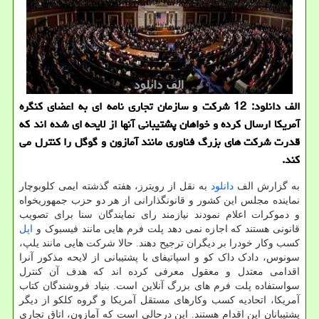
الف دانلود: 12 شرکت و سازمان تجاری نامه ای به اعضای کنگره
آمریکا ارسال کرده و خواهان پشتیبانی آنها از لایحه ای شده اند که
قدرت شرکت های بزرگ فناوری مانند آمازون و گوگل را کنترل می
کند.
به گزارش الف
دانلود
به نقل از رویترز، هفته گذشته ایمی کلوبوچار
نماینده مجلس این کشور و قانونگذارانی از هر دو حزب جمهوریخواه
و دموکرات اعلام نمودند نیازمند رای نمایندگان سنا برای تصویب
قانونی هستند که اجازه نمی دهد پلت فرم هایی مانند فیسبوک و
اپل
کسب وکار خودرا بر دیگران ترجیح دهند. حالا شرکت هایی مانند یلپ،
سونوس، دادک داک کو و اسپاتیفای با پشتیبانی از لایحه مذکور آنرا
اقدامی معتدل و معقول معرفی کرده اند که هدف آن کنترل
سواستفاده پلت فرم های بزرگ آنلاین است. بنیاد فروشندگان کتاب
آمریکا، اتحادیه کسب وکارهای مستقل آمریکا و گروه کلکو از دیگر
پشتیبانان این اقدام هستند. این درحالی است که آمازون، اتاق تجاری