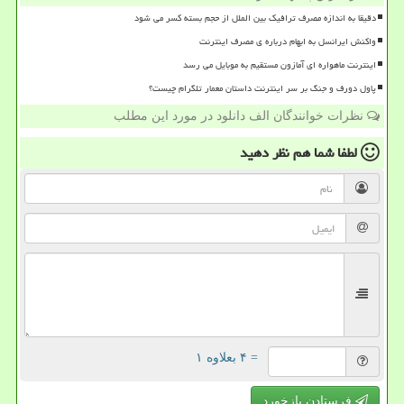
دقیقا به اندازه مصرف ترافیک بین الملل از حجم بسته کسر می شود
واکنش ایرانسل به ابهام درباره ی مصرف اینترنت
اینترنت ماهواره ای آمازون مستقیم به موبایل می رسد
پاول دورف و جنگ بر سر اینترنت داستان معمار تلگرام چیست؟
نظرات خوانندگان الف دانلود در مورد این مطلب
لطفا شما هم
نظر دهید
= ۴ بعلاوه ۱
فرستادن بازخورد