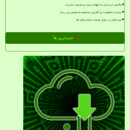
واکنش ایرانسل به ابهام درباره ی مصرف اینترنت
اینترنت ماهواره ای آمازون مستقیم به موبایل می رسد
خردسالان در تونل وحشت فیلترشکن ها
جدیدترین ها