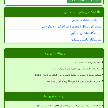
لینک دوستان الف دانلود
تبلیغات انتخابات مجلس
مستر گرین وال | مجری و طراح انواع دیوار سبز
نمایشگاه ماشین سنگین
نمایشگاه ماشین سنگین
پربیننده ترین ها
کدام حساب ها حذف شدند؟
اتصال کامل اینترنت بین الملل مشترکان برقرار شد
دستور جدید ترامپ برای ساخت کامپیوتر های کوانتومی تا سال 2028
تاریخ احتمالی رونمایی از آیفون 18 پرو و اولترا برملا شد
پربحث ترین ها
دقیقا به اندازه مصرف ترافیک بین الملل از حجم بسته کسر می شود