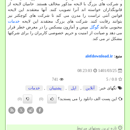
و شرکت های بزرگ با لایحه مذکور مخالف هستند. حامیان لایحه از
قانونگذاران خواسته اند آنرا تصویب کنند. آنها معتقدند این لایحه
قوانین آنتی تراست را مدرن می کند تا شرکت های کوچکتر نیز
بتوانند رقابت کنند. شرکت های بزرگ معتقدند این لایحه
خدمات
محبوبی مانند
گوگل
مپس و آمازون بیسکس را در معرض خطر قرار
می دهد و صیانت از امنیت و حریم خصوصی کاربران را برای شرکتها
مشکل تر می کند.
منبع:
alefdownload.ir
1401/03/25
08:23:03
741
/ 5
0.0
تگهای خبر:
آنلاین
,
اپل
,
پشتیبان
,
خدمات
این پست الف دانلود را می پسندید؟
(0)
(0)
X
تازه ترین پستهای مرتبط