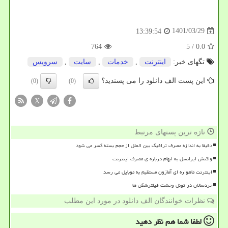
1401/03/29
13:39:54
764
/ 5
0.0
تگهای خبر:
اینترنت
,
خدمات
,
سایت
,
سرویس
این پست الف دانلود را می پسندید؟
(0)
(0)
X
تازه ترین پستهای مرتبط
دقیقا به اندازه مصرف ترافیک بین الملل از حجم بسته کسر می شود
واکنش ایرانسل به ابهام درباره ی مصرف اینترنت
اینترنت ماهواره ای آمازون مستقیم به موبایل می رسد
خردسالان در تونل وحشت فیلترشکن ها
نظرات خوانندگان الف دانلود در مورد این مطلب
لطفا شما هم
نظر دهید