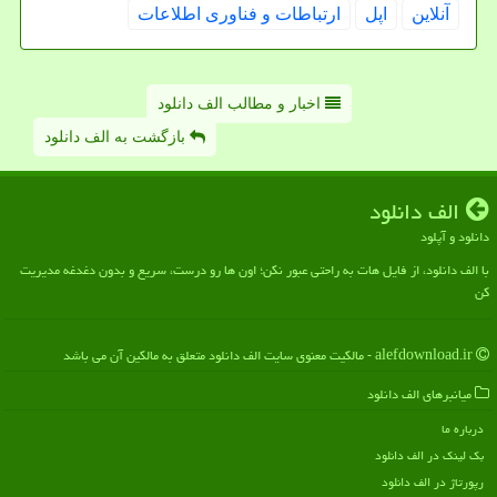
آنلاین
اپل
ارتباطات و فناوری اطلاعات
اخبار و مطالب الف دانلود
بازگشت به الف دانلود
الف دانلود
دانلود و آپلود
با الف دانلود، از فایل هات به راحتی عبور نکن؛ اون ها رو درست، سریع و بدون دغدغه مدیریت
کن
alefdownload.ir - مالکیت معنوی سایت الف دانلود متعلق به مالکین آن می باشد
میانبرهای الف دانلود
درباره ما
بک لینک در الف دانلود
رپورتاژ در الف دانلود