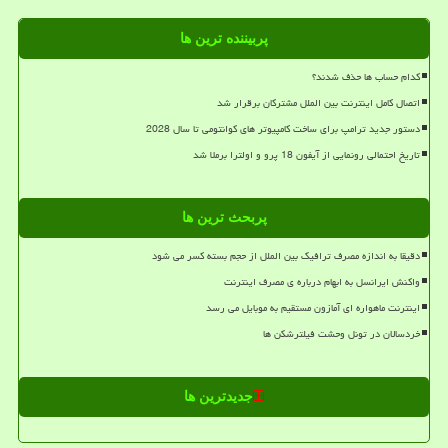
پربیننده ترین ها
کدام حساب ها حذف شدند؟
اتصال کامل اینترنت بین الملل مشترکان برقرار شد
دستور جدید ترامپ برای ساخت کامپیوتر های کوانتومی تا سال 2028
تاریخ احتمالی رونمایی از آیفون 18 پرو و اولترا برملا شد
پربحث ترین ها
دقیقا به اندازه مصرف ترافیک بین الملل از حجم بسته کسر می شود
واکنش ایرانسل به ابهام درباره ی مصرف اینترنت
اینترنت ماهواره ای آمازون مستقیم به موبایل می رسد
خردسالان در تونل وحشت فیلترشکن ها
جدیدترین ها