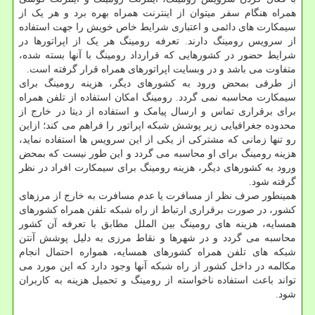
همراه هنگام سفر میتوان از اینترنت همراه بهره برد و هر یک از
سیمکارت های دائمی و اعتباری شرایط خاص خویش را جهت استفاده
از سرویس رومینگ دارند. تعرفه رومینگ هر یک از اپراتورها در
شرایط حضور در کشورهایی که قرارداد رومینگ با آنها بسته شده،
متفاوت می باشد و در وبسایت اپراتورهای همراه قرار گرفته است.
از طرفی بمحض ورود به کشورهای دیگر، هزینه رومینگ برای
سیمکارت محاسبه نمی گردد. رومینگ امکان استفاده از تلفن همراه
برای برقراری تماس و ارسال پیامک و استفاده از دیتا در خارج از
محدوده جغرافیایی زیر پوشش شبکه اپراتور را فراهم می کند؛ ازاین
رو تنها زمانی که مشترکی از یکی از این سرویس ها استفاده نماید،
هزینه رومینگ برای او محاسبه می گردد و این طور نیست که بمحض
ورود به کشورهای دیگر، هزینه رومینگ برای سیمکارت افراد در نظر
گرفته شود.
همینطور صرف نظر از مسافرت یا عدم مسافرت به خارج از مرزهای
کشور، در صورت برقراری ارتباط از راه شبکه تلفن همراه کشورهای
همسایه، هزینه های رومینگ بین الملل مطابق با تعرفه آن کشور
محاسبه می گردد و در شهرها و نقاط مرزی به دلیل پوشش آنتن
شبکه های تلفن همراه کشورهای همسایه، همواره احتمال انجام
مکالمه در داخل کشور از راه شبکه آنها وجود دارد که این مورد می
تواند باعث استفاده ناخواسته از رومینگ و تحمیل هزینه به کاربران
شود.