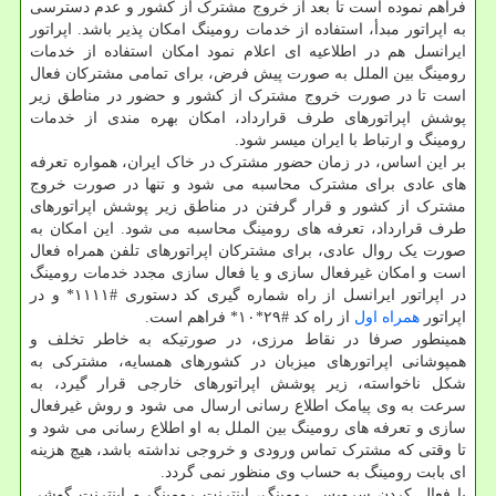
فراهم نموده است تا بعد از خروج مشترک از کشور و عدم دسترسی
به اپراتور مبدأ، استفاده از خدمات رومینگ امکان پذیر باشد. اپراتور
ایرانسل هم در اطلاعیه ای اعلام نمود امکان استفاده از خدمات
رومینگ بین الملل به صورت پیش فرض، برای تمامی مشترکان فعال
است تا در صورت خروج مشترک از کشور و حضور در مناطق زیر
پوشش اپراتورهای طرف قرارداد، امکان بهره مندی از خدمات
رومینگ و ارتباط با ایران میسر شود.
بر این اساس، در زمان حضور مشترک در خاک ایران، همواره تعرفه
های عادی برای مشترک محاسبه می شود و تنها در صورت خروج
مشترک از کشور و قرار گرفتن در مناطق زیر پوشش اپراتورهای
طرف قرارداد، تعرفه های رومینگ محاسبه می شود. این امکان به
صورت یک روال عادی، برای مشترکان اپراتورهای تلفن همراه فعال
است و امکان غیرفعال سازی و یا فعال سازی مجدد خدمات رومینگ
در اپراتور ایرانسل از راه شماره گیری کد دستوری #۱۱۱۱* و در
اپراتور
همراه اول
از راه کد #۲۹*۱۰* فراهم است.
همینطور صرفا در نقاط مرزی، در صورتیکه به خاطر تخلف و
همپوشانی اپراتورهای میزبان در کشورهای همسایه، مشترکی به
شکل ناخواسته، زیر پوشش اپراتورهای خارجی قرار گیرد، به
سرعت به وی پیامک اطلاع رسانی ارسال می شود و روش غیرفعال
سازی و تعرفه های رومینگ بین الملل به او اطلاع رسانی می شود و
تا وقتی که مشترک تماس ورودی و خروجی نداشته باشد، هیچ هزینه
ای بابت رومینگ به حساب وی منظور نمی گردد.
با فعال کردن سرویس رومینگ، اینترنت رومینگ و اینترنت گوشی