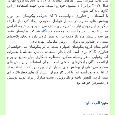
می ماند، میزان انتشار گازهای گلخانه ای SF۶ در اتحادیه اروپا تنها در
سال ۲۰۱۷ برابر ۱٫۴ میلیون خودرو است، بدین جهت استفاده از این
گازها باید كم شود.
با استفاده از فناوری نانولمینیت ALD شركت پیكوسان می توان
پوشش های مقاوم در مقابل عوامل محیطی ایجاد كرد، از طرف
دیگر در این روش نیاز به تمیزكاری حذف می شود و در نتیجه الزامی
به استفاده از پلاسما نیست. محفظه
دستگاه
شركت پیكوسان فقط
هر سه تا شش ماه یك دفعه نیاز به تمیز كردن دارد و بجای پلاسمای
مبتنی بر فلوئور می توان از روش مكانیكی بهره برد.
قائم مقام گروه پیكوسان اظهار داشت: ما در پیكوسان می خواهیم از
فناوری ALD برای آینده ای پایدار استفاده نمائیم، مقابله با تغییرات
آب وهوایی با هر وسیله ممكن، مستلزم همكاری میان صنایع نوآور و
ارائه دهندگان راهكارهای صنعتی است. بجای استفاده از پوشش های
ضخیم می توان از پوشش های بسیار نازك بهره برد كه با استفاده از
ALD به وجود آمده اند، با این كار میزان انتشار گازهای خطرناك برای
تمیز كردن كاهش یافته و یك روش زیست سازگار برای تولید پوشش
در دسترس خواهد بود.
منبع:
الف دانلود