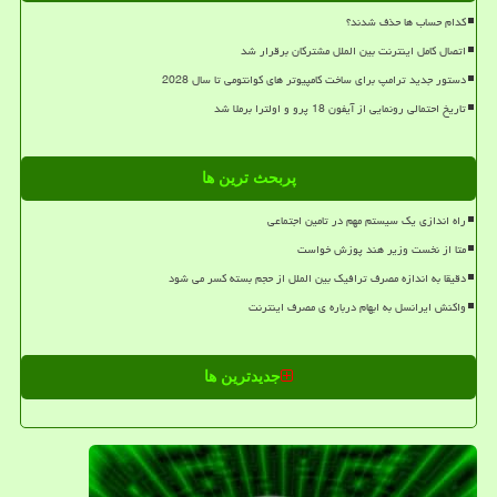
کدام حساب ها حذف شدند؟
اتصال کامل اینترنت بین الملل مشترکان برقرار شد
دستور جدید ترامپ برای ساخت کامپیوتر های کوانتومی تا سال 2028
تاریخ احتمالی رونمایی از آیفون 18 پرو و اولترا برملا شد
پربحث ترین ها
راه اندازی یک سیستم مهم در تامین اجتماعی
متا از نخست وزیر هند پوزش خواست
دقیقا به اندازه مصرف ترافیک بین الملل از حجم بسته کسر می شود
واکنش ایرانسل به ابهام درباره ی مصرف اینترنت
جدیدترین ها