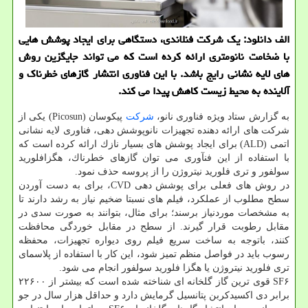
الف دانلود: یك شركت فنلاندی، دستگاهی برای ایجاد پوشش هایی
با ضخامت نانومتری ارائه كرده است كه می تواند جایگزین روش
های لایه نشانی رایج باشد. با این فناوری انتشار گازهای خطرناك و
آلاینده به محیط زیست كاهش پیدا می كند.
به گزارش ستاد ویژه فناوری نانو،
شركت
پیكوسان (Picosun) یكی از
شركت های ارائه دهنده تجهیزات نانوپوشش دهی، فناوری لایه نشانی
اتمی (ALD) برای ایجاد پوشش های بسیار نازك ارائه كرده است كه
با استفاده از این فنآوری می توان گازهای خطرناك، هگزافلورید
سولفور و تری فلورید نیتروژن را از پروسه حذف نمود.
در روش های فعلی برای پوشش دهی CVD، برای به دست آوردن
سطح مطلوب از عملكرد، فیلم های نسبتا ضخیم نیاز به رشد دارند تا
به مشخصات موردنیاز برسند؛ برای مثال، بتوانند به صورت سدی در
مقابل رطوبت قرار گیرند. از سطح در مقابل خوردگی محافظت
كنند، باتوجه به ساخت سریع فیلم روی دیواره تجهیزات، محفظه
رسوب باید در فواصل منظم تمیز شود، این كار با استفاده از پلاسمای
تری فلورید نیتروژن یا هگزا فلورید سولفور انجام می شود.
SF۶ قوی ترین گاز گلخانه ای شناخته شده است كه بیشتر از ۲۲۶۰۰
برابر دی اكسیدكربن پتانسیل گرمایش دارد و حداقل هزار سال در جو