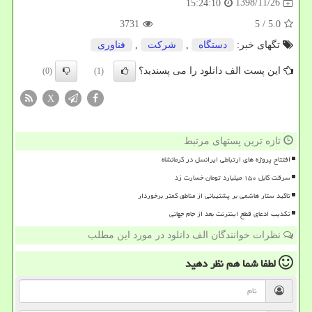
1398/11/26
15:24:10
3731
/ 5
5.0
تگهای خبر:
دستگاه
,
شركت
,
فناوری
این پست الف دانلود را می پسندید؟
(0)
(1)
X
تازه ترین پستهای مرتبط
افتتاح پروژه های ارتباطی ایرانسل در کرمانشاه
سرقت کابل ۱۵۰ میلیارد تومان خسارت زد
تاکید ستار هاشمی بر پشتیبانی از مناطق کمتر برخوردار
تکذیب ادعای قطع اینترنت بعد از جام جهانی
نظرات خوانندگان الف دانلود در مورد این مطلب
لطفا شما هم
نظر دهید