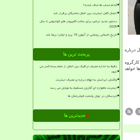
کدام حساب ها حذف شدند؟
اتصال کامل اینترنت بین الملل مشترکان برقرار شد
دستور جدید ترامپ برای ساخت کامپیوتر های کوانتومی تا سال
2028
تاریخ احتمالی رونمایی از آیفون 18 پرو و اولترا برملا شد
 درباره
پربحث ترین ها
کارگروه
دقیقا به اندازه مصرف ترافیک بین الملل از حجم بسته کسر می
ا خواهد
شود
واکنش ایرانسل به ابهام درباره ی مصرف اینترنت
اینترنت ماهواره ای آمازون مستقیم به موبایل می رسد
خردسالان در تونل وحشت فیلترشکن ها
جدیدترین ها