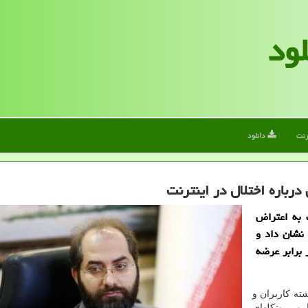
لود
رنت
دانلود
رباره اختلال در اینترنت
 به اعتراض
 نشان داد و
 برابر عرضه
 حدود ۱۰ روز گذشته کاربران و
فعال در حوزه ICT از اختلال روی DNS ها و پروتکلهای