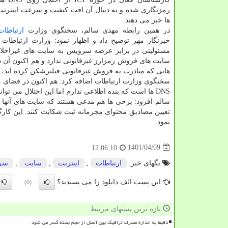
رمزنگاری شده و به دنبال آن افت کیفیت و سرعت اینترن
ها خبر می دهند.
در همین رابطه مهدی سالم، سخنگوی وزارت
ارتباطات
خبرنگار مهر توضیح داد و اظهار نمود: وزارت ارتباطات 
مسئولیتی در برابر عرضه سرویس به سایت های غیراخلاقی
سایت های فروش رمزارز غیرقانونی ندارد و هم اکنون آن 
هایی که مبادرت به فروش غیرقانونی فیلترشکن کرده اند، ب
سخنگوی وزارت ارتباطات اضافه کرد: هم اکنون در فضای م
DNS ها است که بنده اطلاعی ندارم اما این اختلال می تواند به مبحث فروش فیلترشکن مربوط شود.
سالم افزود: برخی ها هم مدعی هستند که سایت های آنها غیرق
تعیین مصادیق محتوای مجرمانه ثبت شکایت کنند. این کا
نمود.
1401/04/09
12:06:10
تگهای خبر:
ارتباطات
,
اینترنت
,
سایت
,
سر
این پست الف دانلود را می پسندید؟
(0)
تازه ترین پستهای مرتبط
دقیقا به اندازه مصرف ترافیک بین الملل از حجم بسته کسر می شود