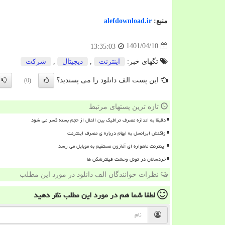
منبع:
alefdownload.ir
1401/04/10
13:35:03
تگهای خبر:
اینترنت
,
دیجیتال
,
شركت
این پست الف دانلود را می پسندید؟
(0)
تازه ترین پستهای مرتبط
دقیقا به اندازه مصرف ترافیک بین الملل از حجم بسته کسر می شود
واکنش ایرانسل به ابهام درباره ی مصرف اینترنت
اینترنت ماهواره ای آمازون مستقیم به موبایل می رسد
خردسالان در تونل وحشت فیلترشکن ها
نظرات خوانندگان الف دانلود در مورد این مطلب
لطفا شما هم
در مورد این مطلب
نظر دهید