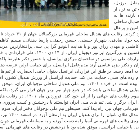
ابل برزیل،
تن به تن، از
ازنده ها به
هندبال ساحلی
نتین و پرتغال
 ترکیب جواد صادقی، شهریار حسینی، حسین رحمتی، پارسا دهقانی، مسلم کاظ
کاظمی و مهدی رزاق پور و با هدایت آنتونیو گرا پی شه، پرافتخارترین مربی
ساحلی جهان، در این مسابقات حضور داشت. ایرانسل، نخستین و بزرگترین اپراتور دیجیتال ایران، ا
رارداد، طی مراسمی در ساختمان مرکزی ایرانسل، با حضور دکتر علیرضا پاک
ه امضا رسید. بر طبق این قرارداد، ایرانسل بعنوان حامی انحصاری، از تیم ها
م رده های سنی، حمایت می کند. حمایت ایرانسل از ورزش هندبال کشور، آغ
دوره‌ی درخشش در رده های مختلف این رشته‌ی ورزشی بوده است. در خرداد ۱۴۰۱، تیم ملی هندبال ساحلی نوجوانان ای
 آسیایی هندبال ساحلی باشد که در جمع چهار تیم برتر جهان قرار می گیرد، بلکه
مدال جهانی هندبال ایران را هم به دست آورد و جایگاه سوم رقابت های جهانی را از آن خ
ی ایران برگزار شد، تیم های ملی ایران توانستند با درخشش و کسب پیروزی د
مانی جهان نیز، راه پیدا کنند. همینطور تیم ملی نوجوانان دختر ایران، سوم 
ماه، توانسته بود با قهرمانی در رقابت های آسیایی، او
قره‌ی رقابت های قهرمانی آسیا را به دست آورده و به مسابقات قهرمانی جهان، ر
م ملی هندبال مردان ایران، با حمایت ایرانسل، موفق شده بود با درخشش در رقابت های قهرمانی آ