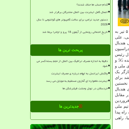
کدام حساب ها حذف شدند؟
اتصال کامل اینترنت بین الملل مشترکان برقرار شد
دستور جدید ترامپ برای ساخت کامپیوتر های کوانتومی تا سال
2028
تاریخ احتمالی رونمایی از آیفون 18 پرو و اولترا برملا شد
به پیروزی دست پیدا کردند و عنوان نهم جهان را از آن خود کردند. رقابت های هندبال ساحلی قهرمانی بزرگسالان جهان از ۳۱ خرداد تا ۵ تیر به
می، علی
 هندبال
ز ۱۴ دی ۱۴۰۰، طی قراردادی با فدراسیون
پربحث ترین ها
دل رئیس
و تعدادی از مدیران فدراسیون هندبال جمهوری اسلامی ایران و دکتر بیژن عباسی آرند مدیرعامل ایرانسل، برای حمایت اولین عرضه دهنده 5G و
دقیقا به اندازه مصرف ترافیک بین الملل از حجم بسته کسر می
شود
ی ملی و
ازگر یک
واکنش ایرانسل به ابهام درباره ی مصرف اینترنت
ران، موفق شد برای
اینترنت ماهواره ای آمازون مستقیم به موبایل می رسد
 نخستین
خردسالان در تونل وحشت فیلترشکن ها
ود کند. فروردین ماه ۱۴۰۱، در رقابت های هندبال
ر مقابل
فروردین
لین مدال طلای بانوان را برای هندبال ایران به ارمغان آورد. در اسفند ۱۴۰۰ نیز، تیم ملی
جدیدترین ها
اه پیدا
سیا، راهی