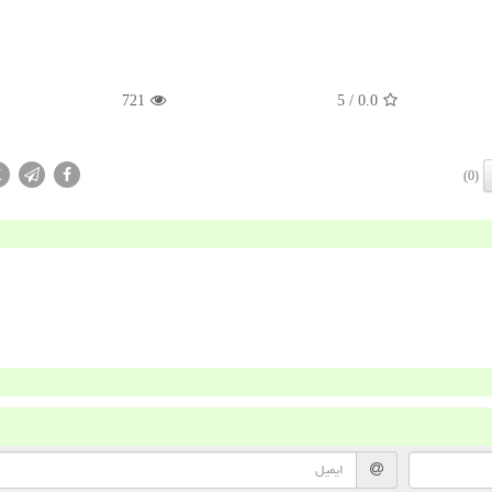
721
/ 5
0.0
X
(0)