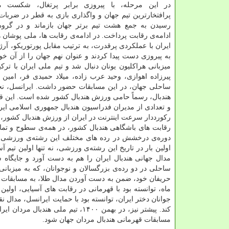
در این مرحله، با پیروزی برابر پرتغال، شکست مق
پرافتخارترین تیم جهان و واگذاری بازی به قطر در ضربات 
رسیدن به جمع هشت تیم برتر جهان بازماند و در گروه ب
ادامه‌ی رقابت پرداخت. در ادامه‌ی رقابت ها، ملی پوشان 
ایران با عملکردی پرقدرت، به ترتیب مقابل پورتوریکو، آرژا
میزبانی هراکلیون یونان دنبال شد و تیم ملی ایران با
پیرزاده اهوازی، وحید عرب زاده، میلاد حمیدی فر، امین 
هندبال، رسماً حامی ورزش هندبال کشور شده است. این ق
رکورددار سرعت اینترنت در ایران از ورزش هندبال کشور، ب
رقابت های باشگاهی هندبال کشور، در همه‌ی سطوح و تما
اولین بار در تاریخ این رشته‌ی ورزشی، نه تنها اولین تیم
ساحلی در دو رده‌ی بزرگسالان و نوجوانان، که به میزبان
حریفان خود، ضمن به دست آوردن مدال طلا، به مسابقات قهر
جوانان دختر ایران، توانسته بود با حمایت ایرانسل، مدال ن
کند. پیشتر نیز، در بهمن ۱۴۰۰، تی
مسابقات قهرمانی هندبال مردان جهان شود.