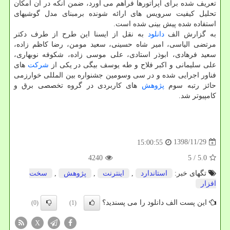
تعریف شده برای اپراتورها فراهم می آورد، ضمن آنكه در آن امكان
تحلیل كیفیت سرویس های ارائه شونده برمبنای مدل گوشیهای
استفاده شده پیش بینی شده است.
به گزارش الف
دانلود
به نقل از ایسنا این طرح از طرف دكتر
مرتضی الیاسی، امیر شاه حسینی، سعید مومن، رضا كاظم زاده،
سعید فرهادی، ابوذر استادی، علی موسی زاده، شكوفه نوبهاری،
علی سلیمانی و اكبر فلاح و طه یوسف بیگی در یكی از
شركت
های
فناور اجرایی شده و در سی وسومین جشنواره بین المللی خوارزمی
حائز رتبه سوم
پژوهش
های كاربردی در گروه تخصصی برق و
كامپیوتر شد.
1398/11/29
15:00:55
4240
/ 5
5.0
تگهای خبر:
استاندارد
,
اینترنت
,
پژوهش
,
سخت
افزار
این پست الف دانلود را می پسندید؟
(0)
(1)
X