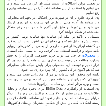
در بعضی موارد اشكالات از سمت مشتریان گزارش می شود و ما
می توانیم با استفاده از این سامانه علت آنرا در این سامانه بیابیم و
رفع نماییم.
وی افزود: علاوه بر آن در صورت بروز اشكالی در تجهیزات مخابراتی
و یا سوئیچ ها، آلارم هایی از طرف این سامانه به اپراتورها ارسال
می شود و اپراتورها بر طبق این آلارم ها مبادرت به رفع مشكل
ایجادشده در شبكه خواهند كرد.
سلیمانی با تاكید بر اینكه این سامانه تنها سامانه بومی كشور در
زمینه پایش و تحلیل شبكه های مخابراتی در كشور است، اشاره كرد:
در گذشته اپراتورها از نمونه خارجی از بعضی از كشورهای اروپایی
مانند سوئد و فرانسه استفاده می كردند، ولی به سبب اینكه استفاده
از
محصولات
خارجی می تواند حریم خصوصی كاربران را به خطر
بیندازد، مطالعه در زمینه پیاده سازی این سامانه را در دستور كار
قرار دادیم و توسعه آن، محصولی برای پایش شبكه های مخابراتی
شد كه هم اكنون در كل كشور از آن بهره برداری می شود.
بگفته این محقق، این سامانه در مراكز مخابراتی نصب می شود و
تجهیزاتی كه برای این سامانه مورد نیاز است، بومی سازی شده
است و بهره بردار اصلی این سامانه، اپراتورها هستند.
وی استفاده از راهكارهای BI/Big Data برای ذخیره سازی و تحلیل
اطلاعات به میزان بیشتر از ۲۰ میلیارد تراكنش در روز را از دیگر
مزایای این سامانه نام برد و اظهار نمود: این سامانه اطلاعات لازم در
زمینه اشكالات كیفی را پیش از شكایت مشتریان برمبنای فاكتورهای