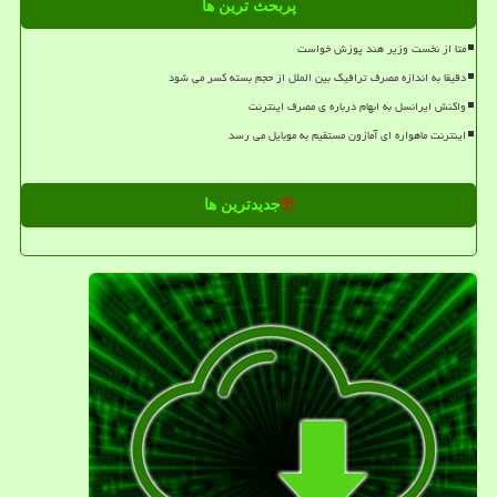
پربحث ترین ها
متا از نخست وزیر هند پوزش خواست
دقیقا به اندازه مصرف ترافیک بین الملل از حجم بسته کسر می شود
واکنش ایرانسل به ابهام درباره ی مصرف اینترنت
اینترنت ماهواره ای آمازون مستقیم به موبایل می رسد
جدیدترین ها