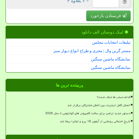
= ۶ بعلاوه ۳
فرستادن بازخورد
لینک دوستان الف دانلود
تبلیغات انتخابات مجلس
مستر گرین وال | مجری و طراح انواع دیوار سبز
نمایشگاه ماشین سنگین
نمایشگاه ماشین سنگین
پربیننده ترین ها
کدام حساب ها حذف شدند؟
اتصال کامل اینترنت بین الملل مشترکان برقرار شد
دستور جدید ترامپ برای ساخت کامپیوتر های کوانتومی تا سال 2028
تاریخ احتمالی رونمایی از آیفون 18 پرو و اولترا برملا شد