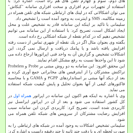
های دوم، سوم و چهارم تلفن های هم راه است، اشاره كرد: با
استفاده از تجهیرات نرم افزاری و سخت افزاری سامانه "كنكاش"
می توان اشكالاتی كه در لینك های ارتباطی شبكه های تلفن همراه در
زمینه مكالمه، SMS و اینترنت به وجود آمده است را تشخیص داد.
سلیمانی با تاكید بر اینكه این سامانه قادر به تشخیص علت و محل
ایجاد اشكال است، تصریح كرد: با استفاده از این سامانه می توانیم
تشخیص دهیم كه در كدام نقطه از شبكه اشكالی رخ داده است.
بگفته وی بعنوان مثال اگر در یك نقطه از شهری تماس از دست رفته
افزایش یافته باشد و یا پیامك دریافت و ارسال نمی گردد، این
اشكالات تشخیص و گزارش آن به واحد فنی اپراتورها ارجاع داده می
شود تا این واحدها نسبت به رفع مشكل اقدام نمایند.
این محقق افزود: این سامانه به دو روش مبتنی بر Probe و Probeless
تراكنش مشتركان را از اینترفیس های مخابراتی جمع آوری كرده و
بعد از دیكد آنها مبتنی بر استانداردهای ۳GPP و GAMA و با محاسبه
فاكتورهای كیفی از آنها بعنوان تحلیل و پایش كیفیت شبكه استفاده
می نماید.
وی با اشاره به اینكه هم اكنون این سامانه در اپراتور
همراه اول
در
كل كشور استفاده می شود و بعد از آن در اپراتور ایرانسل نیز
كاربردی شده است، تصریح كرد: كاربردی كردن این سامانه سبب
افزایش رضایت مشتركان از سرویس های شبكه تلفن همراه می
شود.
سلیمانی تشخیص اشكالات به وجود آمده در شبكه های ارتباطی را به
صورت لحظه ای و با دقت چند ثانیه تا چند دقیقه دانست و اشاره كرد: