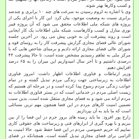
و کسب وکارها بهتر شوند.
وی با اشاره به لزوم رسیدن به سرعت های چند ۱۰ برابری و چندصد
برابری نسبت به وضعیت موجود، بیان کرد: این کار با اجرای یکی از
پروژه های شبکه ملی اطلاعات محقق می شود که آن پروژه فیبر
نوری منازل و کسب وکارهاست. شبکه ملی اطلاعات یک کار ایجابی
است و روند پیشرفت آن به خوبی پیش می رود. در آخرین جلسه
شورای عالی فضای مجازی گزارش پیشرفت کار را به روسای قوه و
شورای عالی فضای مجازی ارائه دادیم و برمبنای شاخص هایی که با
مرکز ملی به تفاهم رسیدیم مشخص شده است، تا حالا پیشرفت ۴۴
درصدی داشتیم و تا آخر سال امیدواریم این میزان را به ۶۵ درصد
افزایش دهیم.
وزیر ارتباطات و فناوری اطلاعات اظهار داشت: امروز فناوری
اطلاعات به زیرساختی جهت زندگی مردم تبدیل گشته و در تمام
جوانب زندگی مردم رسوخ پیدا کرده است و در مرحله ای هستیم که
زیست اصلی مردم در خدماتی است که در بستر فناوری اطلاعات به
مردم ارائه می شود و به فضای مجازی منتقل شده است، بدین سبب
تضمین امنیت کارهای مردم در این فضا همچون مهم ترین مسائلی
است که ما باید به آن بپردازیم.
زارع پور افزود: ما باید زمینه های بروز جرم در این فضا را از بین
ببریم و با بهره گیری از ابزارهای فنی و زیرساخت های حقوقی کاری
نماییم که حریم خصوصی مردم در این فضا حفظ شود. حالا امنیت به
الزامی برای فضای مجازی تبدیل گشته است، همچنانکه در فضای