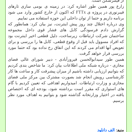
از فیلترشکن است.
زارع پور همین طور اشاره کرد: در زمینه ی بومی سازی تارهای
فیبرنوری در پروژه ی FTTx که اکنون از خارج کشور وارد می شود
برنامه داریم و حتما از توان داخلی این حوزه استفاده می نماییم.
وی درباره اختلال چند روز پیش اینترنت، نیز بیان کرد: همانطور که
گزارش دادم فرسودگی کابل های فشار قوی داخل مجموعه
ساختمان شرکت ارتباطات زیرساخت، دلیل قطعی اخیر اینترنت بود
که افراد مسوول باید قبل از وقوع قطعی، کابل ها را بررسی و برای
تعویض آنها اقدام می کردند که این اتفاق رخ نداده بود که حتما مورد
بررسی قرار خواهد گرفت.
همین طور سیدابوالحسن فیروزآبادی - دبیر شورای عالی فضای
مجازی - درباره شبکه ملی اطلاعات بیان کرد: ما شاخص بندی کردیم
که بتوانیم ارزیابی داشته باشیم از میزان پیشرفت کار و ساعت ها کار
کارشناسی رویش انجام شد بصورت مشترک بین مرکز ملی فضای
مجازی و وزارت ارتباطات. امیدواریم اهدافی که تعیین کردیم با گام
های استواری که مقرر است برداشته شود، بودجه ای که اختصاص
یافته در اختیار وزارتخانه گذاشته شود و بتوانیم به اهداف مورد نظر
برسیم.
منبع:
الف دانلود