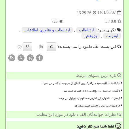
1401/05/07
13:29:26
725
/ 5
0.0
تگهای خبر:
ارتباطات
,
ارتباطات و فناوری اطلاعات
,
اینترنت
,
پژوهش
این پست الف دانلود را می پسندید؟
(0)
(0)
X
تازه ترین پستهای مرتبط
دقیقا به اندازه مصرف ترافیک بین الملل از حجم بسته کسر می شود
واکنش ایرانسل به ابهام درباره ی مصرف اینترنت
اینترنت ماهواره ای آمازون مستقیم به موبایل می رسد
خردسالان در تونل وحشت فیلترشکن ها
نظرات خوانندگان الف دانلود در مورد این مطلب
لطفا شما هم
نظر دهید