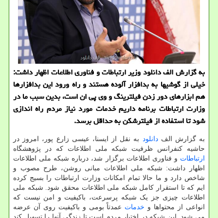
به گزارش الف دانلود وزیر ارتباطات و فناوری اطلاعات اظهار داشت:
خیلی از گوشیها به بدافزار آلوده هستند و راه ورود این بدافزارها
هم ابزارهای دور زدن فیلترینگ و وی پی ان است، بدین سبب ما در
وزارت ارتباطات برنامه داریم خدمات مورد نیاز مردم راه اندازی
شود تا استفاده از فیلترشکن به حداقل برسد.
به گزارش الف
دانلود
به نقل از ایسنا، عیسی زارع پور، امروز در
حاشیه کنفرانس ظرفیت شبکه ملی اطلاعات که در پژوهشگاه
ارتباطات
و فناوری اطلاعات برگزار شد، درباره شبکه ملی اطلاعات
اظهار داشت: شبکه ملی اطلاعات مبانی روشن، طرح مصوب و
شاخص دارد و ما حالا تمام امکانات وزارت ارتباطات را بسیج کرده
ایم که تا استقرار کامل شبکه ملی اطلاعات محقق شود. شبکه ملی
اطلاعات چیزی جز یک شبکه پرسرعت، باکیفیت و امن نیست که
انواعی از محتواها و
خدمات
عمدتاً بومی و باکیفیت روی آن عرضه
می شود. این شبکه در اختیار مردم است تا زندگی آنها را تسهیل کند