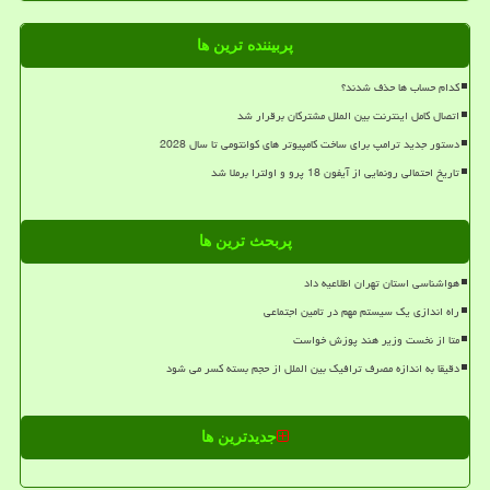
پربیننده ترین ها
کدام حساب ها حذف شدند؟
اتصال کامل اینترنت بین الملل مشترکان برقرار شد
دستور جدید ترامپ برای ساخت کامپیوتر های کوانتومی تا سال 2028
تاریخ احتمالی رونمایی از آیفون 18 پرو و اولترا برملا شد
پربحث ترین ها
هواشناسی استان تهران اطلاعیه داد
راه اندازی یک سیستم مهم در تامین اجتماعی
متا از نخست وزیر هند پوزش خواست
دقیقا به اندازه مصرف ترافیک بین الملل از حجم بسته کسر می شود
جدیدترین ها