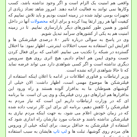
واقعی هم امنیت یک الزام است و اگر وجود نداشته باشد، کسب
وکارها نمی توانند به فعالیت ادامه دهند. امروز شاهد تعداد زیادی از
تجهیزات بومی تولید شده در زمینه امنیت بودیم و باید تلاش نماییم که
کیفیت آنها هر روز ارتقا پیدا کرده و برای ارائه
محصولات
آنها در داخل
کشور و همین طور کشورهای دیگر بازارسازی نماییم. تا در زمینه
امنیت هم به یکی از کشورهای سرآمد تبدیل شویم.
وی در پاسخ به سوالی درباره تاثیر ۸۰ درصدی فیلترشکن ها و
افزایش این استفاده به سبب اختلالات اینترنتی، اظهار نمود: ما اختلال
گسترده در شبکه را تکذیب می نماییم. اقدامی که برای فعال کردن
جست وجوی ایمن هم انجام دادیم، هیچ اثری روی هیچ سرویس
دیگری نداشته است و اگر کسی شواهدی دارد می تواند عرضه نماید
که تا حالا شواهدی ارائه نشده است.
وزیر ارتباطات و فناوری اطلاعات در ادامه با اعلان اینکه استفاده از
فیلترشکن ها موضوع مهمی است، اظهار داشت: الان خیلی از
گوشیهای هموطنان ما به بدافزار آلوده هستند و راه ورود این
بدافزارها هم ابزارهای دور زدن فیلترینگ و وی پی ان است. ما برنامه
ای که در وزارت ارتباطات داریم این است که نیاز مردم به
فیلترشکن را کاهش دهیم، برنامه ای برای این کار ترتیب داده شده
که در زمان خودش اعلام می شود، به جهت اینکه مردم نیازی به
فیلترشکن نداشته باشند و خدمات مورد نیازشان راه اندازی شود که
استفاده از فیلترشکن به حداقل برسد، برای اینکه خیلی از ویروس
های مردم روی گوشیها، تبلت ها و
لپ تاپ
هایشان به سبب استفاده