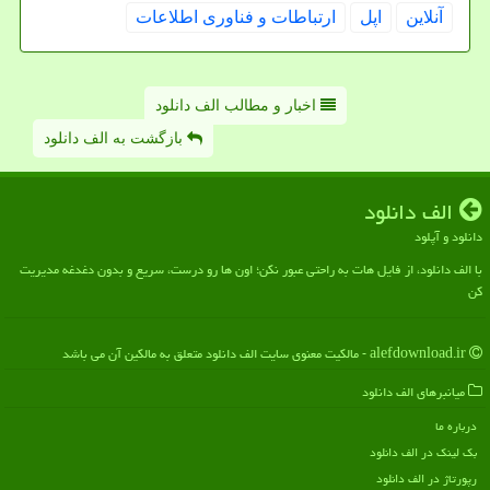
آنلاین
اپل
ارتباطات و فناوری اطلاعات
اخبار و مطالب الف دانلود
بازگشت به الف دانلود
الف دانلود
دانلود و آپلود
با الف دانلود، از فایل هات به راحتی عبور نکن؛ اون ها رو درست، سریع و بدون دغدغه مدیریت
کن
alefdownload.ir - مالکیت معنوی سایت الف دانلود متعلق به مالکین آن می باشد
میانبرهای الف دانلود
درباره ما
بک لینک در الف دانلود
رپورتاژ در الف دانلود