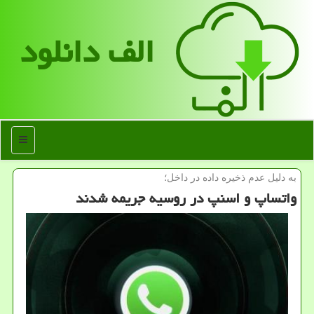
الف دانلود
منو
به دلیل عدم ذخیره داده در داخل؛
واتساپ و اسنپ در روسیه جریمه شدند