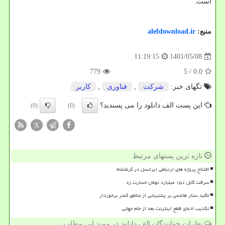
است.
منبع:
alefdownload.ir
1401/05/08
11:19:15
779
/ 5
0.0
تگهای خبر:
شركت
,
فناوری
,
كاربر
این پست الف دانلود را می پسندید؟
(0)
(0)
X
تازه ترین پستهای مرتبط
افتتاح پروژه های ارتباطی ایرانسل در کرمانشاه
سرقت کابل ۱۵۰ میلیارد تومان خسارت زد
تاکید ستار هاشمی بر پشتیبانی از مناطق کمتر برخوردار
تکذیب ادعای قطع اینترنت بعد از جام جهانی
نظرات خوانندگان الف دانلود در مورد این مطلب