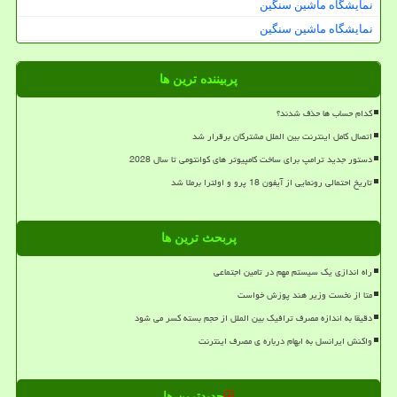
نمایشگاه ماشین سنگین
نمایشگاه ماشین سنگین
پربیننده ترین ها
کدام حساب ها حذف شدند؟
اتصال کامل اینترنت بین الملل مشترکان برقرار شد
دستور جدید ترامپ برای ساخت کامپیوتر های کوانتومی تا سال 2028
تاریخ احتمالی رونمایی از آیفون 18 پرو و اولترا برملا شد
پربحث ترین ها
راه اندازی یک سیستم مهم در تامین اجتماعی
متا از نخست وزیر هند پوزش خواست
دقیقا به اندازه مصرف ترافیک بین الملل از حجم بسته کسر می شود
واکنش ایرانسل به ابهام درباره ی مصرف اینترنت
جدیدترین ها