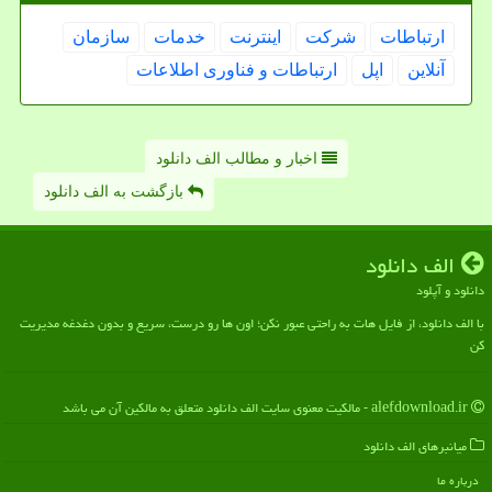
ارتباطات
شركت
اینترنت
خدمات
سازمان
آنلاین
اپل
ارتباطات و فناوری اطلاعات
اخبار و مطالب الف دانلود
بازگشت به الف دانلود
الف دانلود
دانلود و آپلود
با الف دانلود، از فایل هات به راحتی عبور نکن؛ اون ها رو درست، سریع و بدون دغدغه مدیریت
کن
alefdownload.ir - مالکیت معنوی سایت الف دانلود متعلق به مالکین آن می باشد
میانبرهای الف دانلود
درباره ما