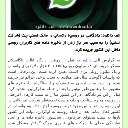
الف دانلود: دادگاهی در روسیه واتساپ و مالک اسنپ چت (شرکت
اسنپ) را به سبب سر باز زدن از ذخیره داده های کاربران روسی
داخل این کشور جریمه کرد.
به گزارش الف
دانلود
به نقل از رویترز، دادگاه ایالت تاگانسکی
مسکو جریمه ای ۱۸ میلیون روبلی(۳۰۱.۲۵۵ هزار دلار) برای واتساپ
و یک میلیون روبلی برای اسنپ تعیین کرده است. این درحالی است
که واتساپ آگوست سال قبل میلادی به سبب برخی جرائم نیز جریمه
شده بود. روسیه دسترسی به فیسبوک و اینستاگرام، پلت فرم های
مشهور متا و همین طور توئیتر را بعد از حمله به اوکراین محدود کرد.
قبل از این نیز دادگاهی در این کشور متا را به سبب کارهای افراطی
در روسیه مجرم شناخت و دادخواست تجدیدنظر شرکت آمریکایی در
این زمینه رد شد. با این وجود دولت روسیه اجازه داده بود واتساپ در
کشور فعال بماند. بعد از حمله روسیه به اوکراین، دولت این کشور
بارها به سبب محتوای غیرقانونی، سانسور، ذخیره داده ها و ایجاد
نمایندگی محلی با شرکت های فناوری بزرگ گرفتار مشکل شده