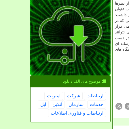
ز نظرها
ت عنوان
ر داشت:
ی که در
می قرار
نتوانند
 در دست
سانه ای
گاه های
موضوع های الف دانلود
ارتباطات
شركت
اینترنت
خدمات
سازمان
آنلاین
اپل
ارتباطات و فناوری اطلاعات