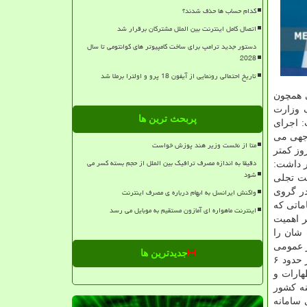
کدام حساب ها حذف شدند؟
اتصال کامل اینترنت بین الملل مشترکان برقرار شد
دستور جدید ترامپ برای ساخت کامپیوتر های کوانتومی تا سال
2028
تاریخ احتمالی رونمایی از آیفون 18 پرو و اولترا برملا شد
ی همچون
 وزارت
پربحث ترین ها
: اجرای
وجهی می
متا از نخست وزیر هند پوزش خواست
وز کمتر
دقیقا به اندازه مصرف ترافیک بین الملل از حجم بسته کسر می
ر داشت:
شود
لت تجلی
واکنش ایرانسل به ابهام درباره ی مصرف اینترنت
در گروی
ماتی که
اینترنت ماهواره ای آمازون مستقیم به موبایل می رسد
ر اهمیت
 شان را
ر عمومی
جدیدترین ها
نقطه ضعف جلوه داده می شود. رئیسی دراین زمینه موضوع بیمه رایگان افراد فاقد بیمه را مثال زد و اشاره کرد: بطورمثال تا به امروز حدود ۶
هارات و
یرینه کشور
 سامانه