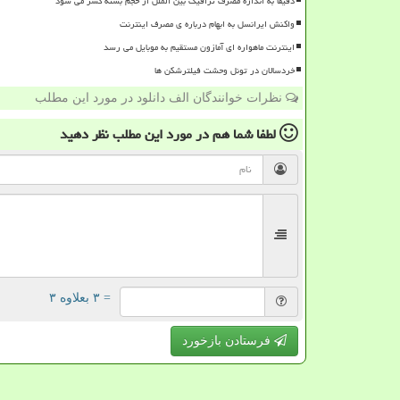
دقیقا به اندازه مصرف ترافیک بین الملل از حجم بسته کسر می شود
واکنش ایرانسل به ابهام درباره ی مصرف اینترنت
اینترنت ماهواره ای آمازون مستقیم به موبایل می رسد
خردسالان در تونل وحشت فیلترشکن ها
نظرات خوانندگان الف دانلود در مورد این مطلب
لطفا شما هم
در مورد این مطلب
نظر دهید
= ۳ بعلاوه ۳
فرستادن بازخورد