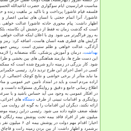
مناسبت فرارسیدن ایام سوگواری حضرت اباعبدالله الحسین 
فلسفه قیام عاشورا پرداخت و با تاکید بر ماهیت زنده و ح
عاشورا، آنرا اتمام حجتی با انسان های تمامی اعصار و 
اظهار داشت: پیام محوری حادثه عاشورا عدالت خواهی 
است که گذشت زمان نه فقط از درخشش آن نکاسته، بلکه ا
به روز فراگیرتر می شود. وی با اعلان اینکه عدالت خواهی
گرایش های فطری همه انسان هاست، اضافه کرد: رمز و را
آزادگی، عدالت خواهی و ظلم ستیزی است. رییس جمهور 
بهداشت
، درمان و آموزش پزشکی، نگاه منصفانه را لاز
این دست طرح ها، نیازمند هماهنگی های بین بخشی و ظرا
شود. کار بزرگی در زمینه دارو شروع شده است که ممکنست 
کسی در اصل اجرای این طرح تردید دارد. رئیسی حکمرانی 
ما نباید متأثر از برخی حواشی و نتایج کوچک احتمالی، ا
اراده مردم است و باید در امتداد تامین خیر عمومی و من
اطلاع رسانی جامع و دقیق و روایتگری مسئولانه دانست و 
در افکار عمومی به وجود می آید حساس باشید و با سرعت و
روایتگری و اقدامات تبیینی از طرف
دستگاه
های اجرائی، 
ارائه نکنند، دیگران این اقدامات را به گونه ای روایت می
میلیون نفر از افراد فاقد بیمه تحت پوشش بیمه رایگان قرا
اخبار؛ اقدام مهم 
برشمرد و اظهار داشت: از بین بردن زمینه رانت و قاچاق