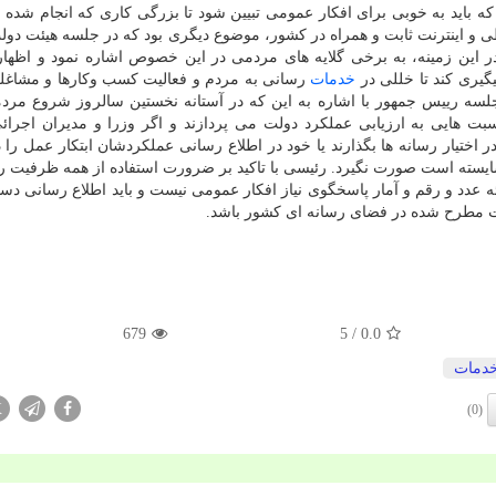
 باید به خوبی برای افکار عمومی تبیین شود تا بزرگی کاری که انجام شده ا
اطی و اینترنت ثابت و همراه در کشور، موضوع دیگری بود که در جلسه هیئت دول
 این زمینه، به برخی گلایه های مردمی در این خصوص اشاره نمود و اظها
گیری کند تا خللی در
خدمات
رسانی به مردم و فعالیت کسب وکارها و مشاغل
جلسه رییس جمهور با اشاره به این که در آستانه نخستین سالروز شروع مرد
ت هایی به ارزیابی عملکرد دولت می پردازند و اگر وزرا و مدیران اجرائی 
 اختیار رسانه ها بگذارند یا خود در اطلاع رسانی عملکردشان ابتکار عمل را
یسته است صورت نگیرد. رئیسی با تاکید بر ضرورت استفاده از همه ظرفیت ر
 عدد و رقم و آمار پاسخگوی نیاز افکار عمومی نیست و باید اطلاع رسانی دست
ات مطرح شده در فضای رسانه ای کشور باشد.
679
/ 5
0.0
دمات
X
(0)