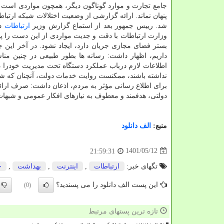
جامع تجارت و موارد گوناگون دیگر، همچون مواردی است که
پنهان نماند. ارائه گزارشی از وضعیت اختلالات شبکه ارتب
شد. رییس جمهور بعد از استماع گزارش وزیر
ارتباطات
در
وزارت ارتباطات با دقت و جدیت مواردی از این دست را پی
بستر فضای مجازی جریان دارد، ایجاد نشود. در آخر این 
داریم، اظهار داشت: رسانه ها بطور طبیعی در چنین مناسب
اطلاعات لازم درباب عملکرد دستگاه تحت مدیریت خودرا در
نداشته باشند، ممکنست روایت خدمات دولت، آنچنان که شا
برای اطلاع رسانی مؤثر به مردم، اذعان داشت: صرف ارائه
دولتی، هدفمند و معطوف به نیازهای افکار عمومی و شبه
منبع:
الف دانلود
1401/05/12
21:59:31
تگهای خبر:
ارتباطات
,
اینترنت
,
بهداشت
,
خ
این پست الف دانلود را می پسندید؟
(0)
تازه ترین پستهای مرتبط