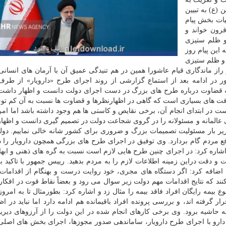
(ع) به تبیین
یات بخش پیام
قرون خواند و
و ظلم ستیزی
ین پیام روز
 و ظلم ستیزی
ز ماندگاری قیام عاشورا همین در هم تنیدگی عمیق آن با آرمان های انسان
در ادامه بعد از استماع گزارشی از روند اجرای طرح «دارویار» از طرف
مه قضاوت درباره طرح های بزرگ در دست اجرای دولت دانست و اظهار داشت
فت های بسیاری است که گاهی در اظهارنظرها و قضاوت ها نسبت به آن کم ت
در ابتدای انجام آن، برخی نقایص و کاستی ها هم وجود داشته باشد اما امر
عالمانه و مسئولانه را در گروی شجاعت دولت در تصمیم گیری دانست و اظها
ز زیر بار مسئولیت تصمیمات بزرگ و ضروری برای کشور شانه خالی نماییم. دو
افع مردم گام بردارد. وی توفیق در اجرای طرح های بزرگی همچون دارویار را 
اشاره کرد: در اجرای چنین طرح هایی لازم است نسبت به گره های ذهنی و ابها
 دقت دراین زمینه اطلاعات لازم را به مردم بدهید. رییس جمهور با تاکید ب
اضافه کرد: اگر دستگاه های مجری، خود روایت درست و بهنگام از اقدامات
 کنند که نتایج اقدامات مهم دولت زیر سوال می رود و بعضاً نقاط قوت در افکا
ر گرفته اند، و بررسی پرونده افراد باقیمانده هم ادامه دارد اما نباید در اظ
دولت در پوشش بیمه ای ۶ میلیون نفر به حاشیه برود. وی برخی کارهای انجام شده در این دولت را از آرزوهای د
 دارو با اجرای طرح دارویار، ساماندهی صدور مجوزها، اجرای بخش های اصلی