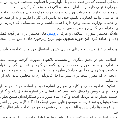
ایندگان اینست که مراقبت نماییم با اظهارنظر یا قضاوت نسنجیده درباره این 
 مجرای قانونی کارها را سامان ببخشد و الان فقط وقت کار کردن است.
در معاونت تجارت و خدمات وزارت صمت جهت کمک به حل مشکلات اتحادیه
ا نمی توانیم قضاوتی بکنیم. چون نه دانش این کار را داریم و نه از همه جو
دمات وزارت صمت وجود دارد اعتماد داشته و به تصمیماتی که درباره این 
ی احترام می گذاریم و حمایت می نماییم.
 آمادگی مجلس شورای اسلامی و مرکز
پژوهش
های مجلس برای هر گونه کمک
داد و اضافه کرد: این حوزه همچون مهم ترین زیرحوزه های دانش بنیان است 
جهت ایجاد اتاق کسب و کارهای مجازی کشور استقبال کرد و از اتحادیه خواست 
ای اسلامی هم در بخش دیگری از نشست، تلاشهای صورت گرفته توسط اعضا
نت تجارت و خدمات وزارت صمت از این کسب و کارها را تحسین کرد و اظها
 کسب و کارهای مجازی و دانش بنیان حمایت کند و با عنایت به ظرفیت خوب
 لایحه ای که مقرر است برای سیر مراحل قانونگذاری به مجلس بیاید، باید از 
 نمایند.
یک اتحادیه کسب و کارهای مجازی اشاره نمود و اضافه کرد: نظر ما از ا
و فعالیتهای خویش را دنبال کنند. بعد که جلساتی در اینباره تشکیل شد و گزا
مت بسیار به ما نزدیک است و آقای شاه میرزایی و همکارانشان همین نظر را 
توانگر به توجه به فرصت های بسیار زیادی که در حوزه اقتصاد دیجیتال وجود دارد، به موضوع ها
 این عرصه ها داده شود و البته خود نظام صنفی بخصوص اتحادیه باید نظارت لاز
د.
ضمن اشاره به اهمیت کسب و کارهای مجازی اظهار داشت: وزارت صنعت، 