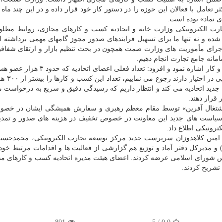
عامل با فعالان این حوزه را در دستور کار خود قرار داده و در این چند ماه 
ی نماد» بوده است.
رت الکترونیکی وزارت خانه و اتحادیه کسب و کارهای مجازی، روابط مطلو
ه و نه تنها ما برای تسهیل فرایندهای صدور مجوز گامهای مهمی برداشته ای
 اجرای مأموریت های وزارت صمت همچون در بحث تنظیم بازار و ارتقای شفاف
امانه جامع تجارت انجام دهیم.
وی به کثرت حوزه ها و نفرات مشغول در این نوع از کسب و کار اشاره نمود و افزود: تعداد
قابل قبولی نیست، چون به هر کدا
دید اتحادیه می کند و انتظار داریم که رسیدگی دقیق و سریع به درخواست م
 قرار دهند.
ن، اشتغال آفرین» توسط مقام معظم رهبری و سفارش همیشگی ایشان در خص
و از سیاست های جدید این معاونت در خصوص تخفیف در هزینه های صدور و تمدید
رونیکی اطلاع داد.
امین کلاهدوزان سرپرست جدید مرکز توسعه تجارت الکترونیکی، محمدحسی
دیرکل دفتر آماد و توزیع هم گزارشی از فعالیت ها و اقدامات مرتبط خود 
 شورای اسلامی عرضه کردند. اعضای هیئت مدیره اتحادیه کسب و کارهای م
 تشریح کردند.