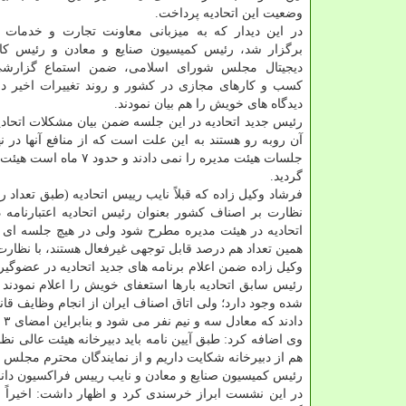
وضعیت این اتحادیه پرداخت.
در این دیدار که به میزبانی معاونت تجارت و خدما
برگزار شد، رئیس کمیسیون صنایع و معادن و رئیس کار
دیجیتال مجلس شورای اسلامی، ضمن استماع گزارش
کسب و کارهای مجازی در کشور و روند تغییرات اخیر در 
دیدگاه های خویش را هم بیان نمودند.
رئیس جدید اتحادیه در این جلسه ضمن بیان مشکلات اتحادی
آن روبه رو هستند به این علت است که از منافع آنها در 
گردید.
فرشاد وکیل زاده که قبلاً نایب رییس اتحادیه (طبق تعداد را
نظارت بر اصناف کشور بعنوان رئیس اتحادیه اعتبارنامه
همین تعداد هم درصد قابل توجهی غیرفعال هستند، با نظارت
وکیل زاده ضمن اعلام برنامه های جدید اتحادیه در عضوگیر
شده وجود دارد؛ ولی اتاق اصناف ایران از انجام وظایف قان
دادند که معادل سه و نیم نفر می شود و بنابراین امضای ۳ نفر از ۵ نفر را به رسمیت نمی شناختند.
وی اضافه کرد: طبق آیین نامه باید دبیرخانه هیئت عالی نظ
هم از دبیرخانه شکایت داریم و از نمایندگان محترم مجلس 
رئیس کمیسیون صنایع و معادن و نایب رییس فراکسیون د
در این نشست ابراز خرسندی کرد و اظهار داشت: اخیراً 