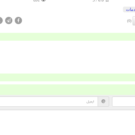
891
/ 5
0.0
مات
X
(0)