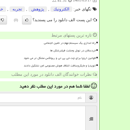
1401/05/17
22:41:51
تگهای خبر:
الكترونیك
,
پژوهش
,
تجربه
,
خد
این پست الف دانلود را می پسندید؟
(0)
تازه ترین پستهای مرتبط
راه اندازی یک سیستم مهم در تامین اجتماعی
خردسالان در تونل وحشت فیلترشکن ها
قوانین اروپا برای چت جی پی تی و ربولکس مشکل تر می شود
انویدیا و مایکروسافت ائتلاف هوش مصنوعی امن تشکیل دادند
نظرات خوانندگان الف دانلود در مورد این مطلب
لطفا شما هم
در مورد این مطلب
نظر دهید