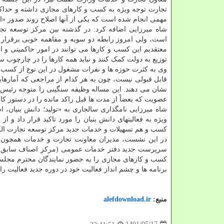
تجارت توجه ویژه به کسب و کارهای مجازی داشته و حداکثر ت
مهمی انجام شده است که یکی از آنها اصلاح روند صدور «ا
شاه میرزایی اضافه کرد: در گذشته بین مرکز توسعه تجا
است، ولی امروز رابطه دو سویه و مفاهمه خوبی برقرار شد
معتقدیم این کسب و کارها می توانند در امور حاکمیتی و
توزیع به دولت کمک کنند و نباید همه کارها را در چارچوب س
نشان می دهند. این مساله وظیفه سنگینی را متوجه رئیس ج
عضویت که بعضاً از مدت ها قبل راکد مانده را در دستور کار
شاه میرزایی نامگذاری سالجاری به «تولید؛ دانش بنیا
ویژه به فعالیتهای دانش بنیان را مورد تاکید قرار داد 
کسب و هم تسهیلات و خدمات جدید مرکز توسعه تجارت الکت
در این نشست، مدیران معاونت تجارت و خدمات همچون 
سرپرست جدید دفتر خدمات عمومی (مرکز اصناف سابق) و م
کسب و کارهای مجازی را به حضور نمایندگان محترم مجلس
برنامه ها و چشم انداز فعالیت خود در دوره جدید فعالیت را
منبع:
alefdownload.ir