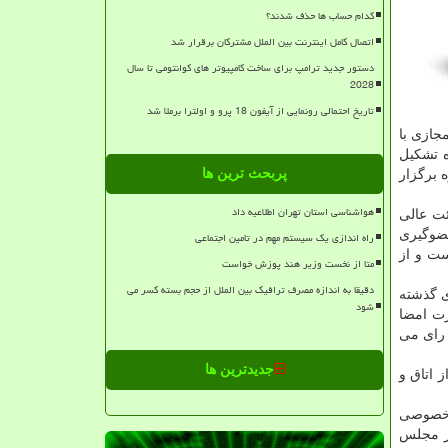
کدام حساب ها حذف شدند؟
اتصال کامل اینترنت بین الملل مشترکان برقرار شد
دستور جدید ترامپ برای ساخت کامپیوتر های کوانتومی تا سال
2028
تاریخ احتمالی رونمایی از آیفون 18 پرو و اولترا برملا شد
جازی با
ه تشکیل
پربحث ترین ها
ازم هیئت مدیره برگزار
هواشناسی استان تهران اطلاعیه داد
یئت عالی
عضوگیری
راه اندازی یک سیستم مهم در تامین اجتماعی
اد اعضای اتحادیه حدود ۳ درصد فعالان است و از
متا از نخست وزیر هند پوزش خواست
دقیقا به اندازه مصرف ترافیک بین الملل از حجم بسته کسر می
ی گذشته
شود
 استعفا به صورت امضا
 رای می
جدیدترین ها
 اتاق و
ش خصوصی
در مجلس