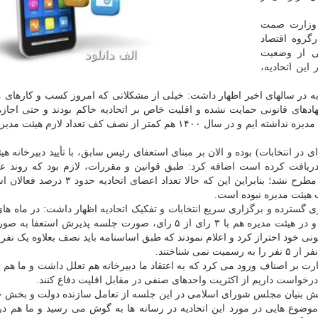
ت وزارت صمت
گروه اقتصاد
ی از وضعیت
این اتحادیه،
ه در سالهای اخیر اظهار داشت: خیلی از مشکلاتی که امروز کسب و کارهای م
نهادهای قانونی حمایت نشده و اقلیت خاص بر اتحادیه حاکم بودند و حتی اجاز
جلسات هیئت مدیره را نمی دادند و حدود ۷ ماه است هیئت مدیره نداشته ایم و در سال ۱۴۰۰ هم کمتر از نصف کف تعداد ل
ی در انتخابات) بوده و الان بر مبنای استعفای رئیس سابق، با تأیید دبیرخانه ه
 دریافت کرده است اضافه کرد: طبق قوانین و مقررات، لازم بود که روند 
اتحادیه در هیئت مدیره مطرح شود ولی در هیچ جلسه ای مطرح نشد؛ بنابراین این که حالا تعد
 هیئت مدیره نبوده است.
ی گسترده و برگزاری سریع انتخابات و تفکیک اتحادیه اظهار داشت: در ماه ها
رئیس سابق اتحادیه بارها استعفای خویش را اعلام نمودند و در هیئت مدیره هم با ۳ رای از ۵ رای، صورت جلسه پذیرش
ونی خود احتراز کرد و اعلام نمودند که طبق اساسنامه باید نصف بعلاوه یک نفر
ارت بر اصناف ورود می کرد که به اعتقاد ما دبیرخانه هم تعلل داشت و ما هم از
درخواست داریم از اکثریت واحدهای صنفی در مقابل اقلیت دفاع کنند.
انش بنیان مجلس شورای اسلامی در این جلسه از تعامل سازنده دولت و بخ
موضوع هایی در مورد این اتحادیه در رسانه ها به گوش می رسید و ما هم 