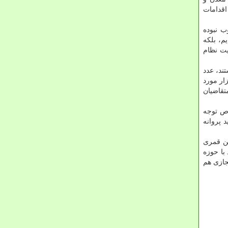
اقدامات
ب نبوده
م، بلکه
یت نظام
 فعلی اعضای اتحادیه که حدود ۳ هزار عضو هستند، عدد
م از مراجعی که آمارهایی در اختیار دارند رجوع می نماییم، تعداد این کسب و کارها را بیشتر از ۳۰۰ هزار مورد
تقاضیان
وص توجه
 پروانه
ن قمری
با حوزه
جازی هم