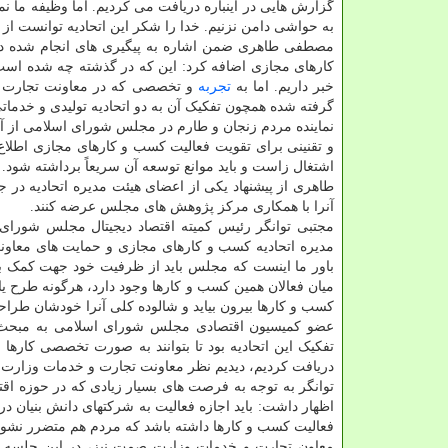
گزارش هایی در اینباره دریافت می کردیم. اما وظیفه ما نم
به حواشی دامن نزنیم. خدا را شکر این اتحادیه توانست از
مصطفی طاهری ضمن اشاره به پیگیری های انجام شده 
کارهای مجازی اضافه کرد: این که در گذشته چه شده است، م
خبر داریم. اما به
تجربه
و تخصصی که در معاونت تجارت و خ
گرفته شده همچون تفکیک آن به دو اتحادیه تولیدی و خدمات
نماینده مردم زنجان و طارم در مجلس شورای اسلامی از
و تقنینی برای تقویت فعالیت کسب و کارهای مجازی اطلاع 
اشتغال زاست و باید موانع توسعه آن سریعاً برداشته شود.
طاهری از پیشنهاد یکی از اعضای هیئت مدیره اتحادیه در 
آنرا با همکاری مرکز پژوهش های مجلس عرضه کنند.
مجتبی توانگر رئیس کمیته اقتصاد دیجیتال مجلس شور
مدیره اتحادیه کسب و کارهای مجازی و حمایت های معاو
باور ما اینست که مجلس باید از ظرفیت خود جهت کمک به
میان فعالان همین کسب و کارها وجود دارد، هرگونه طرح یا
کسب و کارها بیرون بیاید و شالوده کلی آنرا خودشان طراحی
عضو کمیسیون اقتصادی مجلس شورای اسلامی به مبحث تفک
تفکیک این اتحادیه بود تا بتوانند به صورت تخصصی کارها 
دریافت کردیم، دیدیم نظر معاونت تجارت و خدمات وزارت ص
اظهار داشت: باید اجازه فعالیت به شرکتهای دانش بنیان در
فعالیت کسب و کارها داشته باشد که مردم هم متضرر نشون
معاون تجارت و خدمات وزارت صمت نیز، در این جلسه 