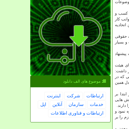
موضوعات
 کسب و
انب کار
اتحادیه
 حقوقی
و بسیار
پیشنهاد
ی هیئت
ر داشت:
ی که در
موضوع های الف دانلود
دل همین
بتدا بر
ارتباطات
شركت
اینترنت
رش هایی
خدمات
سازمان
آنلاین
اپل
دارند.
یی نظیر فینتک (Fin Tech) و رمزارز اشاره نمود و
ارتباطات و فناوری اطلاعات
م را بر
معدن و