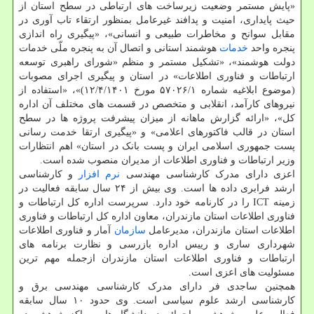
«پایش مستمر وضعیت زیرساخت های ارتباطی در سطح استان از
حیث پایداری، امنیت و پدافند غیرعامل بمنظور ارتقاء تاب آوری در
مقابل سوانح و مخاطرات طبیعی و انسانی»، «پیگیری راه اندازی
پنجره واحد
خدمات
هوشمند استانی و اتصال آن به پنجره ملّی خدمات
دولت هوشمند»، «تشکیل مستمر و منظم «شورای راهبری توسعه
ارتباطات و فناوری اطلاعات» در استان و پیگیری اجرای مصوبات
(موضوع ابلاغیه شماره ۵۷۰۲۶/۱ مورخ ۱۲/۴/۱۴۰۱)»، «استفاده از
نیروهای کارآمد، انقلابی و متخصص در قسمت های مختلف آن اداره
کل»، «ارائه گزارش ماهانه از میزان پیشرفت پروژه ها در سطح
استان در قالب فاکتورهای اعلامی» و «پیگیری ارتقا خدمت رسانی
پست جمهوری اسلامی ایران و پست بانک در استان» اهم انتظارات
وزیر ارتباطات و فناوری اطلاعات از مدیران منصوب شده است.
اعزی دارای مدرک کارشناسی مهندسی
نرم افزار
و کارشناسی
ارشد فرابری داده ها است. وی بیش از ۲۴ سال سابقه فعالیت در
زمینه ICT را در کارنامه خود دارد. سرپرست اداره کل ارتباطات و
فناوری اطلاعات استان مازندران، معاون اداره کل ارتباطات و فناوری
اطلاعات استان مازندران، مدیرعامل
سازمان
آمار و فناوری اطلاعات
شهرداری ساری و رییس اداره بازرسی و نظارت برنامه های
ارتباطات و فناوری اطلاعات استان مازندران ازجمله مهم ترین
مسئولیت های اعزی است.
همچنین ساجدی فر دارای مدرک کارشناسی مهندسی برق و
کارشناسی ارشد علوم سیاسی است. وی حدود ۱۰ سال سابقه