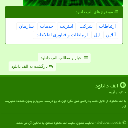
موضوع های الف دانلود
ارتباطات
شركت
اینترنت
خدمات
سازمان
آنلاین
اپل
ارتباطات و فناوری اطلاعات
اخبار و مطالب الف دانلود
بازگشت به الف دانلود
الف دانلود
دانلود و آپلود
با الف دانلود، از فایل هات به راحتی عبور نکن؛ اون ها رو درست، سریع و بدون دغدغه مدیریت
کن
alefdownload.ir - مالکیت معنوی سایت الف دانلود متعلق به مالکین آن می باشد