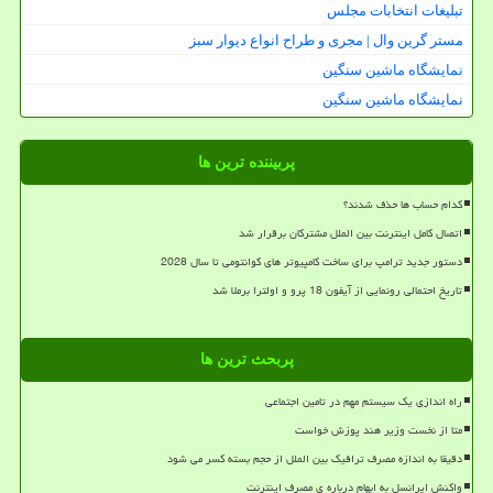
تبلیغات انتخابات مجلس
مستر گرین وال | مجری و طراح انواع دیوار سبز
نمایشگاه ماشین سنگین
نمایشگاه ماشین سنگین
پربیننده ترین ها
کدام حساب ها حذف شدند؟
اتصال کامل اینترنت بین الملل مشترکان برقرار شد
دستور جدید ترامپ برای ساخت کامپیوتر های کوانتومی تا سال 2028
تاریخ احتمالی رونمایی از آیفون 18 پرو و اولترا برملا شد
پربحث ترین ها
راه اندازی یک سیستم مهم در تامین اجتماعی
متا از نخست وزیر هند پوزش خواست
دقیقا به اندازه مصرف ترافیک بین الملل از حجم بسته کسر می شود
واکنش ایرانسل به ابهام درباره ی مصرف اینترنت