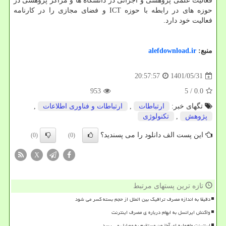
فعالیت علمی پژوهشی و اجرائی در دانشگاه ها و مراکز پژوهشی در
حوزه های در رابطه با حوزه ICT و فضای مجازی را در کارنامه
فعالیت خود دارد.
منبع:
alefdownload.ir
1401/05/31
20:57:57
953
/ 5
0.0
تگهای خبر:
ارتباطات
,
ارتباطات و فناوری اطلاعات
,
پژوهش
,
تكنولوژی
این پست الف دانلود را می پسندید؟
(0)
(0)
X
تازه ترین پستهای مرتبط
دقیقا به اندازه مصرف ترافیک بین الملل از حجم بسته کسر می شود
واکنش ایرانسل به ابهام درباره ی مصرف اینترنت
اینترنت ماهواره ای آمازون مستقیم به موبایل می رسد