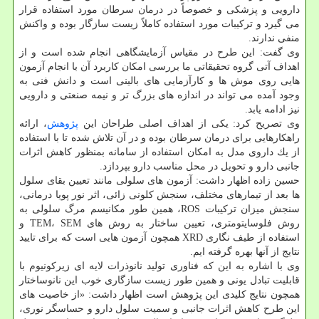
دارویی و پزشكی و خصوصاً در درمان سرطان مورد استفاده قرار
می گیرد و تركیبات مورد استفاده كاملاً زیست سازگار بوده و واكنش
منفی ندارند.
وی گفت: این طرح در مقیاس آزمایشگاهی انجام شده است و از
اهداف آتی گروه تحقیقاتی ما بررسی امكان كاربرد آن با انجام آزمون
هایی روی موش ها و كارآزمایی های بالینی است و دانش فنی به
وجود آمده می تواند در اندازه های بزرگ تر و نیمه صنعتی و دارویی
نیز ادامه یابد.
وی تصریح كرد: یكی از اهداف اصلی طراحان این
پژوهش
، ارائه
راهكارهایی برای درمان سرطان بوده و در آن تلاش شده تا با استفاده
از یك داروی مدل به امكان استفاده از سامانه بمنظور كاهش اثرات
جانبی دارو و تحویل در محل مناسب دارو بپردازد.
حسین زاده اظهار داشت: آزمون های سلولی مانند تعیین بقای سلول
ها بعد از تیمارهای مختلف، سنجش كلونی زائی، اثر نور پویا درمانی،
سنجش میزان تركیبات ROS، همین طور مكانیسم مرگ سلولی به
روش فلوسایتومتری، تعیین ساختار به روش های TEM، SEM و
استفاده از طیف نگاری XRD همچون آزمون هایی است كه برای تایید
نتایج از آنها بهره گرفته ایم.
وی با اشاره به این كه فناوری تولید نانوذرات لایه ای زیركونیوم با
قابلیت تبادل یونی و همین طور زیست سازگاری خوب این نانوساختار
همچون نتایج كلیدی این پژوهش است اظهار داشت: «از خاصیت های
این طرح كاهش اثرات جانبی و سمیت سلول دارو و حساسگر نوری،