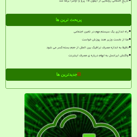
تاریخ احتمالی رونمایی از آیفون 18 پرو و اولترا برملا شد
پربحث ترین ها
راه اندازی یک سیستم مهم در تامین اجتماعی
متا از نخست وزیر هند پوزش خواست
دقیقا به اندازه مصرف ترافیک بین الملل از حجم بسته کسر می شود
واکنش ایرانسل به ابهام درباره ی مصرف اینترنت
جدیدترین ها