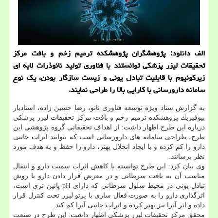
الف دانلود: پژوهشگران پژوهشكده ترمیم زخم و بافت مركز
تحقیقات لیزر پزشكی توانستند با فناوری تولید نانوذرات لایه ای
زیركونیوم با قابلیت تبادل یونی و زیست سازگار بودن، یك نوع
سامانه دارورسانی با كارایی بالا را طراحی نمایند.
به گزارش ستاد ویژه توسعه فناوری نانو، رضا حسین زاده، استادیار
بیوفیزیك پژوهشكده ترمیم زخم و بافت مركز تحقیقات لیزر پزشكی
درباره این طرح اظهار داشت: از اهداف تحقیقاتی گروه پژوهشی این
طرح، طراحی سامانه های دارورسانی است كه بتوانند اثرات جانبی
دارو را كم كرده و با ایجاد انحلال بهتر، دارو را حفظ و به هدف مورد
نظر برسانند.
وی بیان كرد: این طرح توانسته با كاهش اثرات سمیت دارو و انتقال
مناسب آن به بافت سرطانی و در معرض قرار دادن دارو با روش
تبادل یونی در محیط سلول سرطانی كه دارای pH پائین تری است،
اثرگذاری دارو را به صورت فعال سازی با پرتو لیزر تحت كنترل قرار
داده و اثر آنرا نیز بهتر كرده و اثرات جانبی آنرا كم كند.
محقق مركز تحقیقات لیزر پزشكی اظهار داشت: این طرح در صنعت