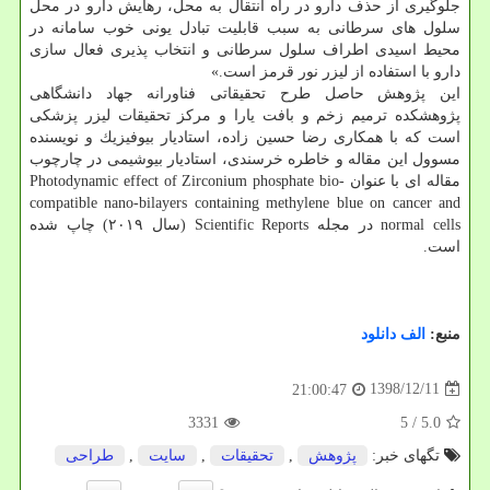
جلوگیری از حذف دارو در راه انتقال به محل، رهایش دارو در محل
سلول های سرطانی به سبب قابلیت تبادل یونی خوب سامانه در
محیط اسیدی اطراف سلول سرطانی و انتخاب پذیری فعال سازی
دارو با استفاده از لیزر نور قرمز است.»
این پژوهش حاصل طرح تحقیقاتی فناورانه جهاد دانشگاهی
پژوهشكده ترمیم زخم و بافت یارا و مركز تحقیقات لیزر پزشكی
است كه با همكاری رضا حسین زاده، استادیار بیوفیزیك و نویسنده
مسوول این مقاله و خاطره خرسندی، استادیار بیوشیمی در چارچوب
مقاله ای با عنوان Photodynamic effect of Zirconium phosphate bio-
compatible nano-bilayers containing methylene blue on cancer and
normal cells در مجله Scientific Reports (سال ۲۰۱۹) چاپ شده
است.
منبع:
الف دانلود
1398/12/11
21:00:47
3331
/ 5
5.0
تگهای خبر:
پژوهش
,
تحقیقات
,
سایت
,
طراحی