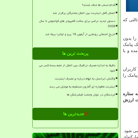
کدام حساب ها حذف شدند؟
اتصال کامل اینترنت بین الملل مشترکان برقرار شد
الثی که
دستور جدید ترامپ برای ساخت کامپیوتر های کوانتومی تا سال
2028
تاریخ احتمالی رونمایی از آیفون 18 پرو و اولترا برملا شد
را بدون
ک پیامک
 آمده و یا
پربحث ترین ها
دقیقا به اندازه مصرف ترافیک بین الملل از حجم بسته کسر می
کاربران
شود
پیامک را
واکنش ایرانسل به ابهام درباره ی مصرف اینترنت
اینترنت ماهواره ای آمازون مستقیم به موبایل می رسد
ه ستاره
خردسالان در تونل وحشت فیلترشکن ها
مات ارزش
جدیدترین ها
ش می شود.
ارکتهای