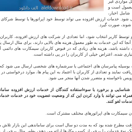
می شوند، شامل مواردی غیر
 معمول است و
شامل اخبار،
ی شود. خدمات ارزش افزوده می تواند توسط خود اپراتورها یا توسط شرکای ث
و توسط کاربر انتخاب شود، اما تعدادی از شرکت های ارزش افزوده، کاربران 
نجا که این خدمات به طور معمول هزینه های بالایی دارند، برای مثال ارسال ی
اربر می تواند حداقل ۳۰۰ تومان هزینه داشته باشد، هزینه های زیادی که در قبوض کاربران سیمکارت های دائمی
ری شده، اعتراض خیلی از کاربران را در پی داشته است.
نده بوسیله پیامرسان های اجتماعی یا سرشماره های شخصی ارسال می شود که 
ت نمایند و تعدادی از کاربران با اعتماد به این پیام ها، موارد درخواستی در 
ویس ناخواسته و متضرر شدن آنها منجر می شود.
شناسایی و برخورد با سوءاستفاده کنندگان از خدمات ارزش افزوده سامان
 کاربران تلفن همراه می توانند با وارد کردن این کد از وضعیت عضویت خود در خدمات خد
دمات لغو کنند.
گان سیمکارت های اپراتورهای مختلف مشترک است.
۱۳۹ توسط مسئولان دولت وقت مطرح شده بود که به مدت دو سال است برای ساماندهی این بازار تلا
 نوع خدمات را برخی از کسب وکارها ارائه می دهند، بطور مثال برخی از م