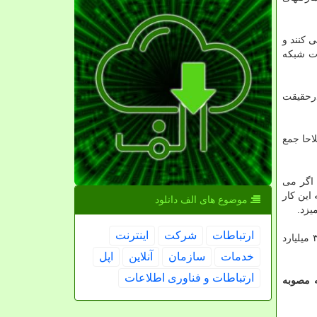
 کنند و
ات شبکه
درحقیقت
احا جمع
 اگر می
 این کار
موضوع های الف دانلود
یزد.
ارتباطات
شركت
اینترنت
در دولت گذشته پنج شرکت دراین زمینه شناسایی شده بود که اعلام نمودند یک شرکت پشت همه آنهاست و در نهایت در یک پرونده ۳۳ میلیارد
خدمات
سازمان
آنلاین
اپل
ارتباطات و فناوری اطلاعات
ه مصوبه