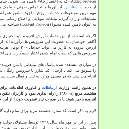
Added Services) که به اختصار VAS نامیده 
از خدمات
استاندارد
اپراتورها مانند تماس صوتی و پیامک
مهم ترین موضوعات خدمات ارزش افزوده تلفن همراه، 
مسابقات و رأی گیری، تبلیغات موبایلی و اطلاع رسانی م
به عنوان تامین کننده محتوا (Content Provider) شناخته می شوند، صورت گیرد.
اگرچه استفاده از این خدمات ارزش افزوده باید اختیاری 
آگاهی خودشان، به عضویت این سرویس ها درآورده اند. از آ
ارزش افزوده به ک
سرویس هایی که سبب تمام شدن اعتبار سیمکارت های اعتبا
در مواردی مشاهده شده پیامک های تبلیغاتی یا متن فریب
را تشویق می کند با ارسال کد، شارژ یا سرویس رایگان دریاف
انجام می دهند که در بعضی موارد به ثبت و فعال شدن سر
در همین راستا وزارت
ارتباطات
و فناوری اطلاعات برای 
هشتصد مربع (#۸۰۰*) را راه اندازی نمود و
افزوده باخبر شوند یا در صورت نیاز عضویت خودرا از این خ
لازم به ذکر است کد ستاره هشتصد مربع برای تمام دارند
پیش از این در مهر ماه سال ۸
همین طور سه نوع خدمات در این بازار تعریف می شود؛ یک