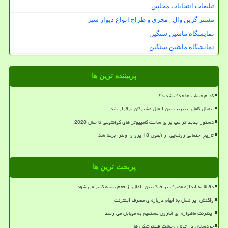
تبلیغات انتخابات مجلس
مستر گرین وال | مجری و طراح انواع دیوار سبز
نمایشگاه ماشین سنگین
نمایشگاه ماشین سنگین
پربیننده ترین ها
کدام حساب ها حذف شدند؟
اتصال کامل اینترنت بین الملل مشترکان برقرار شد
دستور جدید ترامپ برای ساخت کامپیوتر های کوانتومی تا سال 2028
تاریخ احتمالی رونمایی از آیفون 18 پرو و اولترا برملا شد
پربحث ترین ها
دقیقا به اندازه مصرف ترافیک بین الملل از حجم بسته کسر می شود
واکنش ایرانسل به ابهام درباره ی مصرف اینترنت
اینترنت ماهواره ای آمازون مستقیم به موبایل می رسد
خردسالان در تونل وحشت فیلترشکن ها