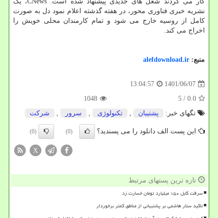
کار می کردند شغل های جدیدی پیشنهاد شده است. CNews، یک
نشریه خبری فناوری محور، در هفته گذشته اعلام نمود دل به صورت
کامل از روسیه خارج می شود و تمام کارمندان محلی خویش را
اخراج می کند.
منبع:
alefdownload.ir
1401/06/07
13:04:57
1048
/ 5
0.0
تگهای خبر:
پشتیبان
,
تكنولوژی
,
سرور
,
شركت
این پست الف دانلود را می پسندید؟
(0)
(0)
X
تازه ترین پستهای مرتبط
سرقت کابل ۱۵۰ میلیارد تومان خسارت زد
تاکید ستار هاشمی بر پشتیبانی از مناطق کمتر برخوردار