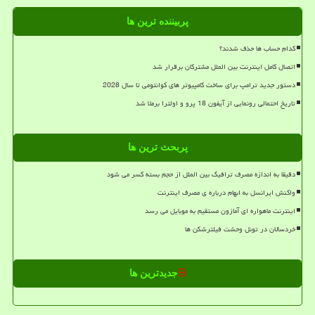
پربیننده ترین ها
کدام حساب ها حذف شدند؟
اتصال کامل اینترنت بین الملل مشترکان برقرار شد
دستور جدید ترامپ برای ساخت کامپیوتر های کوانتومی تا سال 2028
تاریخ احتمالی رونمایی از آیفون 18 پرو و اولترا برملا شد
پربحث ترین ها
دقیقا به اندازه مصرف ترافیک بین الملل از حجم بسته کسر می شود
واکنش ایرانسل به ابهام درباره ی مصرف اینترنت
اینترنت ماهواره ای آمازون مستقیم به موبایل می رسد
خردسالان در تونل وحشت فیلترشکن ها
جدیدترین ها