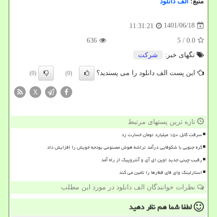
منبع:
الف دانلود
1401/06/18
11:31:21
636
/ 5
0.0
تگهای خبر:
شركت
این پست الف دانلود را می پسندید؟
(0)
(0)
X
تازه ترین پستهای مرتبط
سرقت کابل ۱۵۰ میلیارد تومان خسارت زد
کره جنوبی با شکوفایی درآمد تراشه هوش مصنوعی بودجه خویش را افزایش داد
رقیب چینی جدید اوپن ای آی و آنتروپیک از راه آمد
استارلینک وای فای قطارها را تامین می کند
نظرات خوانندگان الف دانلود در مورد این مطلب
لطفا شما هم
نظر دهید