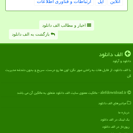
آنلاین
اپل
ارتباطات و فناوری اطلاعات
اخبار و مطالب الف دانلود
بازگشت به الف دانلود
الف دانلود
دانلود و آپلود
با الف دانلود، از فایل هات به راحتی عبور نکن؛ اون ها رو درست، سریع و بدون دغدغه مدیریت
کن
alefdownload.ir - مالکیت معنوی سایت الف دانلود متعلق به مالکین آن می باشد
میانبرهای الف دانلود
درباره ما
بک لینک در الف دانلود
رپورتاژ در الف دانلود