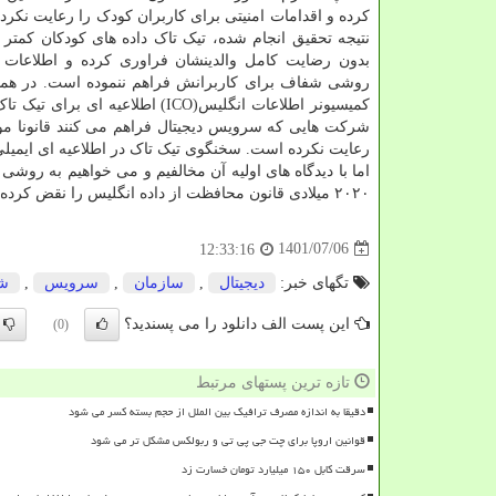
کرده و اقدامات امنیتی برای کاربران کودک را رعایت نکرده
بدون رضایت کامل والدینشان فراوری کرده و اطلاعات 
روشی شفاف برای کاربرانش فراهم ننموده است. در همین
کمیسیونر اطلاعات انگلیس(ICO) ا
شرکت هایی که سرویس دیجیتال فراهم می کنند قانونا موظف
اما با دیدگاه های اولیه آن مخالفیم و می خواهیم به روشی 
۲۰۲۰ میلادی قانون محافظت از داده انگلیس را نقض کرده است.
1401/07/06
12:33:16
تگهای خبر:
دیجیتال
,
سازمان
,
سرویس
,
ش
این پست الف دانلود را می پسندید؟
(0)
تازه ترین پستهای مرتبط
دقیقا به اندازه مصرف ترافیک بین الملل از حجم بسته کسر می شود
قوانین اروپا برای چت جی پی تی و ربولکس مشکل تر می شود
سرقت کابل ۱۵۰ میلیارد تومان خسارت زد