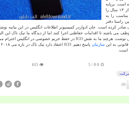
 است. برپایه
نتیجه تحقیق انجام شده، تیک تاک داده های کودکان کمتر از ۱۳ سال را
مناسب را به
 راستا دفتر
طلاعیه ای برای تیک تاک صادر کرده است. جان ادواردز کمیسیونر اطلاعات انگلیس در این بیانیه ن
 می باشند تا اقدامات حفاظتی اجرا کنند اما از دیدگاه ما تیک تاک این الز
رعایت نکرده است. سخنگوی تیک تاک در اطلاعیه ای ایمیلی نوشت: هرچند ما به نقش ICO در حفظ حریم خصوصی در انگل
قانونی به این
سازمان
پاسخ
615
/ 5
0.0
ركت
X
(0)