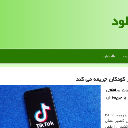
لود
رنت
دانلود
 کودکان جریمه می کند
مات محافظتی
، احیانا با جریمه ای
به نقل از رویترز، احتمالا تیک تاک با جریمه ۲۸.۹۱
ین کشور نشان
 کشور را نقض