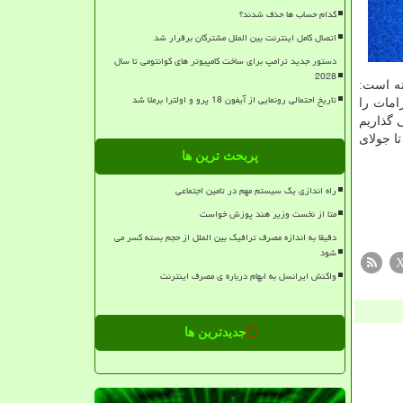
کدام حساب ها حذف شدند؟
اتصال کامل اینترنت بین الملل مشترکان برقرار شد
دستور جدید ترامپ برای ساخت کامپیوتر های کوانتومی تا سال
2028
وشته است:
تاریخ احتمالی رونمایی از آیفون 18 پرو و اولترا برملا شد
امات را
یس احترام می گذاریم
 دهیم. ICO اعتقاد دارد تیک تاک در بازه می ۲۰۱۸ تا جولای
پربحث ترین ها
راه اندازی یک سیستم مهم در تامین اجتماعی
متا از نخست وزیر هند پوزش خواست
دقیقا به اندازه مصرف ترافیک بین الملل از حجم بسته کسر می
شود
واکنش ایرانسل به ابهام درباره ی مصرف اینترنت
جدیدترین ها