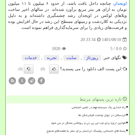
اویجدان
چنانچه داخل بافت باشد، از حدود ۶ میلیون تا ۱۱ میلیون
تومان به ازای هر متر مربع برآورد شده‌اند. در سالهای اخیر ساخت
ویلاهای لوکس در اویجدان رشد چشمگیری داشته‌اند و به دلیل
نزدیکی به کلاردشت و زمینهای مسطح این رشد در حال افزایش بوده
و فرصت‌های زیادی را برای سرمایه‌گذاری فراهم نموده است.
1401/08/10
20:33:34
1020
/ 5
0.0
تگهای خبر:
رپورتاژ
,
سایت
,
تجربه
,
خدمات
این پست الف دانلود را می پسندید؟
(0)
(0)
X
تازه ترین پستهای مرتبط
راه اندازی یک سیستم مهم در تامین اجتماعی
خردسالان در تونل وحشت فیلترشکن ها
قوانین اروپا برای چت جی پی تی و ربولکس مشکل تر می شود
بسته های تابستانی رومینگ ایرانسل برای سفر به مقصدهای متنوع