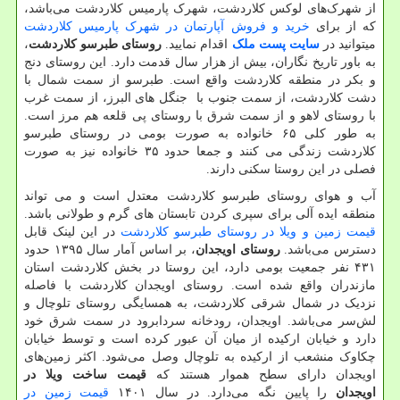
از شهرک‌های لوکس کلاردشت، شهرک پارمیس کلاردشت می‌باشد،
که از برای
خرید و فروش آپارتمان در شهرک پارمیس کلاردشت
میتوانید در
سایت پست ملک
اقدام نمایید.
روستای طبرسو کلاردشت
،
به باور تاریخ نگاران، بیش از هزار سال قدمت دارد. این روستای دنج
و بکر در منطقه کلاردشت واقع است. طبرسو از سمت شمال با
دشت کلاردشت، از سمت جنوب با جنگل های البرز، از سمت غرب
با روستای لاهو و از سمت شرق با روستای پی قلعه هم مرز است.
به طور کلی ۶۵ خانواده به صورت بومی در روستای طبرسو
کلاردشت زندگی می کنند و جمعا حدود ۳۵ خانواده نیز به صورت
فصلی در این روستا سکنی دارند.
آب و هوای روستای طبرسو کلاردشت معتدل است و می تواند
منطقه ایده آلی برای سپری کردن تابستان های گرم و طولانی باشد.
قیمت زمین و ویلا در روستای طبرسو کلاردشت
در این لینک قابل
دسترس می‌باشد.
روستای اویجدان
، بر اساس آمار سال ۱۳۹۵ حدود
۴۳۱ نفر جمعیت بومی دارد، این روستا در بخش کلاردشت استان
مازندران واقع شده است. روستای اویجدان کلاردشت با فاصله
نزدیک در شمال شرقی کلاردشت، به همسایگی روستای تلوچال و
لش‌سر می‌باشد. اویجدان، رودخانه سردابرود در سمت شرق خود
دارد و خیابان ارکیده از میان آن عبور کرده است و توسط خیابان
چکاوک منشعب از ارکیده به تلوچال وصل می‌شود. اکثر زمین‌های
اویجدان دارای سطح هموار هستند که
قیمت ساخت ویلا در
اویجدان
را پایین نگه می‌دارد. در سال ۱۴۰۱
قیمت زمین‌ در