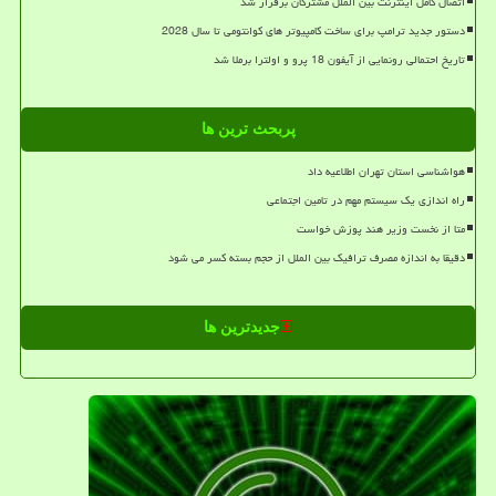
اتصال کامل اینترنت بین الملل مشترکان برقرار شد
دستور جدید ترامپ برای ساخت کامپیوتر های کوانتومی تا سال 2028
تاریخ احتمالی رونمایی از آیفون 18 پرو و اولترا برملا شد
پربحث ترین ها
هواشناسی استان تهران اطلاعیه داد
راه اندازی یک سیستم مهم در تامین اجتماعی
متا از نخست وزیر هند پوزش خواست
دقیقا به اندازه مصرف ترافیک بین الملل از حجم بسته کسر می شود
جدیدترین ها