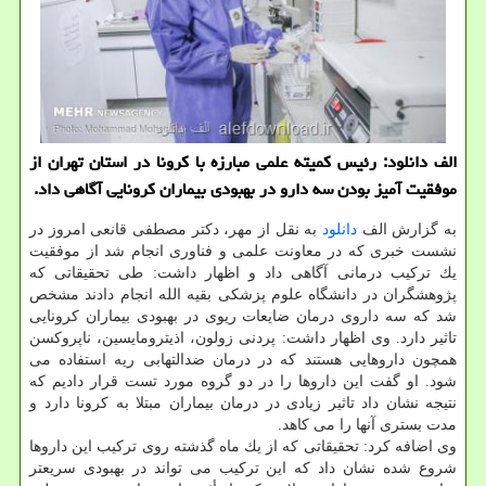
الف دانلود: رئیس كمیته علمی مبارزه با كرونا در استان تهران از
موفقیت آمیز بودن سه دارو در بهبودی بیماران كرونایی آگاهی داد.
به گزارش الف
دانلود
به نقل از مهر، دكتر مصطفی قانعی امروز در
نشست خبری كه در معاونت علمی و فناوری انجام شد از موفقیت
یك تركیب درمانی آگاهی داد و اظهار داشت: طی تحقیقاتی كه
پژوهشگران در دانشگاه علوم پزشكی بقیه الله انجام دادند مشخص
شد كه سه داروی درمان ضایعات ریوی در بهبودی بیماران كرونایی
تاثیر دارد. وی اظهار داشت: پردنی زولون، اذیترومایسین، ناپروكسن
همچون داروهایی هستند كه در درمان ضدالتهابی ریه استفاده می
شود. او گفت این داروها را در دو گروه مورد تست قرار دادیم كه
نتیجه نشان داد تاثیر زیادی در درمان بیماران مبتلا به كرونا دارد و
مدت بستری آنها را می كاهد.
وی اضافه كرد: تحقیقاتی كه از یك ماه گذشته روی تركیب این داروها
شروع شده نشان داد كه این تركیب می تواند در بهبودی سریعتر