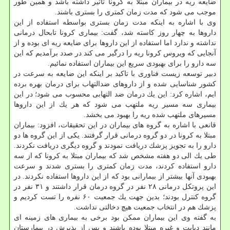
ضایعه ریه در بیماران مبتلا به كرونا تأثیر داشته باشد و همین طور
موجب می شود كه مدت زمان كمتری را بستری باشند.
وی با اشاره به اینكه مدت زمان بستری بواسطه استفاده از این
داروها به چهار روز كاسته شد، گفت: بیماری كرونا تابحال درمانی
نداشته و ندارد اما استفاده از این داروها برای ضایعه ریه ای بوده و از
آنجایی كه ویروس كرونا ریه را درگیر می كند در صدد برآمدیم كه این
سه دارو را برای بهبودی سریع این بیماران استفاده نمائیم.
دبیر توسعه زیست فناوری با تاكید بر اینكه این ضایعه به سرعت در
كشور شناسایی شده و از داروهای ضدالتهاب برای درمان بهره برده
ایم، اشاره كرد: این یك درمان ضد التهابی محسوب می شود؛ در این
بیماری سه مسیر ریه ملتهب می شود كه هر یك از این داروها
مسیرهای ملتهب شده ریه را بهبود می بخشد.
قانعی با اشاره به گروه های بیماران در این تحقیقات، افزود: بیماران
مبتلا به كرونا در دو گروه درمانی قرار گرفتند. یكی از این گروه ها دو
دارو را به تجویز پزشك دریافت نمودند و گروه دیگری دریافت نكردند.
طی یك الی دو هفته مشخص شد كه بیماران مبتلا به كرونا كه از سه
دارو استفاده كردند، مدت زمان كمتری را بستری شدند و سرعت
بهبودی آنها بیشتر از بیمارانی بود كه از این داروها استفاده نكردند. در
این پروتكل درمانی ۲۸ نفر در گروه درمان قرار داشتند و ۳۱ نفر در
گروه كنترل بودند؛ بدین جهت یك جمعیت ۶۰ نفره را تست كردیم و
پزشك هم در انتخاب جمعیت هیچ دخالتی نداشت.
به گفته وی این بیماران ممكن بود برخی به بیماری های زمینه ای
مانند دیابت و غیره مبتلا بوده باشند و پس از پذیرش در بیمارستان