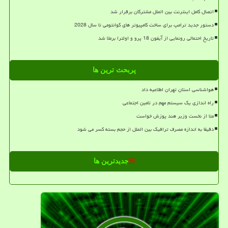
اتصال کامل اینترنت بین الملل مشترکان برقرار شد
دستور جدید ترامپ برای ساخت کامپیوتر های کوانتومی تا سال 2028
تاریخ احتمالی رونمایی از آیفون 18 پرو و اولترا برملا شد
پربحث ترین ها
هواشناسی استان تهران اطلاعیه داد
راه اندازی یک سیستم مهم در تامین اجتماعی
متا از نخست وزیر هند پوزش خواست
دقیقا به اندازه مصرف ترافیک بین الملل از حجم بسته کسر می شود
جدیدترین ها