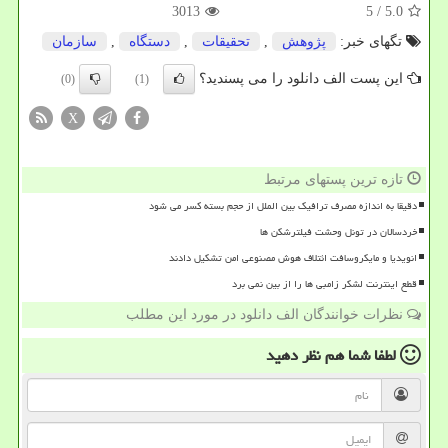
3013
/ 5
5.0
تگهای خبر:
پژوهش
,
تحقیقات
,
دستگاه
,
سازمان
این پست الف دانلود را می پسندید؟
(0)
(1)
X
تازه ترین پستهای مرتبط
دقیقا به اندازه مصرف ترافیک بین الملل از حجم بسته کسر می شود
خردسالان در تونل وحشت فیلترشکن ها
انویدیا و مایکروسافت ائتلاف هوش مصنوعی امن تشکیل دادند
قطع اینترنت لشکر زامبی ها را از بین نمی برد
نظرات خوانندگان الف دانلود در مورد این مطلب
لطفا شما هم
نظر دهید