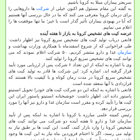
سریعتر بیماران مبتلا به كرونا باشیم.
به گفته این مقام مسئول هم اكنون خیلی از
شركت
ها داروهایی را
برای درمان كرونا معرفی می كنند كه ما در حال بررسی آنها هستیم
كه آیا در بهبودی بیماران تأثیر گذار است یا خیر؛ ما تنها موفقیت ها را
اعلام می نماییم.
عرضه كیت های تشخیص كرونا به بازار تا هفته آینده
قانعی درباب تولید كیت های تشخیص سریع كرونا نیز اظهار داشت:
طی فراخوانی كه از شروع اسفندماه با همكاری وزارت بهداشت و
سازمان
غذا و دارو منتشر كردیم، ۵۰ شركت اعلام نمودند كه می
توانند كیت های تشخیص سریع كرونا را تولید كنند.
وی با اشاره به اینكه از این تعداد ۶ شركت پس از ارزیابی مورد تأیید
قرار گرفته اند، اشاره كرد: این شركت ها قادر به تولید كیت های
تشخیص سریع كرونا در مدت زمان كوتاه و با كیفیت بالا هستند كه
قراردادی با آنها منعقد شده است.
قانعی با اشاره به اینكه این دو شركت كیت های خودرا تحویل انستیتو
پاستور داده اند، اظهار داشت: خوشبختانه انستیتو پاستور ایران این
كیت ها را تأیید كرده و مقرر است سازمان غذا و دارو نیز آنها را مورد
بررسی قرار دهد.
رئیس كمیته علمی مبارزه با كرونا با اشاره به اینكه پس از تأیید
سازمان غذا و دارو تا هفته آینده دو شركت می توانند كیت های
تشخیص كرونا را وارد بازار كنند، گفت: این كیت ها بر طبق نیاز به
تولید می رسند، اگر تا اختتام فروردین ماه نیاز به این كیت ها وجود
داشته باشد مجدداً شركت ها وارد فرآیند تولید خواهند شد.