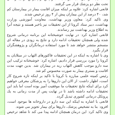
تحت نظر دو پزشك قرار می گرفتند.
قانعی اشاره كرد: علاوه بر اینكه میزان اقامت بیمار در بیمارستان كم
شد، ۴۰ درصد از این بیماران پیش از ۴ روز ترخیص شدند.
وی تاكید كرد: معاون وزیر بهداشت، معاونت آموزشی وزارت
بهداشت، دبیر ستاد كرونا از این تحقیقات نیز باخبر هستند و نتیجه آنرا
به اطلاع وزیر بهداشت نیز رساندند.
قانعی اشاره كرد: در نهایت خوشبختانه این برنامه درمانی شروع
شده ولی همچنان تحقیقات ادامه دارد و نتایج به زودی در مقاله ای
منسجم منتشر خواهد شد تا مورد استفاده درمانگران و پژوهشگران
قرار بگیرد.
وی با اشاره به اینكه در این تحقیقات فاكتورهای التهاب در مبتلایان به
كرونا را مورد بررسی قرار دادیم، اشاره كرد: خوشبختانه تركیب این
سه دارو موجب كاهش التهاب ریه در بیماران شد. بدین جهت مدت
اقامت و بستری بیمار به صورت محسوس كم شد.
رئیس كمیته علمی مبارزه با كرونا با تاكید بر اینكه تازه شروع كار
است، اظهار داشت: از الان این داروها را به پزشكان معرفی خواهیم
كرد برای اینكه نتایج تحقیقات ما موفقیت آمیز بوده است اما باید این
تحقیقات ادامه داشته باشد تا در نهایت پس از مدت زمانی به یك
پروتكل درمانی كشوری تبدیل گردد.
قانعی با اشاره به اینكه این سه دارو در داروخانه ها موجود است،
افزود: بنا به تشخیص پزشك، داروها برای بیمار تجویز می شوند.
وی تاكید كرد: این درمان همچنان ادامه پیدا می كند تا شاهد ترخیص