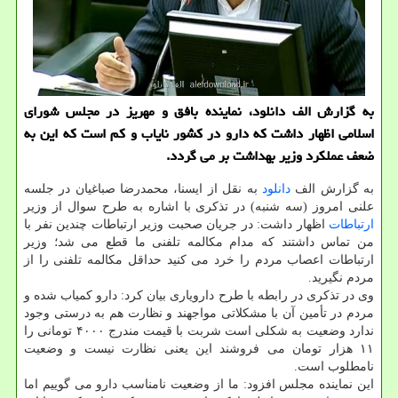
به گزارش الف دانلود، نماینده بافق و مهریز در مجلس شورای
اسلامی اظهار داشت که دارو در کشور نایاب و کم است که این به
ضعف عملکرد وزیر بهداشت بر می گردد.
به گزارش الف
دانلود
به نقل از ایسنا، محمدرضا صباغیان در جلسه
علنی امروز (سه شنبه) در تذکری با اشاره به طرح سوال از وزیر
ارتباطات
اظهار داشت: در جریان صحبت وزیر ارتباطات چندین نفر با
من تماس داشتند که مدام مکالمه تلفنی ما قطع می شد؛ وزیر
ارتباطات اعصاب مردم را خرد می کنید حداقل مکالمه تلفنی را از
مردم نگیرید.
وی در تذکری در رابطه با طرح دارویاری بیان کرد: دارو کمیاب شده و
مردم در تأمین آن با مشکلاتی مواجهند و نظارت هم به درستی وجود
ندارد وضعیت به شکلی است شربت با قیمت مندرج ۴۰۰۰ تومانی را
۱۱ هزار تومان می فروشند این یعنی نظارت نیست و وضعیت
نامطلوب است.
این نماینده مجلس افزود: ما از وضعیت نامناسب دارو می گوییم اما