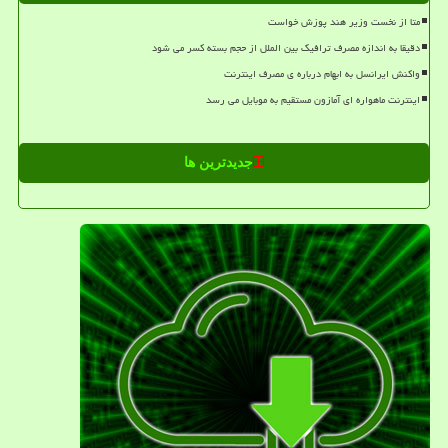
متا از نخست وزیر هند پوزش خواست
دقیقا به اندازه مصرف ترافیک بین الملل از حجم بسته کسر می شود
واکنش ایرانسل به ابهام درباره ی مصرف اینترنت
اینترنت ماهواره ای آمازون مستقیم به موبایل می رسد
جدیدترین ها