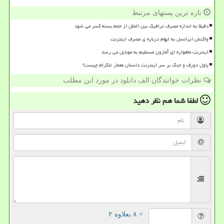
تازه ترین پستهای مرتبط
دقیقا به اندازه مصرف ترافیک بین الملل از حجم بسته کسر می شود
واکنش ایرانسل به ابهام درباره ی مصرف اینترنت
اینترنت ماهواره ای آمازون مستقیم به موبایل می رسد
پاول دورف و جنگ بر سر اینترنت داستان معمار تلگرام چیست؟
نظرات خوانندگان الف دانلود در مورد این مطلب
لطفا شما هم
نظر دهید
= ۸ بعلاوه ۲