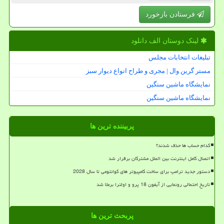
فرستادن بازخورد
لینک دوستان الف دانلود
تبلیغات انتخابات مجلس
مستر گرین وال | مجری و طراح انواع دیوار سبز
نمایشگاه ماشین سنگین
نمایشگاه ماشین سنگین
پربیننده ترین ها
کدام حساب ها حذف شدند؟
اتصال کامل اینترنت بین الملل مشترکان برقرار شد
دستور جدید ترامپ برای ساخت کامپیوتر های کوانتومی تا سال 2028
تاریخ احتمالی رونمایی از آیفون 18 پرو و اولترا برملا شد
پربحث ترین ها