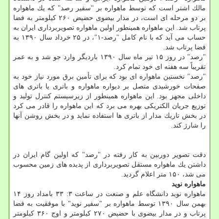
مالك اشتر است كه توسط ماهواره بر "سفیر رصد" كه یك ماهواره
بر دو مرحله ای است، در مدار بیضوی حضیض ۲۶۰ كیلومتر به فضا
پرتاب شد. این ماهواره همینطور اولین ماهواره تصویربرداری ایران به
حساب می آید كه با نام كامل "رصد-۱"، در ۲۵ خرداد سال ۱۳۹۰ به
فضا پرتاب شد.
"رصد" در روز ۱۵ تیر ماه سال ۱۳۹۰ باردیگر وارد جو شد و به عمر
تقریباً سه هفته ای خود تمام كرد.
"رصد" نخستین ماهواره ای بود كه برای تأمین برق مورد نیاز خود به
صفحات خورشیدی متصل بر دیواره ماهواره و باتری یا باتری های
داخلی مجهز بود. این ماهواره همینطور از زیرسیستم كنترل تولید و
توزیع جریان الكتریكی بهره می برد كه این ماهواره را قادر می كرد
در بخش تاریك مدار از باتری ها استفاده نماید و در بخش روشن آنها
را شارژ كند.
دقت تصویر دوربین به كار رفته در "رصد" كه اولین گام ایران در
داشتن یك ماهواره مستقل تصویربرداری از پدیده های زمین محسوب
می شد، ۱۵۰ متر اعلام گردید.
ماهواره نوید
ماهواره نوید دانشگاه علم و صنعت در ساعت ۳: ۳۳ بامداد روز ۱۴
بهمن سال ۱۳۹۰ توسط ماهواره بر "سفیر نوید" با موفقیت به فضا
پرتاب و در مدار بیضوی با حضیض ۲۷۰ كیلومتر و اوج ۳۶۰ كیلومتر