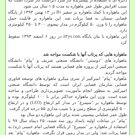
دایره ای با استفاده از پیشبرنده گاز سرد (تراست گاز سرد) است كه
سبب افزایش طول عمر ماهواره به مدت ۱.۵ سال می شود.
این ماهواره با كمك ماهواره بر سفیر B۱ در ۱۳ بهمن ۱۳۹۳ از پایگاه
فضایی سمنان به فضا پرتاب شد. این ماهواره بر قابلیت حمل
ماهواره را تا وزن ۵۰ كیلوگرم در مدار بیضوی ۳۰۰ تا ۴۵۰ كیلومتری
دارد.
این ماهواره با بیان پایگاه n۲yo.com در روز ۶ اسفند ۱۳۹۳ سقوط
كرد.
ماهواره هایی كه پرتاب آنها با شكست مواجه شد
ماهواره های "دوستی" دانشگاه صنعتی شریف و "پیام" دانشگاه
صنعتی امیركبیر از پروژه های فضایی هستند كه پرتاب آنها با شكست
مواجه گردید.
ماهواره "پیام" امیركبیر از سری میكرو ماهواره های توسعه فناوری
فضایی سازمان فضایی ایران است كه توسط دانشگاه صنعتی
امیركبیر به منظور انجام مأموریت تصویربرداری طراحی و ساخته
شده است. وزن این ماهواره حداكثر برابر با ۱۰۰ كیلوگرم بوده و
توسط ماهواره بر "سیمرغ" در مدار كم ارتفاع (LEO) و در ارتفاع
۵۰۰ كیلومتری از سطح زمین و با شیب مداری ۵۵ درجه قرار گرفت.
طول عمر عملیاتی پیشبینی شده برای این ماهواره دو سال بود.
"پیام" در ساعات اولیه بامداد روز سه شنبه، ۲۵ دیماه سال ۹۷ با
استفاده از ماهواره بر "سیمرغ" از پایگاه فضایی امام خمینی (ره) به
فضا پرتاب شد؛ ولی در مدار زمین قرار نگرفت. ماهواره "پیام" بعد