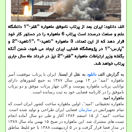
الف دانلود: ایران بعد از پرتاب ناموفق ماهواره ˮظفر-1ˮ دانشگاه
علم و صنعت درصدد است پرتاب 6 ماهواره را در دستور كار خود
قرار دهد كه از این تعداد، 3 ماهواره ˮناهید-1ˮ، ˮناهید-2ˮ و
ˮپارس-1ˮ در پژوهشگاه فضایی ایران ایجاد می شود، ضمن آنكه
بگفته وزیر ارتباطات ماهواره ˮظفر-2ˮ نیز در خرداد ماه سال جاری
پرتاب خواهد شد.
به گزارش الف
دانلود
به نقل از ایسنا
، ایران با پرتاب موفقیت آمیز
ماهواره "امید" در ۱۴ بهمن سال ۱۳۸۷ به جمع كشورهای دارای
توانایی پرتاب ماهواره پیوست و الان چهار پرتاب موفق و دو پرتاب
ناموفق را در كارنامه فضایی خود به ثبت رسانده است.
ماهواره امید
ماهواره تحقیقاتی "امید"، اولین ماهواره ساخت كشور ایران است كه
تمام تجهیزاتش در
سازمان
فضایی ایران طراحی و تولید شده است.
ساخت "امید" از ۱۵ اسفند ۱۳۸۴ آغاز و طی دو سال آماده انجام
تست های مشترك شد. این ماهواره در صبح ۱۵ بهمن ماه سال ۱۳۸۷
در مدار فضا قرار گرفت و در ۵ اردیبهشت ۱۳۸۸ با جو غلیظ مناطق