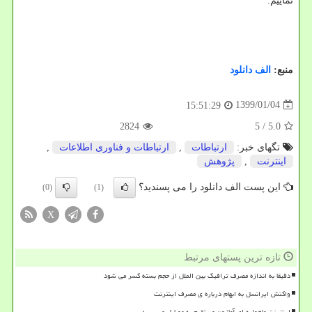
نماییم.
منبع:
الف دانلود
1399/01/04
15:51:29
2824
/ 5
5.0
تگهای خبر:
ارتباطات
,
ارتباطات و فناوری اطلاعات
,
اینترنت
,
پژوهش
این پست الف دانلود را می پسندید؟
(0)
(1)
X
تازه ترین پستهای مرتبط
دقیقا به اندازه مصرف ترافیک بین الملل از حجم بسته کسر می شود
واکنش ایرانسل به ابهام درباره ی مصرف اینترنت
اینترنت ماهواره ای آمازون مستقیم به موبایل می رسد