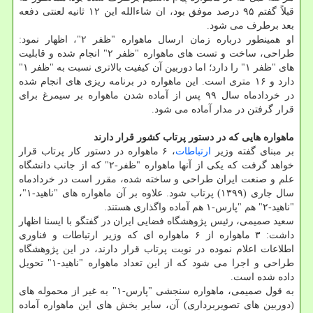
قبلاً گفتم ۹۵ درصد موفق بود، ان شاءالله این ۱۲ ثانیه لعنتی دفعه
بعد برطرف می شود.
او همینطور درباره زمان ارسال ماهواره "ظفر ۲"، اظهار نمود:
طراحی، ساخت و تست های ماهواره "ظفر ۲" انجام شده و قابلیت
های "ظفر ۱" را دارد؛ اما دوربین آن كیفیت بالاتری نسبت به "ظفر ۱"
دارد و ۱۶ متری است. این ماهواره در برنامه ریزی های انجام شده
در خردادماه سال ۹۹ پس از آماده شدن ماهواره بر سیمرغ برای
قرار گرفتن در مدار آماده می شود.
ماهواره هایی كه در دستور پرتاب كشور قرار دارند
بر مبنای گفته وزیر
ارتباطات
، ۶ ماهواره در دستور كار پرتاب قرار
خواهد گرفت كه یكی از آنها ماهواره "ظفر-۲" كه از جانب دانشگاه
علم و صنعت ایران طراحی و ساخته شده، مقرر است در خردادماه
سال جاری (۱۳۹۹) پرتاب شود. علاوه بر آن ماهواره های "ناهید-۱"،
"ناهید-۲" هم "پارس-۱ هم آماده واگذاری هستند.
سعید صمیمی، رئیس پژوهشگاه فضایی ایران در گفتگو با ایسنا اظهار
داشت: ۳ ماهواره از ۶ ماهواره ای كه وزیر ارتباطات و فناوری
اطلاعات اعلام نموده در نوبت پرتاب قرار دارند، در این پژوهشگاه
طراحی و اجرا می شود كه از این تعداد ماهواره "ناهید-۱" تحویل
داده شده است.
به قول صمیمی، ماهواره سنجشی "پارس-۱" به غیر از محموله های
(دوربین های تصویربرداری) آن، سایر بخش های این ماهواره آماده