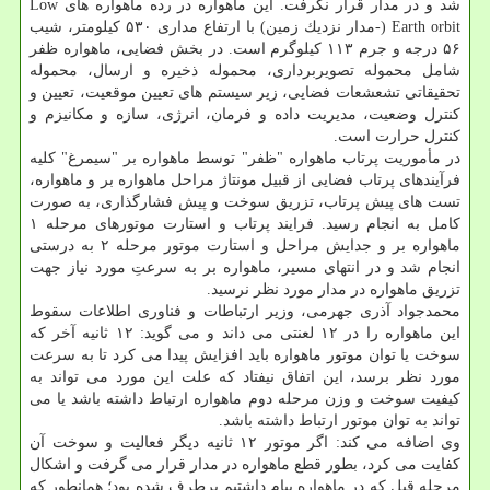
شد و در مدار قرار نگرفت. این ماهواره در رده ماهواره های Low
Earth orbit (-مدار نزدیك زمین) با ارتفاع مداری ۵۳۰ كیلومتر، شیب
۵۶ درجه و جرم ۱۱۳ كیلوگرم است. در بخش فضایی، ماهواره ظفر
شامل محموله تصویربرداری، محموله ذخیره و ارسال، محموله
تحقیقاتی تشعشعات فضایی، زیر سیستم های تعیین موقعیت، تعیین و
كنترل وضعیت، مدیریت داده و فرمان، انرژی، سازه و مكانیزم و
كنترل حرارت است.
در مأموریت پرتاب ماهواره "ظفر" توسط ماهواره بر "سیمرغ" كلیه
فرآیندهای پرتاب فضایی از قبیل مونتاژ مراحل ماهواره بر و ماهواره،
تست های پیش پرتاب، تزریق سوخت و پیش فشارگذاری، به صورت
كامل به انجام رسید. فرایند پرتاب و استارت موتورهای مرحله ۱
ماهواره بر و جدایش مراحل و استارت موتور مرحله ۲ به درستی
انجام شد و در انتهای مسیر، ماهواره بر به سرعتِ مورد نیاز جهت
تزریق ماهواره در مدار مورد نظر نرسید.
محمدجواد آذری جهرمی، وزیر ارتباطات و فناوری اطلاعات سقوط
این ماهواره را در ۱۲ لعنتی می داند و می گوید: ۱۲ ثانیه آخر كه
سوخت یا توان موتور ماهواره باید افزایش پیدا می كرد تا به سرعت
مورد نظر برسد، این اتفاق نیفتاد كه علت این مورد می تواند به
كیفیت سوخت و وزن مرحله دوم ماهواره ارتباط داشته باشد یا می
تواند به توان موتور ارتباط داشته باشد.
وی اضافه می كند: اگر موتور ۱۲ ثانیه دیگر فعالیت و سوخت آن
كفایت می كرد، بطور قطع ماهواره در مدار قرار می گرفت و اشكال
مرحله قبل كه در ماهواره پیام داشتیم برطرف شده بود؛ همانطور كه