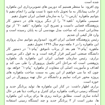
شده است.
وی افزود: ما منتظر هستیم كه دوربین های تصویربرداری این ماهواره
از جانب پیمانكار به ما تحویل داده شود تا تست نهایی را انجام دهیم تا
بتوانیم ماهواره "پارس-۱" را به سازمان فضایی ایران تحویل دهیم.
صمیمی ماهواره "ناهید-۲" را از دیگر پروژه های در دستور كار
پژوهشگاه فضایی دانست و تصریح كرد: ماهواره "ناهید -۲" از نوع
مخابراتی است كه ساخت مدل مهندسی آن به پایان رسیده است و
وارد فاز كیفی آن شدیم.
رئیس پژوهشگاه فضایی ایران افزود: امیدواریم بتوانیم مدل پروازی
این ماهواره را در ۶ ماهه دوم سال ۱۳۹۹ تحویل دهیم.
ماهوره "پیام-۲" هم بعد از پرتاب ناموفق "پیام-۱" در دستور كار
دانشگاه صنعتی امیركبیر قرار گرفته است و به قول دكتر مرتضی
براری، رئیس سازمان فضایی ایران این ماهواره یك ماهواره
پژوهشی است كه مراحل آخر تكمیل پروپوزال را طی می كند و
اهداف و مأموریت اصلی آن متفاوت از ماهواره "پیام-۱" خواهد بود.
چون كه ما می خواهیم از این پس به سمت ساخت ماهواره های
پروژه محور حركت نماییم و دانشگاه در حال تهیه پروپوزال در این
حوزه است.
براری اظهار داشت: در كنار این ماهواره ها، تولید پرتابگر جدید و
ایستگاه زمینی دریافت ماهواره برای كنترل و دریافت دیتا هم در حال
آماده سازی است. مطابق برنامه ریزی ها برای پرتاب این ماهواره
ها، مقرر است از ۳ پرتابگر جدید و چند ایستگاه زمینی استفاده