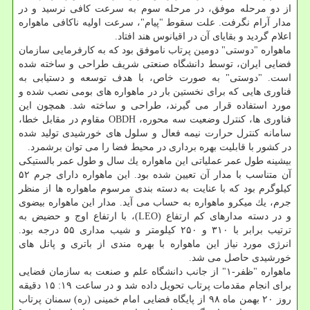
از دو مرحله موفق، در مرحله سوم به سرعت كافی نرسید و در
مدار آرام نگرفت. علت سقوط "پیام"، سرعت اولیه ناكافی ماهواره
اعلام گردید و بقایای آن در اقیانوس هند افتاد.
ماهواره "دوستی" دومین پرتاب ناموفق بود كه به كارفرمایی سازمان
فضایی ایران، توسط دانشگاه صنعتی شریف طراحی و ساخته شده
است. "دوستی" به صورت خاص، با هدف توسعه و دستیابی به
فناوری هایی كه برای نخستین بار در ماهواره های بومی نصب شده و
مورد استفاده قرار می گیرند، طراحی و ساخته شد. همچون این
فناوری ها، كنترل وضعیت سه محوره، OBDH مقاوم در مقابل خطا،
سامانه كنترل حرارت نیمه فعال و سلول های خورشیدی تولید شده
در كشور با قابلیت بهره برداری در محیط فضا را می توان برشمرد.
بیشینه طول عمر عملیاتی این ماهواره یك سال و طول عمر بالستیكی
آن متناسب با مدار آن تعیین شده بود. این ماهواره دارای جرم ۵۲
كیلوگرم بود كه با عنایت به دسته بندی مرسوم ماهواره ها از منظر
جرم، یك میكرو ماهواره به حساب می آید. مدار این ماهواره بیضوی
و در دسته مدارهای كم ارتفاع (LEO)، با ارتفاع اوج و حضیض به
ترتیب برابر با ۳۱۰ و ۲۵۰ كیلومتر و شیب مداری ۵۵ درجه بود.
انرژی مورد نیاز این ماهواره با بهره مندی از باتری و پانل های
خورشیدی حاصل می شد.
ماهواره "ظفر-۱" از جانب دانشگاه علم و صنعت به سازمان فضایی
برای انجام مقدمات پرتاب تحویل داده شد و در ساعت ۱۹: ۱۵ دقیقه
روز ۲۰ بهمن ماه ۹۸ از پایگاه فضایی امام خمینی (ره) سمنان پرتاب