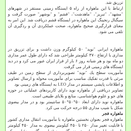
تزریق شد.
ارتباط با این ماهواره از راه ۵ ایستگاه زمینی مستقر در شهرهای
"مشهد"، "تبریز"، "ماهدشت"، "قشم" و "بوشهر" صورت گرفت و
سیگنال رنجینگ این ماهواره در ایستگاه قشم دریافت شد. این امر به
معنای قرارگیری صحیح ماهواره، صحت عملكردی آن و ردگیری آن
تلقی می شود.
ماهواره ایرانی "نوید" ۵۰ كیلوگرم وزن داشت و برای تزریق در
مداری با ارتفاع ۳۷۰ كیلومتر طراحی شد كه دارای طول عمر مداری
دو ماه بود و هر شبانه روز ۶ بار از فراز ایران عبور می كرد و در دید
ایستگاه های زمینی قرار می گرفت.
مأموریت سطح یك "نوید" تصویربرداری از سطح زمین در طیف
مرئی با قدرت تفكیك مناسب برای مأموریت محوله و ارسال تصاویر
و اطلاعات پایشی سیستم در مدار LEO به ایستگاه های زمینی بود
تصاویر دریافتی از ماهواره نوید دارای كاربردهای عملیاتی در حوزه
های جو و علوم هواشناسی، منابع و بلایای طبیعی است.
ماهواره نوید دارای ابعاد ۵۰*۵۰*۵۰ سانتیمتر بود و در مدار بیضوی
شكل با شیب مداری ۵۵ درجه حركت می كرد.
ماهواره فجر
ماهواره فجر بعنوان نخستین ماهواره با مأموریت انتقال مداری كشور
با قابلیت تغییر مدار ۲۵۰ تا ۴۵۰ كیلومتر بیضوی به مدار ۴۵۰ كیلومتر