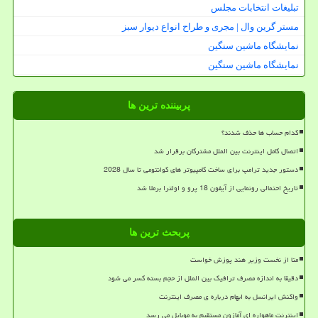
تبلیغات انتخابات مجلس
مستر گرین وال | مجری و طراح انواع دیوار سبز
نمایشگاه ماشین سنگین
نمایشگاه ماشین سنگین
پربیننده ترین ها
کدام حساب ها حذف شدند؟
اتصال کامل اینترنت بین الملل مشترکان برقرار شد
دستور جدید ترامپ برای ساخت کامپیوتر های کوانتومی تا سال 2028
تاریخ احتمالی رونمایی از آیفون 18 پرو و اولترا برملا شد
پربحث ترین ها
متا از نخست وزیر هند پوزش خواست
دقیقا به اندازه مصرف ترافیک بین الملل از حجم بسته کسر می شود
واکنش ایرانسل به ابهام درباره ی مصرف اینترنت
اینترنت ماهواره ای آمازون مستقیم به موبایل می رسد