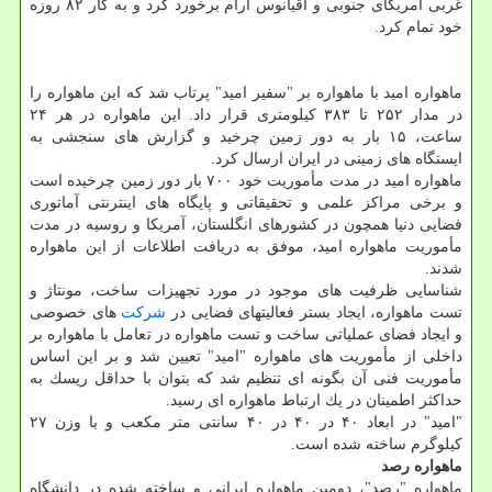
غربی آمریكای جنوبی و اقیانوس آرام برخورد كرد و به كار ۸۲ روزه
خود تمام كرد.
ماهواره امید با ماهواره بر "سفیر امید" پرتاب شد كه این ماهواره را
در مدار ۲۵۲ تا ۳۸۳ كیلومتری قرار داد. این ماهواره در هر ۲۴
ساعت، ۱۵ بار به دور زمین چرخید و گزارش های سنجشی به
ایستگاه های زمینی در ایران ارسال كرد.
ماهواره امید در مدت مأموریت خود ۷۰۰ بار دور زمین چرخیده است
و برخی مراكز علمی و تحقیقاتی و پایگاه های اینترنتی آماتوری
فضایی دنیا همچون در كشورهای انگلستان، آمریكا و روسیه در مدت
مأموریت ماهواره امید، موفق به دریافت اطلاعات از این ماهواره
شدند.
شناسایی ظرفیت های موجود در مورد تجهیزات ساخت، مونتاژ و
تست ماهواره، ایجاد بستر فعالیتهای فضایی در
شركت
های خصوصی
و ایجاد فضای عملیاتی ساخت و تست ماهواره در تعامل با ماهواره بر
داخلی از مأموریت های ماهواره "امید" تعیین شد و بر این اساس
مأموریت فنی آن بگونه ای تنظیم شد كه بتوان با حداقل ریسك به
حداكثر اطمینان در یك ارتباط ماهواره ای رسید.
"امید" در ابعاد ۴۰ در ۴۰ در ۴۰ سانتی متر مكعب و با وزن ۲۷
كیلوگرم ساخته شده است.
ماهواره رصد
ماهواره "رصد"، دومین ماهواره ایرانی و ساخته شده در دانشگاه