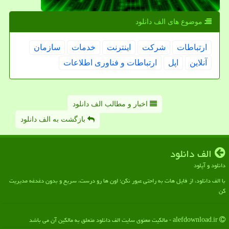
موضوع های الف دانلود
ارتباطات
شركت
اینترنت
خدمات
سازمان
آنلاین
اپل
ارتباطات و فناوری اطلاعات
اخبار و مطالب الف دانلود
بازگشت به الف دانلود
الف دانلود
دانلود و آپلود
با الف دانلود، از فایل هات به راحتی عبور نکن؛ اون ها رو درست، سریع و بدون دغدغه مدیریت
کن
alefdownload.ir - مالکیت معنوی سایت الف دانلود متعلق به مالکین آن می باشد