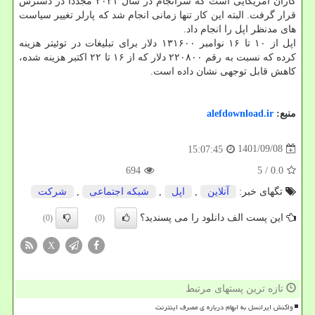
کاران آمریکایی است که سرانجام در سال ۲۰۲۱ مجدداً در دسترس
قرار گرفت. البته این کار تنها زمانی انجام شد که پارلر تغییر سیاست
های مدنظر اپل را انجام داد.
اپل از ۱۰ تا ۱۶ نوامبر ۱۳۱۶۰۰ دلار برای تبلیغات در توئیتر هزینه
کرده که نسبت به رقم ۲۲۰۸۰۰ دلار که از ۱۶ تا ۲۲ اکتبر هزینه شده،
کاهش قابل توجهی نشان داده است.
منبع:
alefdownload.ir
1401/09/08
15:07:45
694
/ 5
0.0
تگهای خبر:
آنلاین
,
اپل
,
شبكه اجتماعی
,
شركت
این پست الف دانلود را می پسندید؟
(0)
(0)
X
تازه ترین پستهای مرتبط
واکنش ایرانسل به ابهام درباره ی مصرف اینترنت