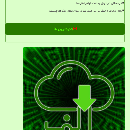
خردسالان در تونل وحشت فیلترشکن ها
پاول دورف و جنگ بر سر اینترنت داستان معمار تلگرام چیست؟
جدیدترین ها