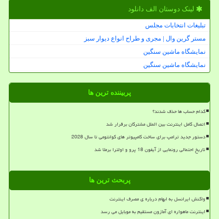
لینک دوستان الف دانلود
تبلیغات انتخابات مجلس
مستر گرین وال | مجری و طراح انواع دیوار سبز
نمایشگاه ماشین سنگین
نمایشگاه ماشین سنگین
پربیننده ترین ها
کدام حساب ها حذف شدند؟
اتصال کامل اینترنت بین الملل مشترکان برقرار شد
دستور جدید ترامپ برای ساخت کامپیوتر های کوانتومی تا سال 2028
تاریخ احتمالی رونمایی از آیفون 18 پرو و اولترا برملا شد
پربحث ترین ها
واکنش ایرانسل به ابهام درباره ی مصرف اینترنت
اینترنت ماهواره ای آمازون مستقیم به موبایل می رسد