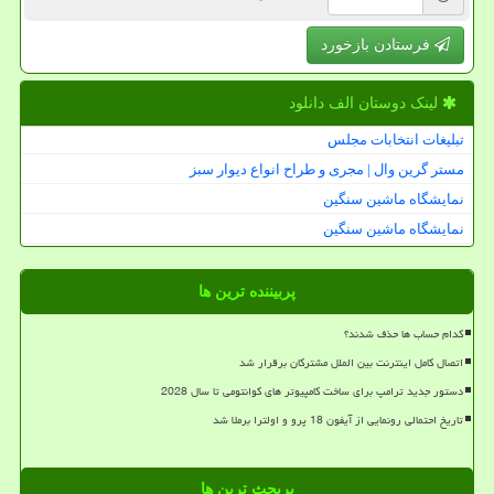
فرستادن بازخورد
لینک دوستان الف دانلود
تبلیغات انتخابات مجلس
مستر گرین وال | مجری و طراح انواع دیوار سبز
نمایشگاه ماشین سنگین
نمایشگاه ماشین سنگین
پربیننده ترین ها
کدام حساب ها حذف شدند؟
اتصال کامل اینترنت بین الملل مشترکان برقرار شد
دستور جدید ترامپ برای ساخت کامپیوتر های کوانتومی تا سال 2028
تاریخ احتمالی رونمایی از آیفون 18 پرو و اولترا برملا شد
پربحث ترین ها