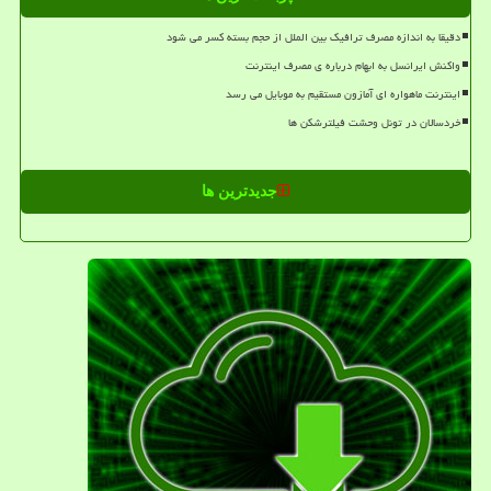
دقیقا به اندازه مصرف ترافیک بین الملل از حجم بسته کسر می شود
واکنش ایرانسل به ابهام درباره ی مصرف اینترنت
اینترنت ماهواره ای آمازون مستقیم به موبایل می رسد
خردسالان در تونل وحشت فیلترشکن ها
جدیدترین ها