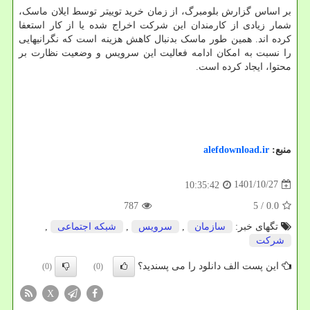
بر اساس گزارش بلومبرگ، از زمان خرید توییتر توسط ایلان ماسک،
شمار زیادی از کارمندان این شرکت اخراج شده یا از کار استعفا
کرده اند. همین طور ماسک بدنبال کاهش هزینه است که نگرانیهایی
را نسبت به امکان ادامه فعالیت این سرویس و وضعیت نظارت بر
محتوا، ایجاد کرده است.
منبع:
alefdownload.ir
1401/10/27
10:35:42
787
/ 5
0.0
تگهای خبر:
سازمان
,
سرویس
,
شبكه اجتماعی
,
شركت
این پست الف دانلود را می پسندید؟
(0)
(0)
X