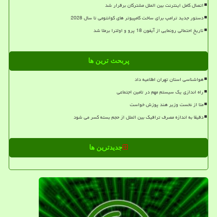
اتصال کامل اینترنت بین الملل مشترکان برقرار شد
دستور جدید ترامپ برای ساخت کامپیوتر های کوانتومی تا سال 2028
تاریخ احتمالی رونمایی از آیفون 18 پرو و اولترا برملا شد
پربحث ترین ها
هواشناسی استان تهران اطلاعیه داد
راه اندازی یک سیستم مهم در تامین اجتماعی
متا از نخست وزیر هند پوزش خواست
دقیقا به اندازه مصرف ترافیک بین الملل از حجم بسته کسر می شود
جدیدترین ها