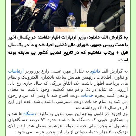
به گزارش الف دانلود، وزیر ارتبازات اظهار داشت: در یکسال اخیر
با همت رییس جمهور، شورای عالی فضایی احیاء شد و ما در یک سال
قبل ۶ پرتاب داشتیم که در تاریخ فضایی کشور بی سابقه بوده
است.
به گزارش الف
دانلود
به نقل از مهر، عیسی زارع پور وزیر
ارتباطات
و فناوری اطلاعات درنهمین همایش سالانه بانکداری الکترونیک و نظام
های پرداخت اظهار داشت: یک اتفاق بزرگی که سال جاری رخ داد،
آرزویی که شاید در یک و دو دهه گذشته، وجود داشت. به معنای
واقعی کلمه پنجره
خدمات
دولت افتتاح شد تا وقتی که مردم رجوع
می کنند به تمام خدمات دولت دسترسی داشته باشند. قدم اول این
کار در سال ۱۴۰۱ برداشته شد.
وی افزود: در قانون بودجه این مورد تبدیل به تکلیف
دستگاه
ها شد و
با همکاری خوبی که دستگاه ها داشتند حدود ۹۳ درصد دستگاههای
مشمول به پنجره ملی خدمات دولت هوشمند متصل شده اند و الان
نزدیک به ۳ هزار خدمات دولتی از راه این پنجره عرضه می شود.