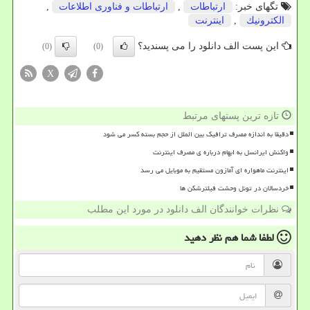
تگهای خبر:
ارتباطات
,
ارتباطات و فناوری اطلاعات
,
الكترونیك
,
اینترنت
این پست الف دانلود را می پسندید؟
(0)
(0)
X
تازه ترین پستهای مرتبط
دقیقا به اندازه مصرف ترافیک بین الملل از حجم بسته کسر می شود
واکنش ایرانسل به ابهام درباره ی مصرف اینترنت
اینترنت ماهواره ای آمازون مستقیم به موبایل می رسد
خردسالان در تونل وحشت فیلترشکن ها
نظرات خوانندگان الف دانلود در مورد این مطلب
لطفا شما هم
نظر دهید