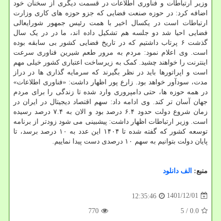
وزیر ارتباطات و فناوری اطلاعات در قسمت دیگری از سخنان خود
اضافه کرد: در حوزه صنعت فضایی که جزو حوزه های کاری وزارت
ارتباطات است در یکسال اخیر با همت رئیس جمهور شورایعالی
فضایی احیا شد دو جلسه هم تشکیل داده اند، ما در در یک سال
گذشت ۶ پرتاب داشتیم که در تاریخ فضایی کشور بی سابقه بوده
است. وی اعلام نمود: مردم به مرور طعم شیرین فناوری سرعت
اینترنت را خواهند چشید. کمک به زیرساخت اعتباری کشور خیلی مهم
است و اپراتورها باید در نظر بگیرند که سرمایه گذاری ها در دراز
مدت، سودآور خواهد بود. زارع پور اظهار داشت: «فناوری اطلاعات»
در همه حوزه ها، حتی دامپروری وارد شده تا زندگی را برای مردم
جهان آسان تر کند. وی ادامه داد: سهم اقتصاد دیجیتال در ایران در
زمان شروع دولت حدود ۶.۴ درصد بود و الان به ۷.۴ درصد رسیده
است. وزیر ارتباطات اظهار داشت: پیشبینی می شود زودتر از برنامه
توسعه کشور که گفته شده تا ۱۴۰۴ این عدد به ۱۰ درصد برسد، تا
پایان دولت بتوانیم به سهم ۱۰ درصدی دست پیدا نماییم.
منبع:
الف دانلود
1401/12/01
12:35:46
770
/ 5
0.0