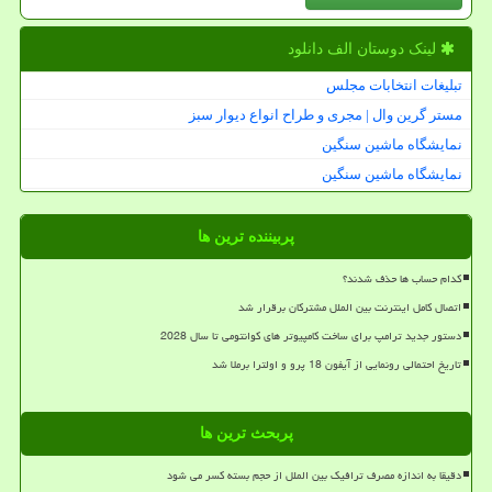
لینک دوستان الف دانلود
تبلیغات انتخابات مجلس
مستر گرین وال | مجری و طراح انواع دیوار سبز
نمایشگاه ماشین سنگین
نمایشگاه ماشین سنگین
پربیننده ترین ها
کدام حساب ها حذف شدند؟
اتصال کامل اینترنت بین الملل مشترکان برقرار شد
دستور جدید ترامپ برای ساخت کامپیوتر های کوانتومی تا سال 2028
تاریخ احتمالی رونمایی از آیفون 18 پرو و اولترا برملا شد
پربحث ترین ها
دقیقا به اندازه مصرف ترافیک بین الملل از حجم بسته کسر می شود