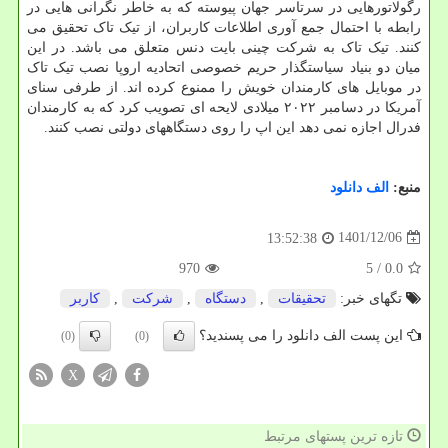
رگولاتورهایی در سرتاسر جهان پیوسته که به خاطر نگرانی هایی در
رابطه با احتمال جمع آوری اطلاعات کاربران، از تیک تاک تحقیق می
کنند. تیک تاک به شرکت چینی بایت دنس متعلق می باشد. در این
میان دو بنیاد سیاستگذار حریم خصوصی اتحادیه اروپا نصب تیک تاک
در موبایل های کارمندان خویش را ممنوع کرده اند. از طرفی سنای
آمریکا در دسامبر ۲۰۲۲ میلادی لایحه ای تصویب کرد که به کارمندان
فدرال اجازه نمی دهد این اپ را روی دستگاههای دولتی نصب کنند.
منبع:
الف دانلود
1401/12/06
13:52:38
970
/ 5
0.0
تگهای خبر:
تحقیقات
,
دستگاه
,
شركت
,
كاربر
این پست الف دانلود را می پسندید؟
(0)
(0)
X
تازه ترین پستهای مرتبط