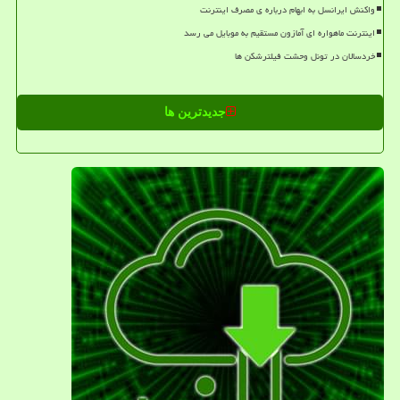
واکنش ایرانسل به ابهام درباره ی مصرف اینترنت
اینترنت ماهواره ای آمازون مستقیم به موبایل می رسد
خردسالان در تونل وحشت فیلترشکن ها
جدیدترین ها