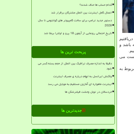
کدام حساب ها حذف شدند؟
اتصال کامل اینترنت بین الملل مشترکان برقرار شد
دستور جدید ترامپ برای ساخت کامپیوتر های کوانتومی تا سال
2028
تاریخ احتمالی رونمایی از آیفون 18 پرو و اولترا برملا شد
ا دریافتیم
 باشد و
م.
پربحث ترین ها
پوست می
دقیقا به اندازه مصرف ترافیک بین الملل از حجم بسته کسر می
شود
ربوط به
واکنش ایرانسل به ابهام درباره ی مصرف اینترنت
اینترنت ماهواره ای آمازون مستقیم به موبایل می رسد
خردسالان در تونل وحشت فیلترشکن ها
جدیدترین ها