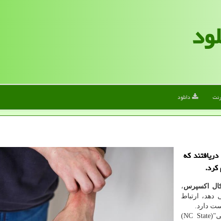
لود
رنت
دانلود
دریافتند كه
كرد.
یكال اكسپرس
،
دهد، ارتباط
ت دارد.
پژوهش جدیدی كه در "دانشگاه ایالتی كارولینای شمالی"(NC State)