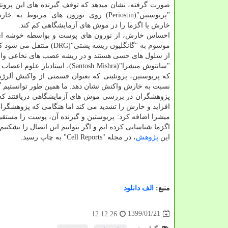
صورت گرفته، نشان میدهد كه توقف گیرنده های این پروت
"پریوستین"(Periostin) روی نورون های مربوط ب
خارش یا اگزما را در موش های آزمایشگاهی كم كند.
احساس خارش، از نورون های پوست و بواسطه خوشه ای 
موسوم به "گانگلیون ریشه پشتی"(DRG)
از سلول های حسی هستند و در ریشه عصب های نخاعی واقع
"سانتوش میشرا"(Santosh Mishra
كه پریوستین، پروتئینی كه بعنوان قسمتی از واكنش آلرژ
نسبت به خارش واكنش نشان دهد. ما همین طور توانستیم گی
پژوهشگران در بررسی موش های آزمایشگاهی دریافتند كه 
افزاید و خارش را تشدید می كند اما هنگامی كه پژوهشگرا
میشرا اضافه كرد: پریوستین و گیرنده آن، پوست را مستقی
اگزما شناسایی كرده ایم و اگر بتوانیم این اتصال را بشكنی
این
پژوهش
، در مجله "Cell Reports" به چاپ رسید.
منبع:
الف دانلود
1399/01/21
12:12:26