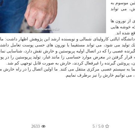
ئین موسوم به
ه خارش، می تواند
از نورون ها
 منتقل می شود كه خوشه هایی
 شده اند.
)، استادیار علوم اعصاب دانشگاه ایالتی كارولینای شمالی و نویسنده ارشد این پژوهش اظهار داشت: م
یك تولید می شود، می تواند مستقیما با نورون های حسی پوست تعامل داشته
رنده عصبی را كه در اتصال اولیه پریوستین و خارش نقش دارد، شناسایی نمایی
قرار گرفتن در معرض موارد حساسی زا مانند غبار، تولید پریوستین را در 
ن، پروتئین گیرنده را غیرفعال كردند، خارش به صورت قابل توجهی كم شد.
ما به سیستم عصبی مركزی منتقل می كنند. ما اولین اتصال را در راه خارش م
م، می توانیم خارش را نیز برطرف نماییم.
2633
/ 5
5.0