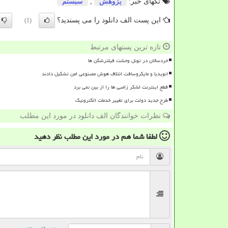
تگهای خبر:
پژوهش
,
سیستم
این پست الف دانلود را می پسندید؟
(1)
تازه ترین پستهای مرتبط
خردسالان در تونل وحشت فیلترشکن ها
انویدیا و مایکروسافت ائتلاف هوش مصنوعی امن تشکیل دادند
قطع اینترنت لشکر زامبی ها را از بین نمی برد
طرح جدید دولت برای تغییر خدمات الکترونیک
نظرات خوانندگان الف دانلود در مورد این مطلب
لطفا شما هم
در مورد این مطلب
نظر دهید