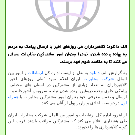
الف دانلود: كلاهبرداران طی روزهای اخیر با ارسال پیامك به مردم
به بهانه برنده شدن، خودرا بعنوان امور مشتركین مخابرات معرفی
می كنند تا به مقاصد شوم خود برسند.
به گزارش الف
دانلود
به نقل از ایسنا، اداره كل
ارتباطات
و امور بین
الملل
شركت
مخابرات
ایران اعلام نمود "طی روزهای اخیر،
كلاهبرداران به تعداد زیادی از مشتركین در استان های مختلف،
پیامكی حاوی وعده دروغین برنده شدن تبلت، سرویس آشپزخانه و...
ارسال و ضمن معرفی خود بعنوان امور مشتركین مخابرات یا
همراه
اول
درخواست اخاذی و واریز پول از آنان می كنند.
از اینرو، اداره كل ارتباطات و امور بین الملل شركت مخابرات ایران
طی هشداری اعلام می كند كه مشتركین مراقب باشند فریب این
گونه كلاهبرداری ها را نخورند.