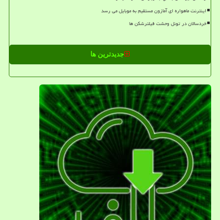
اینترنت ماهواره ای آمازون مستقیم به موبایل می رسد
خردسالان در تونل وحشت فیلترشکن ها
جدیدترین ها