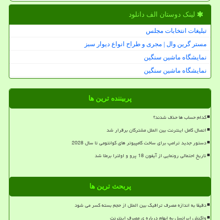
لینک دوستان الف دانلود
تبلیغات انتخابات مجلس
مستر گرین وال | مجری و طراح انواع دیوار سبز
نمایشگاه ماشین سنگین
نمایشگاه ماشین سنگین
پربیننده ترین ها
کدام حساب ها حذف شدند؟
اتصال کامل اینترنت بین الملل مشترکان برقرار شد
دستور جدید ترامپ برای ساخت کامپیوتر های کوانتومی تا سال 2028
تاریخ احتمالی رونمایی از آیفون 18 پرو و اولترا برملا شد
پربحث ترین ها
دقیقا به اندازه مصرف ترافیک بین الملل از حجم بسته کسر می شود
واکنش ایرانسل به ابهام درباره ی مصرف اینترنت