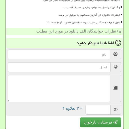
دقیقا به اندازه مصرف ترافیک بین الملل از حجم بسته کسر می شود
واکنش ایرانسل به ابهام درباره ی مصرف اینترنت
اینترنت ماهواره ای آمازون مستقیم به موبایل می رسد
پاول دورف و جنگ بر سر اینترنت داستان معمار تلگرام چیست؟
نظرات خوانندگان الف دانلود در مورد این مطلب
لطفا شما هم
نظر دهید
= ۳ بعلاوه ۴
فرستادن بازخورد