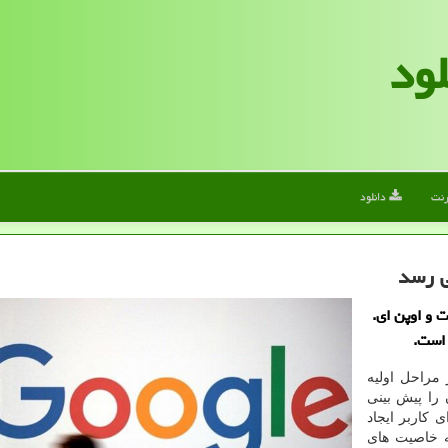
لود
رنت
دانلود
ی رسد
 و اوپن ای.
است.
مراحل اولیه
را پیش بینی
کاربر ایجاد
ه خاصیت های