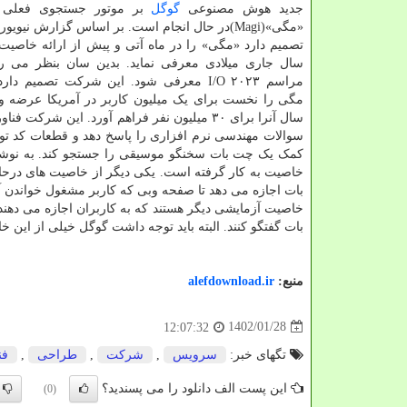
جدید هوش مصنوعی
گوگل
بر موتور جستجوی فعلی 
«مگی»(Magi)در حال انجام است. بر اساس گزارش نیوی
تصمیم دارد «مگی» را در ماه آتی و پیش از ارائه خاصیت ج
سال جاری میلادی معرفی نماید. بدین سان بنظر می ر
مراسم I/O ۲۰۲۳ معرفی شود. این شرکت تصمیم 
مگی را نخست برای یک میلیون کاربر در آمریکا عرضه و
سال آنرا برای ۳۰ میلیون نفر فراهم آورد. 
سوالات مهندسی نرم افزاری را پاسخ دهد و قطعات کد تولی
خاصیت آزمایشی دیگر هستند که به کاربران اجازه می دهند ت
بات گفتگو کنند. البته باید توجه داشت گوگل خیلی از این خا
منبع:
alefdownload.ir
1402/01/28
12:07:32
تگهای خبر:
سرویس
,
شركت
,
طراحی
,
فن
این پست الف دانلود را می پسندید؟
(0)