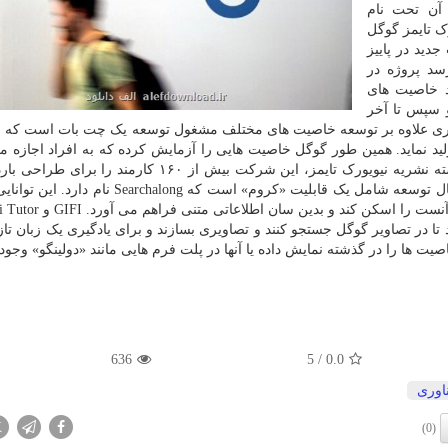
آن تحت نام
ورک تایمز گوگل
دید در پاییز
سد پروژه در
دارد خاصیت های
 سپس تا آخر
این شرکت فناوری علاوه بر توسعه خاصیت های مختلف مشغول توسعه یک چت بات است که 
د نماید. همین طور گوگل خاصیت هایی را آزمایش کرده که به افراد اجازه می
کمک یک چت بات سخنگو موسیقی را جستجو کند. به نوشته نشریه نیویورک تایمز، این شرکت بیش از ۱۶۰ کارم
خاصیت به کار گرفته است. یکی دیگر از خاصیت های درحال توسعه شامل یک قابلیت «کروم» است که ng
ا در تصاویر گوگل جستجو کنند و تصاویری بسازند و برای یادگیری یک زبان تاز
صیت ها را در گذشته نمایش داده یا آنها در پلت فرم هایی مانند «دولینگو» وجود 
636
/ 5
0.0
اوری
X
(0)