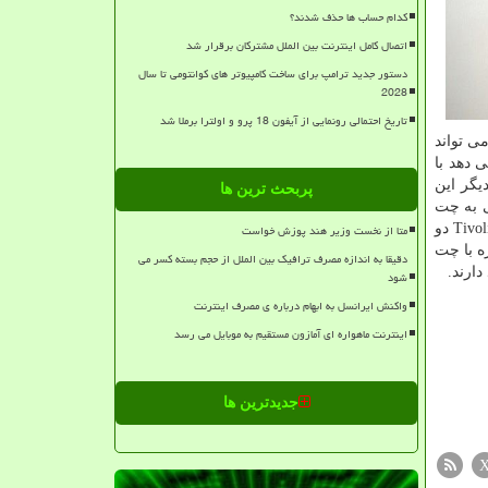
کدام حساب ها حذف شدند؟
اتصال کامل اینترنت بین الملل مشترکان برقرار شد
دستور جدید ترامپ برای ساخت کامپیوتر های کوانتومی تا سال
2028
تاریخ احتمالی رونمایی از آیفون 18 پرو و اولترا برملا شد
می تواند
 دهد با
ند را برای طراحی باردیگر این
پربحث ترین ها
Searchalo نام دارد. این توانایی به چت
بات اجازه می دهد تا صفحه وبی که کاربر مشغول خواندن آنست را اسکن کند و بدین سان اطلاعاتی متنی فراهم می آورد. GIFI و Tivoli Tutor دو
متا از نخست وزیر هند پوزش خواست
ه با چت
دقیقا به اندازه مصرف ترافیک بین الملل از حجم بسته کسر می
دارند.
شود
واکنش ایرانسل به ابهام درباره ی مصرف اینترنت
اینترنت ماهواره ای آمازون مستقیم به موبایل می رسد
جدیدترین ها