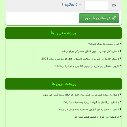
= ۵ بعلاوه ۱
فرستادن بازخورد
پربیننده ترین ها
کدام حساب ها حذف شدند؟
اتصال کامل اینترنت بین الملل مشترکان برقرار شد
دستور جدید ترامپ برای ساخت کامپیوتر های کوانتومی تا سال 2028
تاریخ احتمالی رونمایی از آیفون 18 پرو و اولترا برملا شد
پربحث ترین ها
دقیقا به اندازه مصرف ترافیک بین الملل از حجم بسته کسر می شود
واکنش ایرانسل به ابهام درباره ی مصرف اینترنت
اینترنت ماهواره ای آمازون مستقیم به موبایل می رسد
خردسالان در تونل وحشت فیلترشکن ها