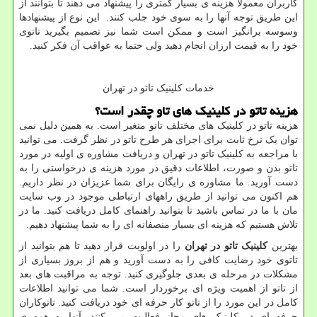
کاربران معمولا هزینه ی بسیار کمتری را پیشنهاد می دهند تا بتوانند از
این طریق توجه آنها را به سوی خود جلب کنند. این نوع از پیشنهاد‌‌ها
وسوسه برانگیز است و ممکن است شما نیز تصمیم بگیرید تاتوی
خود را به قیمت ارزان انجام دهید ولی حتما به عواقب آن فکر کنید.
خدمات کلینیک تاتو در تهران
هزینه تاتو در کلینیک های تاو چقدر است؟
هزینه تاتو در کلینیک های مختلف تاتو متغیر است. به همین دلیل نمی
توان یک نرخ ثابت برای اجرای هر طرح تاتو در نظر گرفت. می توانید
با مراجعه به کلینیک تاتو در تهران و دریافت مشاوره ی اولیه در مورد
تاتو بدن و صورت، اطلاعات دقیق در مورد هزینه ی درخواستی را به
دست آورید. ما مشاوره ی رایگان برای شما عزیزان در نظر داریم.
هم اکنون می توانید از طریق راههای ارتباطی موجود در وب سایت
مان با ما در تماس باشید تا بتوانید راهنمای کامل دریافت کنید. ما در
تلاش هستیم که هزینه ای بسیار منصفانه ای را به شما پیشنهاد دهیم.
بهترین
کلینیک تاتو در تهران
را در اولویت قرار دهید تا هم بتوانید از
تاتوی خود رضایت کافی را به دست آورید و هم از بروز بسیاری از
مشکلات در مرحله ی بعدی جلوگیری کنید. توجه به مراقبت های بعد
از تاتو از اهمیت ویژه ای برخوردار است. شما می توانید اطلاعات
کامل در این مورد را از تاتو کار حرفه ای خود دریافت کنید. تاتوکاران
حرفه ای در کلینیک های مجاز فعالیت می کنند. آنها به همه ی