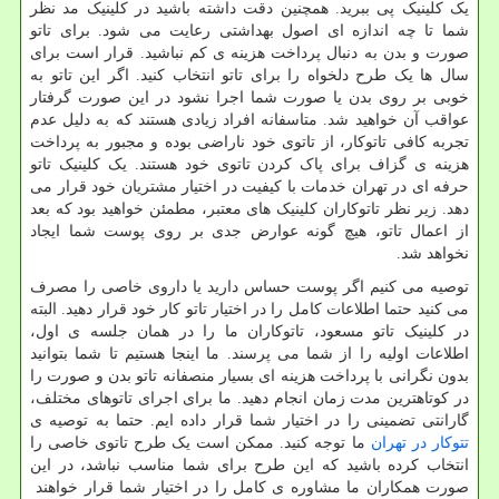
یک کلینیک پی ببرید. همچنین دقت داشته باشید در کلینیک مد نظر
شما تا چه اندازه ای اصول بهداشتی رعایت می شود. برای تاتو
صورت و بدن به دنبال پرداخت هزینه ی کم نباشید. قرار است برای
سال ها یک طرح دلخواه را برای تاتو انتخاب کنید. اگر این تاتو به
خوبی بر روی بدن یا صورت شما اجرا نشود در این صورت گرفتار
عواقب آن خواهید شد. متاسفانه افراد زیادی هستند که به دلیل عدم
تجربه کافی تاتوکار، از تاتوی خود ناراضی بوده و مجبور به پرداخت
هزینه ی گزاف برای پاک کردن تاتوی خود هستند. یک کلینیک تاتو
حرفه ای در تهران خدمات با کیفیت در اختیار مشتریان خود قرار می
دهد. زیر نظر تاتوکاران کلینیک های معتبر، مطمئن خواهید بود که بعد
از اعمال تاتو، هیچ گونه عوارض جدی بر روی پوست شما ایجاد
نخواهد شد.
توصیه می کنیم اگر پوست حساس دارید یا داروی خاصی را مصرف
می کنید حتما اطلاعات کامل را در اختیار تاتو کار خود قرار دهید. البته
در کلینیک تاتو مسعود، تاتوکاران ما را در همان جلسه ی اول،
اطلاعات اولیه را از شما می پرسند. ما اینجا هستیم تا شما بتوانید
بدون نگرانی با پرداخت هزینه ای بسیار منصفانه تاتو بدن و صورت را
در کوتاهترین مدت زمان انجام دهید. ما برای اجرای تاتوهای مختلف،
گارانتی تضمینی را در اختیار شما قرار داده ایم. حتما به توصیه ی
تتوکار در تهران
ما توجه کنید. ممکن است یک طرح تاتوی خاصی را
انتخاب کرده باشید که این طرح برای شما مناسب نباشد، در این
صورت همکاران ما مشاوره ی کامل را در اختیار شما قرار خواهند