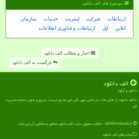
موضوع های الف دانلود
ارتباطات
شركت
اینترنت
خدمات
سازمان
آنلاین
اپل
ارتباطات و فناوری اطلاعات
اخبار و مطالب الف دانلود
بازگشت به الف دانلود
الف دانلود
دانلود و آپلود
با الف دانلود، از فایل هات به راحتی عبور نکن؛ اون ها رو درست، سریع و بدون دغدغه مدیریت
کن
alefdownload.ir - مالکیت معنوی سایت الف دانلود متعلق به مالکین آن می باشد
میانبرهای الف دانلود