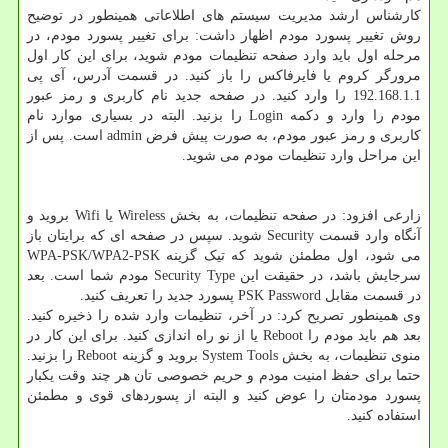
کارشناس ارشد مدیریت سیستم های اطلاعاتی همینطور در توضیح
روش تغییر پسورد مودم اظهار داشت: برای تغییر پسورد مودم، در
مرحله اول باید وارد صفحه تنظیمات مودم شوید، برای این کار اول
مرورگر کروم یا فایرفاکس را باز کنید. در قسمت آدرس، آی پی
192.168.1.1 را وارد کنید. در صفحه جدید نام کاربری و رمز عبور
مودم را وارد و دکمه Login را بزنید. البته در بسیاری موارد نام
کاربری و رمز عبور مودم، به صورت پیش فرض admin است. پس از
این مراحل وارد تنظیمات مودم می شوید.
زارعی افزود: در صفحه تنظیمات، به بخش Wireless یا Wifi بروید و
آنگاه وارد قسمت Security شوید. سپس در صفحه ای که برایتان باز
می شود، اول مطمئن شوید که تیک گزینه WPA-PSK/WPA2-PSK
سرجایش باشد، در حقیقت این Security Type مودم شما است. بعد
در قسمت مقابل PSK Password پسورد جدید را تعریف کنید.
وی همینطور تصریح کرد: در آخر، تنظیمات وارد شده را ذخیره کنید.
بعد هم باید مودم را Reboot یا از نو راه اندازی کنید. برای این کار در
منوی تنظیمات، به بخش System Tools بروید و گزینه Reboot را بزنید.
حتما برای حفظ امنیت مودم و حریم خصوصی تان هر چند وقت یکبار
پسورد مودمتان را عوض کنید و البته از پسوردهای قوی و مطمئن
استفاده کنید.