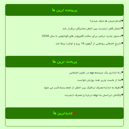
پربیننده ترین ها
کدام حساب ها حذف شدند؟
اتصال کامل اینترنت بین الملل مشترکان برقرار شد
دستور جدید ترامپ برای ساخت کامپیوتر های کوانتومی تا سال 2028
تاریخ احتمالی رونمایی از آیفون 18 پرو و اولترا برملا شد
پربحث ترین ها
راه اندازی یک سیستم مهم در تامین اجتماعی
متا از نخست وزیر هند پوزش خواست
دقیقا به اندازه مصرف ترافیک بین الملل از حجم بسته کسر می شود
واکنش ایرانسل به ابهام درباره ی مصرف اینترنت
جدیدترین ها