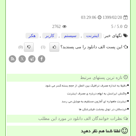
1399/02/20
03:29:06
2762
/ 5
5.0
تگهای خبر:
اینترنت
,
سیستم
,
كاربر
,
هكر
این پست الف دانلود را می پسندید؟
(0)
(1)
X
تازه ترین پستهای مرتبط
دقیقا به اندازه مصرف ترافیک بین الملل از حجم بسته کسر می شود
واکنش ایرانسل به ابهام درباره ی مصرف اینترنت
اینترنت ماهواره ای آمازون مستقیم به موبایل می رسد
خردسالان در تونل وحشت فیلترشکن ها
نظرات خوانندگان الف دانلود در مورد این مطلب
لطفا شما هم
نظر دهید