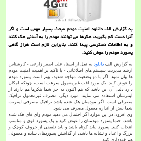
به گزارش الف دانلود امنیت مودم مبحث بسیار مهمی است و اگر
آنرا دست كم بگیرید، هكرها می توانند مودم را به آسانی هك كنند
و به اطلاعات دسترسی پیدا كنند. بنابراین لازم است هراز گاهی
پسورد مودم را عوض كنید.
به گزارش الف
دانلود
به نقل از ایسنا، علی اصغر زارعی - کارشناس
ارشد مدیریت سیستم های اطلاعاتی - با تاکید بر اهمیت امنیت مودم
ها بیان نمود: اگر با دو وضعیت مواجه شدید، بهتر است پسورد مودم
را عوض کنید. یک مورد افت غیرمعمول سرعت است، چونکه امکان
دارد دلیل آن این باشد که هم اکنون به جز شما هکرها هم دارند از
اینترنتتان استفاده می نمایند. مورد دیگر، مصرف غیرمعمول ترافیک
مصرفی است. اگر مودمتان هک شده باشد ترافیک مصرفی اینترنت
شما بیش از اندازه معمول مصرف می شود.
وی افزود: در این موارد اگر احتمال می دهید مودم وای فای هک شده
باشد، حتما پسورد مودمتان را عوض کنید و یک پسورد قوی و مناسب
انتخاب کنید. پسورد نباید کوتاه باشد و باید تلفیقی از حروف کوچک و
بزرگ و اعداد و نشانه ها باشد، از گذاشتن پسوردهای ساده و معمولی
هم خودداری کنید.