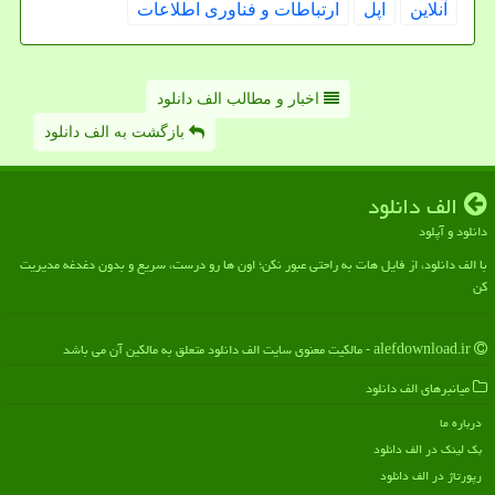
آنلاین
اپل
ارتباطات و فناوری اطلاعات
اخبار و مطالب الف دانلود
بازگشت به الف دانلود
الف دانلود
دانلود و آپلود
با الف دانلود، از فایل هات به راحتی عبور نکن؛ اون ها رو درست، سریع و بدون دغدغه مدیریت
کن
alefdownload.ir - مالکیت معنوی سایت الف دانلود متعلق به مالکین آن می باشد
میانبرهای الف دانلود
درباره ما
بک لینک در الف دانلود
رپورتاژ در الف دانلود