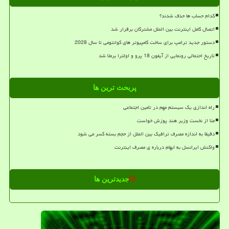
کدام حساب ها حذف شدند؟
اتصال کامل اینترنت بین الملل مشترکان برقرار شد
دستور جدید ترامپ برای ساخت کامپیوتر های کوانتومی تا سال 2028
تاریخ احتمالی رونمایی از آیفون 18 پرو و اولترا برملا شد
پربحث ترین ها
راه اندازی یک سیستم مهم در تامین اجتماعی
متا از نخست وزیر هند پوزش خواست
دقیقا به اندازه مصرف ترافیک بین الملل از حجم بسته کسر می شود
واکنش ایرانسل به ابهام درباره ی مصرف اینترنت
جدیدترین ها