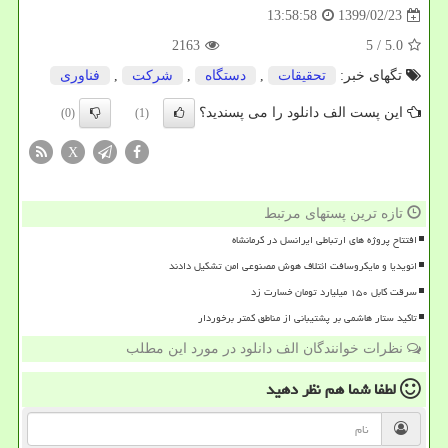
1399/02/23
13:58:58
2163
/ 5
5.0
تگهای خبر:
تحقیقات
,
دستگاه
,
شركت
,
فناوری
این پست الف دانلود را می پسندید؟
(0)
(1)
X
تازه ترین پستهای مرتبط
افتتاح پروژه های ارتباطی ایرانسل در کرمانشاه
انویدیا و مایکروسافت ائتلاف هوش مصنوعی امن تشکیل دادند
سرقت کابل ۱۵۰ میلیارد تومان خسارت زد
تاکید ستار هاشمی بر پشتیبانی از مناطق کمتر برخوردار
نظرات خوانندگان الف دانلود در مورد این مطلب
لطفا شما هم
نظر دهید