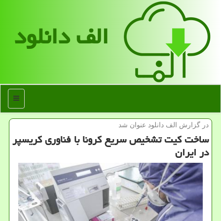
الف دانلود
منو
در گزارش الف دانلود عنوان شد
ساخت كیت تشخیص سریع كرونا با فناوری كریسپر
در ایران