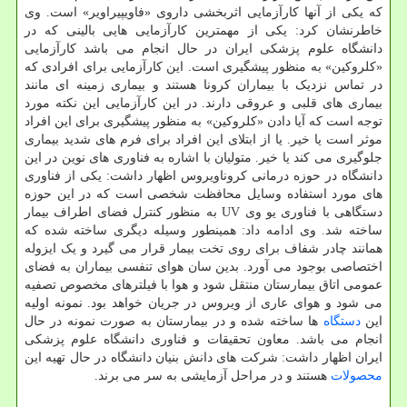
که یکی از آنها کارآزمایی اثربخشی داروی «فاویپیراویر» است. وی
خاطرنشان کرد: یکی از مهمترین کارآزمایی هایی بالینی که در
دانشگاه علوم پزشکی ایران در حال انجام می باشد کارآزمایی
«کلروکین» به منظور پیشگیری است. این کارآزمایی برای افرادی که
در تماس نزدیک با بیماران کرونا هستند و بیماری زمینه ای مانند
بیماری های قلبی و عروقی دارند. در این کارآزمایی این نکته مورد
توجه است که آیا دادن «کلروکین» به منظور پیشگیری برای این افراد
موثر است یا خیر. یا از ابتلای این افراد برای فرم های شدید بیماری
جلوگیری می کند یا خیر. متولیان با اشاره به فناوری های نوین در این
دانشگاه در حوزه درمانی کروناویروس اظهار داشت: یکی از فناوری
های مورد استفاده وسایل محافظت شخصی است که در این حوزه
دستگاهی با فناوری یو وی UV به منظور کنترل فضای اطراف بیمار
ساخته شد. وی ادامه داد: همینطور وسیله دیگری ساخته شده که
همانند چادر شفاف برای روی تخت بیمار قرار می گیرد و یک ایزوله
اختصاصی بوجود می آورد. بدین سان هوای تنفسی بیماران به فضای
عمومی اتاق بیمارستان منتقل شود و هوا با فیلترهای مخصوص تصفیه
می شود و هوای عاری از ویروس در جریان خواهد بود. نمونه اولیه
این
دستگاه
ها ساخته شده و در بیمارستان به صورت نمونه در حال
انجام می باشد. معاون تحقیقات و فناوری دانشگاه علوم پزشکی
ایران اظهار داشت: شرکت های دانش بنیان دانشگاه در حال تهیه این
محصولات
هستند و در مراحل آزمایشی به سر می برند.