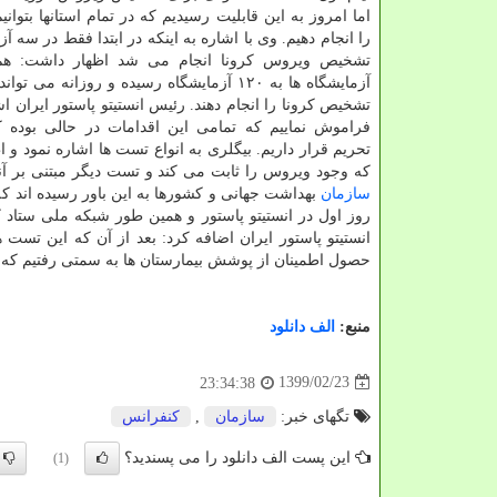
اما امروز به این قابلیت رسیدیم که در تمام استانها بتوا
را انجام دهیم. وی با اشاره به اینکه در ابتدا فقط در سه 
تشخیص ویروس کرونا انجام می شد اظهار داشت: هم ا
تشخیص کرونا را انجام دهند. رئیس انستیتو پاستور ایران اشا
فراموش نماییم که تمامی این اقدامات در حالی بوده 
تحریم قرار داریم. بیگلری به انواع تست ها اشاره نمود
که وجود ویروس را ثابت می کند و تست دیگر مبتنی بر آ
سازمان
بهداشت جهانی و کشورها به این باور رسیده اند 
روز اول در انستیتو پاستور و همین طور شبکه ملی ستا
انستیتو پاستور ایران اضافه کرد: بعد از آن که این تست
حصول اطمینان از پوشش بیمارستان ها به سمتی رفتیم که تس
منبع:
الف دانلود
1399/02/23
23:34:38
تگهای خبر:
سازمان
,
كنفرانس
این پست الف دانلود را می پسندید؟
(1)