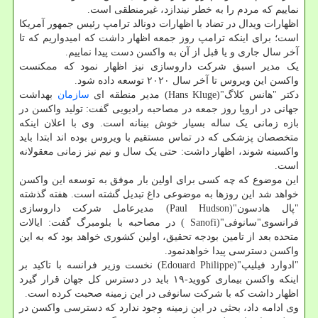
نماییم که مردم را به خطر نیندازد، غیرمنطقی است.
اظهارات ویدال در تضاد با اظهارات دونالد ترامپ رئیس جمهور آمریکا
است؛ برای اینکه ترامپ روز جمعه اظهار داشت که امیدواریم که تا
آخر سال جاری و یا قبل از آن به واکسن دست پیدا نماییم.
یک مدیر اسبق شرکت داروسازی نیز اظهار نمود که ممکنست
واکسن این ویروس تا آخر سال ۲۰۲۰ توسعه داده شود.
دکتر "هانس کلاگ"(Hans Kluge) مدیر منطقه ای
سازمان
بهداشت
جهانی در اروپا روز جمعه در مصاحبه رادیویی گفت: تولید واکسن در
بازه زمانی یک ساله بسیار خوش بینانه است. وی با اعلان اینکه
متخصصان پزشکی که در تماس مستقیم با ویروس بوده اند ابتدا باید
واکسینه شوند، اظهار داشت: حتی یک سال و نیم نیز زمانی معقولانه
است.
این موضوع که چه کسی برای اولین بار موفق به توسعه این واکسن
خواهد شد این روزها به موضوعی داغ تبدیل گشته است. هفته گذشته
"پال هادسون"(Paul Hudson) مدیرعامل شرکت داروسازی
فرانسوی"سانوفی"(Sanofi ) در مصاحبه با بلومبرگ گفت: ایالات
متحده بعد از تامین بودجه تحقیق، اولین کشوری خواهد بود که به این
واکسن دسترسی پیدا خواهدنمود.
"ادوارد فیلیپ"(Edouard Philippe) نخست وزیر فرانسه با تاکید بر
اینکه واکسن بیماری کووید-۱۹ باید در دسترس کل جهان قرار گیرد
اظهار داشت که با شرکت سانوفی در این زمینه صحبت کرده است.
وی ادامه داد، بحثی در این زمینه وجود ندارد که دسترسی واکسن در