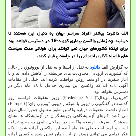
الف دانلود: بیشتر افراد سراسر جهان به دنبال این هستند تا
دریابند چه زمانی واكسن بیماری كووید-19 در دسترس خواهد بود
برای اینكه كشورهای جهان نمی توانند برای طولانی مدت سیاست
های فاصله گذاری اجتماعی را در جامعه برقرار كنند.
به گزارش الف
دانلود
به نقل از ایسنا و به نقل از یورونیوز،
در حالی
که کشورهای اروپایی محدودیت های قرنطینه را کاهش داده اند و با
آغاز سفرها در اواسط ژوئن موافقت کرده اند، خیلی از مقامات
آگهی داده اند که واکسن این بیماری حداقل تا ۱۸ ماه دیگر در
دسترس نخواهد بود.
"فریدریک ویدال"(Frédérique Vidal) وزیر تحقیقات فرانسه روز
گذشته در گفتگویی رادیویی با شبکه رادیویی "یوروپ وان"(Europe ۱)
اظهار داشت: تحقیقات درباره واکسن بطور معمول چندین سال طول
می کشد. کارهای آزمایشگاهی پژوهشگران در آزمایشگاه ها نشان
میدهد که سرعت توسعه واکسن در مراحل بالینی رو به پیشرفت
است و امید است طی ۱۸ ماه آینده این واکسن آماده شود. اینکه
فکر نماییم می توانیم زودتر از این زمان تعیین شده واکسنی آماده