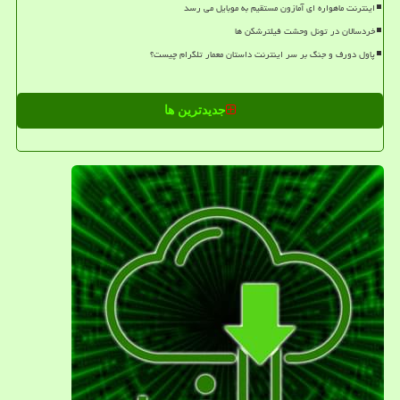
اینترنت ماهواره ای آمازون مستقیم به موبایل می رسد
خردسالان در تونل وحشت فیلترشکن ها
پاول دورف و جنگ بر سر اینترنت داستان معمار تلگرام چیست؟
جدیدترین ها