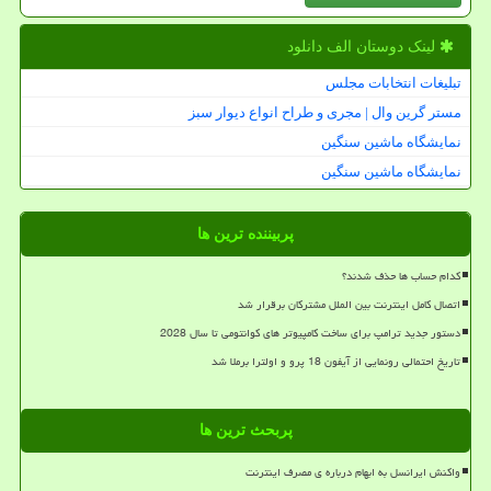
لینک دوستان الف دانلود
تبلیغات انتخابات مجلس
مستر گرین وال | مجری و طراح انواع دیوار سبز
نمایشگاه ماشین سنگین
نمایشگاه ماشین سنگین
پربیننده ترین ها
کدام حساب ها حذف شدند؟
اتصال کامل اینترنت بین الملل مشترکان برقرار شد
دستور جدید ترامپ برای ساخت کامپیوتر های کوانتومی تا سال 2028
تاریخ احتمالی رونمایی از آیفون 18 پرو و اولترا برملا شد
پربحث ترین ها
واکنش ایرانسل به ابهام درباره ی مصرف اینترنت