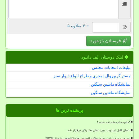
= ۳ بعلاوه ۵
فرستادن بازخورد
لینک دوستان الف دانلود
تبلیغات انتخابات مجلس
مستر گرین وال | مجری و طراح انواع دیوار سبز
نمایشگاه ماشین سنگین
نمایشگاه ماشین سنگین
پربیننده ترین ها
کدام حساب ها حذف شدند؟
اتصال کامل اینترنت بین الملل مشترکان برقرار شد
دستور جدید ترامپ برای ساخت کامپیوتر های کوانتومی تا سال 2028