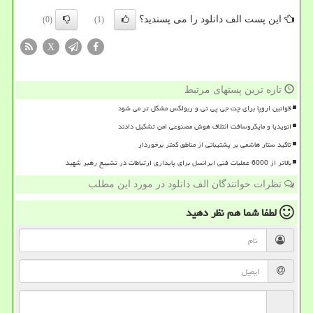
این پست الف دانلود را می پسندید؟
(0)
(1)
X
تازه ترین پستهای مرتبط
قوانین اروپا برای چت جی پی تی و ربولکس مشکل تر می شود
انویدیا و مایکروسافت ائتلاف هوش مصنوعی امن تشکیل دادند
تاکید ستار هاشمی بر پشتیبانی از مناطق کمتر برخوردار
بالاتر از 6000 عملیات فنی ایرانسل برای پایداری ارتباطات در تشییع رهبر شهید
نظرات خوانندگان الف دانلود در مورد این مطلب
لطفا شما هم
نظر دهید