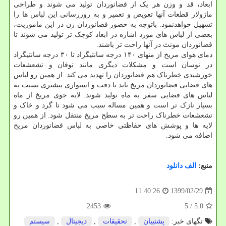
ابعاد، قد و وزن هر یک از فضانوردان تولید می شوند و طراحی
ماژولار قطعات آنها تعویض و تعمیر و به روزرسانی این لباس ها را
تسهیل خواهدنمود. باتوجه به حضور فضانوردان زن در این ماموریت،
بعضی از لباس های مورد اشاره در ابعاد کوچک تر تولید می شوند تا
فضانوردان مونث در آنها راحت تر باشند.
دمای هوای مریخ از منهای ۱۴۰ درجه سانتیگراد تا ۳۰ درجه سانتیگراد
در نوسان است و مشکلات دیگری مانند توفان و تشعشعات
خورشیدی خطرناک هم فضانوردان را تهدید می کند. از همین رو لباس
های فضایی فضانوردان مریخ باید با دقت و استواری بیشتری نسبت به
لباس های فضایی سفر به ماه تولید شوند. لایه جوی مریخ از ماه
بسیار نازک تر است و همین مساله سبب می شود تا گرد و خاک و
تشعشعات خطرناک راحت تر به سطح مریخ منتقل شود. از همین رو
لایه ها و پوشش های حفاظتی خاصی به لباس فضانوردان مریخ
اضافه می شود.
منبع:
الف دانلود
1399/02/29
11:40:26
2453
/ 5
5.0
تگهای خبر:
پشتیبان
,
تحقیقات
,
دیجیتال
,
سیستم