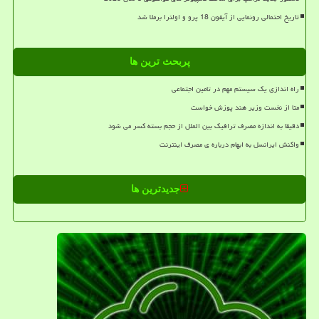
تاریخ احتمالی رونمایی از آیفون 18 پرو و اولترا برملا شد
پربحث ترین ها
راه اندازی یک سیستم مهم در تامین اجتماعی
متا از نخست وزیر هند پوزش خواست
دقیقا به اندازه مصرف ترافیک بین الملل از حجم بسته کسر می شود
واکنش ایرانسل به ابهام درباره ی مصرف اینترنت
جدیدترین ها