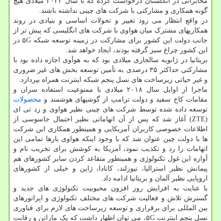
مخابراتی در انگلستان درخواست کرده که تا سال ۲۰۲۳ میلادی هیچ
گونه همکاری و مشارکتی با شرکت های چینی نداشته باشند.
در واقع انتظار می رود تغییر و تحولات اساسی و بنیادی در روند
همکاریهای مشترک میان هواوی با شرکت های انگلیسی که پیش تر از
جانب دولت این کشور برای مشارکت در زمینه توسعه شبکه ۵G در
این کشور چراغ سبز گرفته بودند، ایجاد خواهد شد.
بریتانیا در ژانویه سالجاری میلادی بود که به هوآوی اجازه داده بود با
مشارکتی حداکثر ۳۵ درصدی به تأمین توسعه بخش های غیر ضروری
و غیر حیاتی زیرساخت های نسل پنجم شبکه اینترنت همراه بپردازد.
ماجرا از اوایل سال ۲۰۱۸ میلادی با ممنوعیت استفاده سران و
مقامات کاخ سفید و دولت ترامپ از گوشیهای هوشمند و
محصولات
توسعه داده شده توسط شرکت های چینی نظیر هواوی و زد تی ای
(ZTE) آغاز شد که پس از آن اتهاماتی نظیر احتمال جاسوسی از
اطلاعات خصوصی کاربران آمریکایی و همینطور همکاری این شرکت
ها با دولت چین عنوان شد که با وجود اینکه هواوی بارها تمامی این
اتهامات را رد و تکذیب نمود، آمریکا به کوشش برای تخریب نام و
آوازه این غول تکنولوژی و همینطور متقاعد کردن سایر کشورهای هم
پیمانش نظیر استرالیا، نیوزلند، کانادا، ژاپن و خیلی از کشورهای
اروپایی نظیر آلمان و بریتانیا ادامه داد.
با عنایت به افزایش روز افزون محبوبیت تکنولوژی های جدید و
گسترش تلاش و فعالیت شرکت های مختلف تکنولوژی و اپراتورهای
بین المللی برای برقراری و توسعه زیرساخت های لازم برای فناوری
نسل پنجم اینترنت ۵G، می توان اظهار داشت که یک ماراتن و رقابت