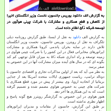
به گزارش الف دانلود بوریس جانسون، نخست وزیر انگلستان اخیرا
از كاهش و قطع همكاری و مشاركت با شركت چینی هوآوی در
توسعه شبكه ۵G اطلاع داده است.
به گزارش الف
دانلود
به نقل از ایسنا، طبق گزارش روزنامه دیلی
تلگراف به نقل از رویترز، بوریس جانسون، نخست وزیر انگلستان
تلاش دارند در سایه بحران پاندمی کرونا همکاری و مشارکت
اپراتورهای مخابراتی فعال در این کشور را با شرکت چینی هوآوی در
زمینه توسعه و راه اندازی شبکه ۵G به میزان قابل توجهی کم کند
بگونه ای که در سال های آینده میزان مشارکت آنها در این خصوص به
صفر برسد.
به نظر می آید که بعد از اولین مذاکرات تجاری و اقتصادی جانسون با
دونالد ترامپ، ریاست جمهوری ایالات متحده آمریکا بعد از جدایی
بریتانیا از اتحادیه اروپا، وی بیشتر از پیش در مورد قطع همکاری با
شرکت های چینی به خصوص هواوی مصمم شده و تصمیم گرفته
است که به این همکاری ها آخر دهد.
هنوز هواوی در این خصوص به گزارشگر رویترز هیچ گونه پاسخ و
اظهار نظری نداشته است.
بر طبق این گزارش، جانسون از مقامات و مدیران اپراتورهای