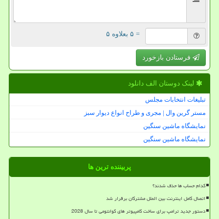
= ۵ بعلاوه ۵
فرستادن بازخورد
لینک دوستان الف دانلود
تبلیغات انتخابات مجلس
مستر گرین وال | مجری و طراح انواع دیوار سبز
نمایشگاه ماشین سنگین
نمایشگاه ماشین سنگین
پربیننده ترین ها
کدام حساب ها حذف شدند؟
اتصال کامل اینترنت بین الملل مشترکان برقرار شد
دستور جدید ترامپ برای ساخت کامپیوتر های کوانتومی تا سال 2028