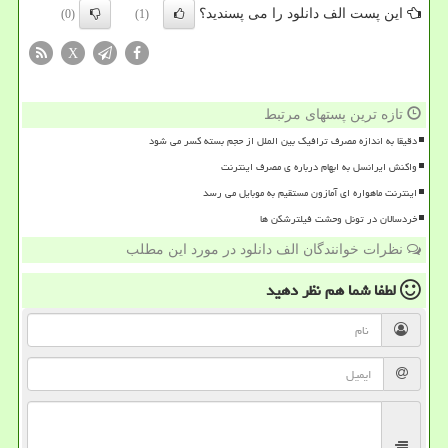
این پست الف دانلود را می پسندید؟
(0)
(1)
X
تازه ترین پستهای مرتبط
دقیقا به اندازه مصرف ترافیک بین الملل از حجم بسته کسر می شود
واکنش ایرانسل به ابهام درباره ی مصرف اینترنت
اینترنت ماهواره ای آمازون مستقیم به موبایل می رسد
خردسالان در تونل وحشت فیلترشکن ها
نظرات خوانندگان الف دانلود در مورد این مطلب
لطفا شما هم
نظر دهید