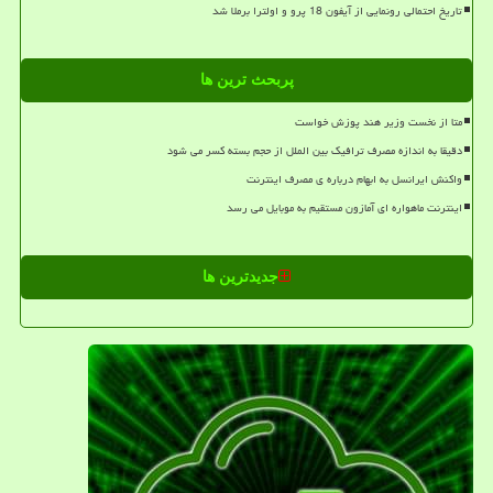
تاریخ احتمالی رونمایی از آیفون 18 پرو و اولترا برملا شد
پربحث ترین ها
متا از نخست وزیر هند پوزش خواست
دقیقا به اندازه مصرف ترافیک بین الملل از حجم بسته کسر می شود
واکنش ایرانسل به ابهام درباره ی مصرف اینترنت
اینترنت ماهواره ای آمازون مستقیم به موبایل می رسد
جدیدترین ها