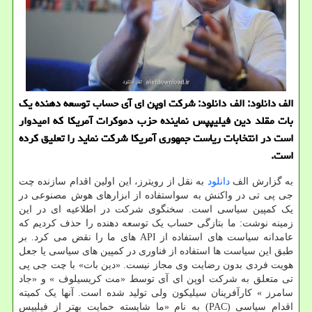
الف دانلود: الف دانلود: شرکت اوپن ای آی حساب توسعه دهنده یک
بات مقلد دین فیلیپپس نماینده حزب دموکرات آمریکا که امیدوار
است در انتخابات ریاست جمهوری آمریکا شرکت نماید را تعلیق کرده
است.
به گزارش الف
دانلود
به نقل از رویترز، این اولین اقدام سازنده چت
جی پی تی در واکنش به سواستفاده از ابزارهای هوش مصنوعی در
یک کمپین سیاسی است. سخنگوی شرکت در اطلاعیه ای در این
زمینه نوشت: ما بتازگی حساب یک توسعه دهنده را حذف کردیم که
عامدانه سیاست های استفاده از API های ما را نقض می کرد. بر
طبق این سیاست ها استفاده از فناوری در کمپین های سیاسی یا جعل
هویت فردی بدون رضایت وی مجاز نیست. «دین بات» با چت جی پی
تی متعلق به شرکت اوپن ای آی توسط «مت کریسیلوف » و «جاد
سامرز » کارآفرینان سیلیکون ولی تولید شده است. آنها یک کمیته
اقدام سیاسی (PAC) به نام «ما شایسته حمایت بهتر از فیلیپس