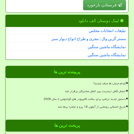
فرستادن بازخورد
لینک دوستان الف دانلود
تبلیغات انتخابات مجلس
مستر گرین وال | مجری و طراح انواع دیوار سبز
نمایشگاه ماشین سنگین
نمایشگاه ماشین سنگین
پربیننده ترین ها
کدام حساب ها حذف شدند؟
اتصال کامل اینترنت بین الملل مشترکان برقرار شد
دستور جدید ترامپ برای ساخت کامپیوتر های کوانتومی تا سال 2028
تاریخ احتمالی رونمایی از آیفون 18 پرو و اولترا برملا شد
پربحث ترین ها