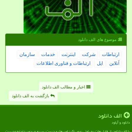
موضوع های الف دانلود
ارتباطات
شركت
اینترنت
خدمات
سازمان
آنلاین
اپل
ارتباطات و فناوری اطلاعات
اخبار و مطالب الف دانلود
بازگشت به الف دانلود
الف دانلود
دانلود و آپلود
با الف دانلود، از فایل هات به راحتی عبور نکن؛ اون ها رو درست، سریع و بدون دغدغه مدیریت