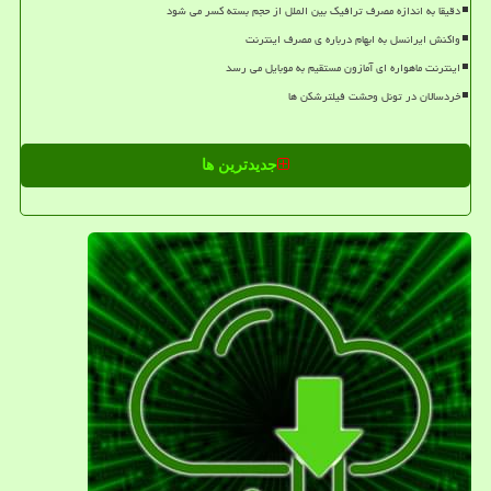
دقیقا به اندازه مصرف ترافیک بین الملل از حجم بسته کسر می شود
واکنش ایرانسل به ابهام درباره ی مصرف اینترنت
اینترنت ماهواره ای آمازون مستقیم به موبایل می رسد
خردسالان در تونل وحشت فیلترشکن ها
جدیدترین ها