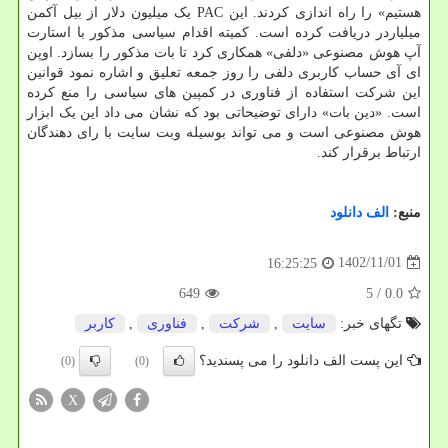
هستیم» را راه اندازی کردند. این PAC یک میلیون دلار از بیل آکمن
میلیاردر دریافت کرده است. کمیته اقدام سیاسی مذکور با استارت
آپ هوش مصنوعی «دلفی» همکاری کرد تا بات مذکور را بسازد. اوپن
ای آی حساب کاربری دلفی را روز جمعه تعلیق و اشاره نمود قوانین
این شرکت استفاده از فناوری در کمپین های سیاسی را منع کرده
است. «دین بات» دارای توضیحاتی بود که نشان می داد این یک ابزار
هوش مصنوعی است و می تواند بوسیله وبت سایت با رای دهندگان
ارتباط برقرار کند.
منبع:
الف دانلود
1402/11/01
16:25:25
649
/ 5
0.0
تگهای خبر:
سایت
,
شركت
,
فناوری
,
كاربر
این پست الف دانلود را می پسندید؟
(0)
(0)
X