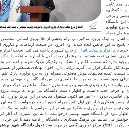
دی مدیرعامل
 و شکوفایی،
بهشتی و برخی
 این دانشگاه
ه برج نوآوری
یرعامل همراه
با اشاره به اینکه پروژه مذکور می تواند بخشی از خلأ نیروی انسانی متخصص د
ای پاسخ به این چالش ایجاد شدند. وی افزود: در صنعت ارتباطات و فناوری ا
 خرید
نرم افزار
و
سخت افزار
از خارج کشور پرداخت می کنند؛ سخت افزار ق
روی انسانی نخبه هستیم. مدیرعامل همراه اول با اشاره به اینکه دانشگاه 
 وجود ندارد که صنعت تلکام و دانشگاه به یکدیگر نزدیک شوند و فقط هم بحث
 کنار یکدیگر قرار می گیرند برکاتی دارد. اخوان بهابادی همینطور از تصمیم 
د: قسمت عمده فعالیتهای هوش مصنوعی همراه اول به برج نوآوری پارک علم و
 حرفی جدید است
سید محمودرضا آقامیری، رئیس دانشگاه شهید بهشتی امروز ب
مروز نیازمند حرف جدیدی هستیم و در سند تحول دانشگاه ما هم بر حرکت پیش دس
ی و حرفی جدید دانست و اظهار داشت: دانشگاه می تواند به تربیت نیروی
متخصص برای این شرکت و صنعت تلکام کمک نماید. به قول آقامیری حدود ۲۰۰ نفر هم اکنون مشغول فعالیت در این مرکز 
غاز مسیر همکاری با اپراتور اول تلفن همراه کشور است.
درخواست ادامه این 
 رئیس صندوق نوآوری و شکوفایی هم در این مراسم با اشاره به اینکه امک
اظهار نمود: از دانشگاه شهید بهشتی درخواست ادامه این مسیری که آغاز کرده
واهش می نماییم این فرهنگ همکاری با دانشگاه را ادامه دهند تا این جریان
بازگردد.
افتتاح مرکز نوآوری گامی در جهت سند تحول دانشگاه شهید بهشتی