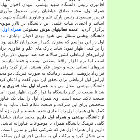
آقامیری رئیس دانشگاه شهید بهشتی، مهدی اخوان بهابا
همراه اول، محمد صادق خیاطیان رئیس صندوق نوآوری
فریبرز مسعودی رئیس پارک علم و فناوری دانشگاه شهید 
اساتید و اعضای هیات علمی این دانشگاه در تالار مولوی
برگزار گردید.
عمده فعالیتهای هوش مصنوعی
همراه اول
ب
دانشگاه بهشتی منتقل می شود
مهدی اخوان بهابادی، مد
اول در این مراسم که بعنوان یکی از سخنرانان کلیدی بود 
را پر کند، اظهار نمود: شاید پارک های علم و فناوری بر
اپراتورهای ارتباطی کشور سالانه چند صد میلیون دلار برای
است اما نرم افزار واقعا منطقی نیست و فقط نیازمند نی
نیروهای انسانی نخبه و خوش فکر هستند، ابراز کرد: راهی
قرارداد پژوهشی نیست. زمانیکه به صورت فیزیکی دو مجموعه
اپراتور اول ارتباطی برای تحقق این مهم گفت و اذعان کر
دانشگاه بهشتی انتقال می یابد.
همراه اول نماد فناوری و
شد تا صنعت در کنار دانشگاه ما قرار گیرد، اظهار نمود: ا
صنعت تاکید شده است. وی همراه اول را نماد یک فناور
کمک های همراه اول راه اندازی شده، هستند و این تازه آ
از دانشگاه بهشتی و همراه اول داریم
محمد صادق خیاطیان،
گاهی فرهنگ دانشگاه همراه با موضوعات فناورانه نباشد، 
داریم و از همراه اول هم که شرکتی فناور و مدرن است، خ
ملی شکل گیرد و برکات آن به تمامی اجزای این مملکت 