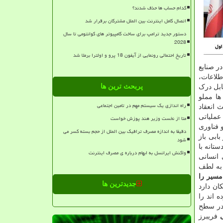
کدام حساب ها حذف شدند؟
اتصال کامل اینترنت بین الملل مشترکان برقرار شد
دستور جدید ترامپ برای ساخت کامپیوتر های کوانتومی تا سال
2028
تاریخ احتمالی رونمایی از آیفون 18 پرو و اولترا برملا شد
ر صنایع
طلاعات،
پربحث ترین ها
ابل درک
ها مملو
راه اندازی یک سیستم مهم در تامین اجتماعی
 انعقاد
عملیاتی
متا از نخست وزیر هند پوزش خواست
 فناوری
دقیقا به اندازه مصرف ترافیک بین الملل از حجم بسته کسر می
ابی باز
شود
تانه با
واکنش ایرانسل به ابهام درباره ی مصرف اینترنت
 انسانی
نوآوری که به لطف
مسیر را
جدیدترین ها
ان دارد
 اند را
 در سطح
فریبرز