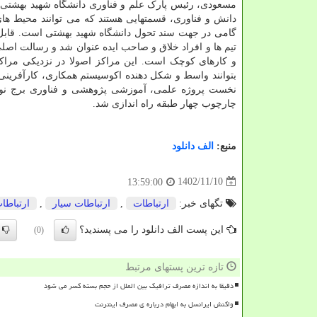
مسعودی، رئیس پارک علم و فناوری دانشگاه شهید بهشتی با ا
دانش و فناوری، قسمتهایی هستند که می توانند محیط های 
گامی در جهت سند تحول دانشگاه شهید بهشتی است. قابل 
تیم ها و افراد خلاق و صاحب ایده عنوان شد و رسالت اصلی آ
و کارهای کوچک است. این مراکز اصولا در نزدیکی مراکز
بتوانند واسط و شکل دهنده اکوسیستم همکاری، کارآفرینی و 
چارچوب چهار طبقه راه اندازی شد.
منبع:
الف دانلود
1402/11/10
13:59:00
تگهای خبر:
ارتباطات
,
ارتباطات سیار
,
ارتباطا
این پست الف دانلود را می پسندید؟
(0)
تازه ترین پستهای مرتبط
دقیقا به اندازه مصرف ترافیک بین الملل از حجم بسته کسر می شود
واکنش ایرانسل به ابهام درباره ی مصرف اینترنت