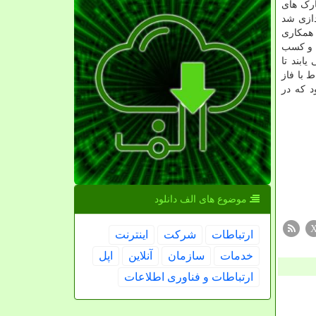
ارک های
دازی شد
 همکاری
ها و کسب
ابند تا
 با فاز
 دانشگاه شهید بهشتی به وسعت ۷۲۰۰ مترمربع بود که در
موضوع های الف دانلود
ارتباطات
شركت
اینترنت
خدمات
سازمان
آنلاین
اپل
ارتباطات و فناوری اطلاعات