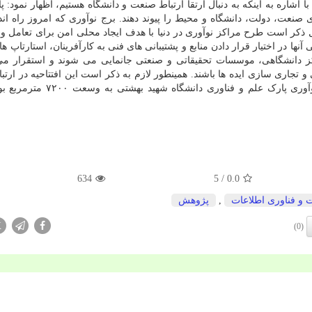
شاره به اینکه به دنبال ارتقا ارتباط صنعت و دانشگاه هستیم، اظهار نمود: پ
صنعت، دولت، دانشگاه و محیط را پیوند دهند. برج نوآوری که امروز راه ان
ذکر است طرح مراکز نوآوری در دنیا با هدف ایجاد محلی امن برای تعامل و
نها در اختیار قرار دادن منابع و پشتیبانی های فنی به کارآفرینان، استارتاپ 
 دانشگاهی، موسسات تحقیقاتی و صنعتی جانمایی می شوند و استقرار می ی
تجاری سازی ایده ها باشند. همینطور لازم به ذکر است این افتتاحیه در ارتباط
نخست پروژه علمی، آموزشی پژوهشی و فناوری برج نوآوری پارک علم و فناوری
634
/ 5
0.0
ت و فناوری اطلاعات
,
پژوهش
X
(0)