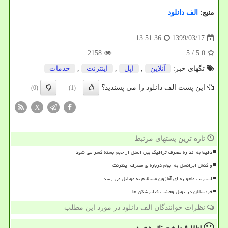
منبع:
الف دانلود
1399/03/17
13:51:36
2158
/ 5
5.0
تگهای خبر:
آنلاین
,
اپل
,
اینترنت
,
خدمات
این پست الف دانلود را می پسندید؟
(0)
(1)
X
تازه ترین پستهای مرتبط
دقیقا به اندازه مصرف ترافیک بین الملل از حجم بسته کسر می شود
واکنش ایرانسل به ابهام درباره ی مصرف اینترنت
اینترنت ماهواره ای آمازون مستقیم به موبایل می رسد
خردسالان در تونل وحشت فیلترشکن ها
نظرات خوانندگان الف دانلود در مورد این مطلب