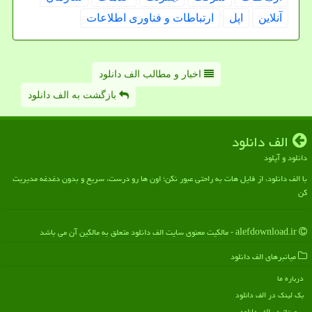
آنلاین
اپل
ارتباطات و فناوری اطلاعات
اخبار و مطالب الف دانلود
بازگشت به الف دانلود
الف دانلود
دانلود و آپلود
با الف دانلود، از فایل هات به راحتی عبور نکن؛ اون ها رو درست، سریع و بدون دغدغه مدیریت
کن
alefdownload.ir - مالکیت معنوی سایت الف دانلود متعلق به مالکین آن می باشد
میانبرهای الف دانلود
درباره ما
بک لینک در الف دانلود
رپورتاژ در الف دانلود