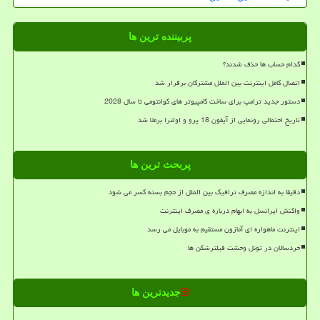
پربیننده ترین ها
کدام حساب ها حذف شدند؟
اتصال کامل اینترنت بین الملل مشترکان برقرار شد
دستور جدید ترامپ برای ساخت کامپیوتر های کوانتومی تا سال 2028
تاریخ احتمالی رونمایی از آیفون 18 پرو و اولترا برملا شد
پربحث ترین ها
دقیقا به اندازه مصرف ترافیک بین الملل از حجم بسته کسر می شود
واکنش ایرانسل به ابهام درباره ی مصرف اینترنت
اینترنت ماهواره ای آمازون مستقیم به موبایل می رسد
خردسالان در تونل وحشت فیلترشکن ها
جدیدترین ها