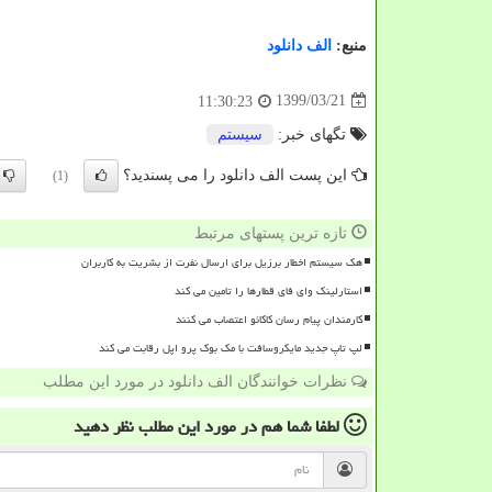
منبع:
الف دانلود
1399/03/21
11:30:23
تگهای خبر:
سیستم
این پست الف دانلود را می پسندید؟
(1)
تازه ترین پستهای مرتبط
هک سیستم اخطار برزیل برای ارسال نفرت از بشریت به کاربران
استارلینک وای فای قطارها را تامین می کند
کارمندان پیام رسان کاکائو اعتصاب می کنند
لپ تاپ جدید مایکروسافت با مک بوک پرو اپل رقابت می کند
نظرات خوانندگان الف دانلود در مورد این مطلب
لطفا شما هم
در مورد این مطلب
نظر دهید