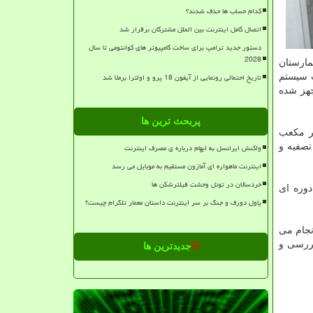
کدام حساب ها حذف شدند؟
اتصال کامل اینترنت بین الملل مشترکان برقرار شد
دستور جدید ترامپ برای ساخت کامپیوتر های کوانتومی تا سال
2028
مارستان
تاریخ احتمالی رونمایی از آیفون 18 پرو و اولترا برملا شد
نصب سیستم
جهز شده
پربحث ترین ها
ختخوابی یاس که امروز سیستم تصفیه فاضلاب آن به بهره برداری رسید روزانه حدود ۳۰۰ متر مکعب
تصفیه و
واکنش ایرانسل به ابهام درباره ی مصرف اینترنت
اینترنت ماهواره ای آمازون مستقیم به موبایل می رسد
خردسالان در تونل وحشت فیلترشکن ها
دوره ای
پاول دورف و جنگ بر سر اینترنت داستان معمار تلگرام چیست؟
نجام می
بررسی و
جدیدترین ها