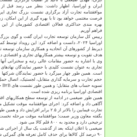
ایران و اوراسیا، اظهار داشت: بنظر می رسد قبل از
موافقتنامه تجارت آزاد برگزاری نشست بزرگ تجاری ایرا
فرصت مغتنمی خواهد بود تا با بهره گیری از این امکان، زم
بهره مندی حداکثری فعالان اقتصادی کشورمان از این مو
فراهم آوریم.
رییس کل سازمان توسعه تجارت ایران گفت و گوی بزرگ تجا
اوراسیا ۲۰۲۴، دانست و اضافه کرد: این رویداد ت
ذیربط از کشورهای آن اتحادیه و همکاری سازمان توسعه تج
هدف تقویت و توسعه بیشتر همکاریهای تجاری و اقتصادی دوج
وی با اشاره به حضور مقامات عالی رتبه و سخنرانی آنه
تجاری به عنوان نشست کلیدی با حضور نمایندگان نهادهای
است. همین طور چهار میزگرد با حضور نمایندگان شرکتها
حجم تجارت و سرمایه گذاری متقابل، لجستیک، اتصال حمل
تس
اقتصادی اوراسیا برنامه ریزی شده است.
همین طور ضیغمی در ادامه از توسعه سطح همکاریهای اقتصا
تجارت فیمابین را بالاتر از ۲.۵ برابر افزایش داد و همین طور صادرات ایران به این اتحادیه نیز در طول این مدت بالاتر از ۱۳۸ درصد رشد کرد.
بگفته معاون وزیر صمت؛ موافقتنامه موقت مرحله نخست از
ترجیحی دارد و محدود به ۸۰۰ قلم کالا می شود.
ضیغمی با اعلان اینکه بعد از گذشت یک سال از اجرائی شد
۹۰ درصد کل کالاها برای حذف کامل تعرفه های گمرکی 