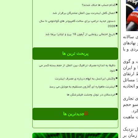
کدام حساب ها حذف شدند؟
اتصال کامل اینترنت بین الملل مشترکان برقرار شد
دستور جدید ترامپ برای ساخت کامپیوتر های کوانتومی تا سال
2028
تاریخ احتمالی رونمایی از آیفون 18 پرو و اولترا برملا شد
 سالانه
 نهادهای
دی و با
پربحث ترین ها
ت و گوی
دقیقا به اندازه مصرف ترافیک بین الملل از حجم بسته کسر می
و ایران
شود
 ارتقای
واکنش ایرانسل به ابهام درباره ی مصرف اینترنت
؛ مسائل
اینترنت ماهواره ای آمازون مستقیم به موبایل می رسد
عضو اتحادیه
خردسالان در تونل وحشت فیلترشکن ها
ی تجاری
 بین ایران و اتحادیه اقتصادی اوراسیا، از سال ۱۳۹۸، به این سو حجم
جدیدترین ها
ت ماهیت
ل نزدیک
زمان بر