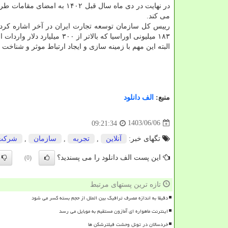
در نهایت در دی ماه سال قبل
می کند.
رییس کل سازمان توسعه تجارت ایران در آخر اشاره کرد:
۱۸۳ میلیونی اوراسیا که بالاتر از ۳۰۰ میلیارد دلار واردات از جهان، دارد حجم تجارت فیمابین و صادرات کشورمان جهش قابل توجهی را
البته این مهم با زمینه سازی و ایجاد ارتباط موثر و شناخت 
منبع:
الف دانلود
1403/06/06
09:21:34
تگهای خبر:
آنلاین
,
تجربه
,
سازمان
,
شركت
این پست الف دانلود را می پسندید؟
(0)
تازه ترین پستهای مرتبط
دقیقا به اندازه مصرف ترافیک بین الملل از حجم بسته کسر می شود
اینترنت ماهواره ای آمازون مستقیم به موبایل می رسد
خردسالان در تونل وحشت فیلترشکن ها