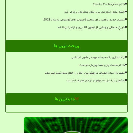
کدام حساب ها حذف شدند؟
اتصال کامل اینترنت بین الملل مشترکان برقرار شد
دستور جدید ترامپ برای ساخت کامپیوتر های کوانتومی تا سال 2028
تاریخ احتمالی رونمایی از آیفون 18 پرو و اولترا برملا شد
پربحث ترین ها
راه اندازی یک سیستم مهم در تامین اجتماعی
متا از نخست وزیر هند پوزش خواست
دقیقا به اندازه مصرف ترافیک بین الملل از حجم بسته کسر می شود
واکنش ایرانسل به ابهام درباره ی مصرف اینترنت
جدیدترین ها