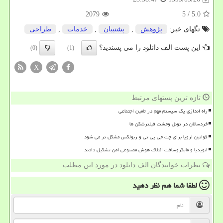
2079
/ 5
5.0
تگهای خبر:
پژوهش
,
پشتیبان
,
خدمات
,
طراحی
این پست الف دانلود را می پسندید؟
(0)
(1)
X
تازه ترین پستهای مرتبط
راه اندازی یک سیستم مهم در تامین اجتماعی
خردسالان در تونل وحشت فیلترشکن ها
قوانین اروپا برای چت جی پی تی و ربولکس مشکل تر می شود
انویدیا و مایکروسافت ائتلاف هوش مصنوعی امن تشکیل دادند
نظرات خوانندگان الف دانلود در مورد این مطلب
لطفا شما هم
نظر دهید