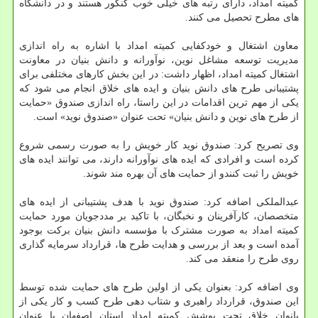
کمیته امداد، دارای رتبه های خیلی خوب کنکور هستند و در دانشگاه
های مطرح تحصیل می کنند.
معاون اشتغال و خودکفایی کمیته امداد با اشاره به راه اندازی
مدیریت توسعه مشاغل نوین، نوآورانه و دانش بنیان در معاونت
اشتغال کمیته امداد، اظهار داشت: در این بخش کارهای مختلفی برای
پشتیبانی طرح های دانش بنیان و ایده های خلاق انجام می شود که
یکی از مهم ترین اقدامات در این راستا، راه اندازی صندوق «حمایت
از طرح های نوین و دانش بنیان» تحت عنوان «صندوق نوید» است.
وی تصریح کرد: صندوق نوید کار خویش را به صورت رسمی شروع
کرده است و افرادی که ایده های نوآورانه دارند، می توانند ایده های
خویش را ثبت کنندو از حمایت های آن بهره مند شوند.
عبدالملکی اضافه کرد: صندوق نوید با هدف پشتیبانی از ایده های
متخصصان، کارآفرینان و نخبگان، با تاکید بر مددجویان مورد حمایت
کمیته امداد به صورت مشترک با مؤسسه دانش بنیان برکت بوجود
آمده است و بعد از بررسی و هدایت طرح ها، قرارداد سرمایه گذاری
روی طرح را منعقد می کند.
وی اضافه کرد: بعنوان یکی از اولین طرح های حمایت شده توسط
این صندوق، قرارداد راهبری و شتاب دهی طرح کسب و کار یکی از
بانوان خلاق تحت پوشش کمیته امداد استان اصفهان با عنوان