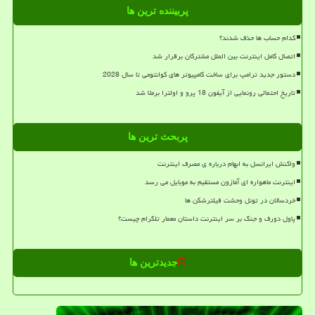
پربیننده ترین ها
کدام حساب ها حذف شدند؟
اتصال کامل اینترنت بین الملل مشترکان برقرار شد
دستور جدید ترامپ برای ساخت کامپیوتر های کوانتومی تا سال 2028
تاریخ احتمالی رونمایی از آیفون 18 پرو و اولترا برملا شد
پربحث ترین ها
واکنش ایرانسل به ابهام درباره ی مصرف اینترنت
اینترنت ماهواره ای آمازون مستقیم به موبایل می رسد
خردسالان در تونل وحشت فیلترشکن ها
پاول دورف و جنگ بر سر اینترنت داستان معمار تلگرام چیست؟
جدیدترین ها