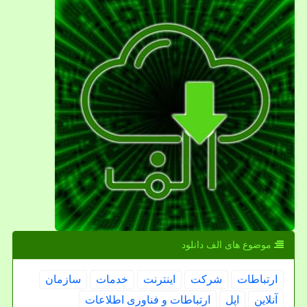
موضوع های الف دانلود
ارتباطات
شركت
اینترنت
خدمات
سازمان
آنلاین
اپل
ارتباطات و فناوری اطلاعات