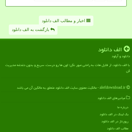
اخبار و مطالب الف دانلود
بازگشت به الف دانلود
الف دانلود
دانلود و آپلود
با الف دانلود، از فایل هات به راحتی عبور نکن؛ اون ها رو درست، سریع و بدون دغدغه مدیریت
کن
alefdownload.ir - مالکیت معنوی سایت الف دانلود متعلق به مالکین آن می باشد
میانبرهای الف دانلود
درباره ما
بک لینک در الف دانلود
رپورتاژ در الف دانلود
مطالب الف دانلود