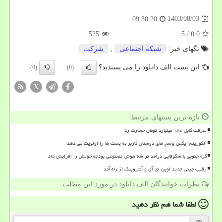
1403/08/03
09:30:20
525
/ 5
0.0
تگهای خبر:
شبكه اجتماعی
,
شركت
این پست الف دانلود را می پسندید؟
(0)
(0)
X
تازه ترین پستهای مرتبط
سرقت کابل ۱۵۰ میلیارد تومان خسارت زد
الگوریتم ایکس پاسخ های دوستان کاربر به پست ها را اولویت می دهد
کره جنوبی با شکوفایی درآمد تراشه هوش مصنوعی بودجه خویش را افزایش داد
رقیب چینی جدید اوپن ای آی و آنتروپیک از راه آمد
نظرات خوانندگان الف دانلود در مورد این مطلب
لطفا شما هم
نظر دهید