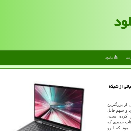
لود
رنت
دانلود
انی از شبكه
 از بزرگترین
 و سهم قابل
ص کرده است،
اری نمایشگاه CES 2020 از لپ تاپ جدیدی که
، رونمایی نمود که لنوو