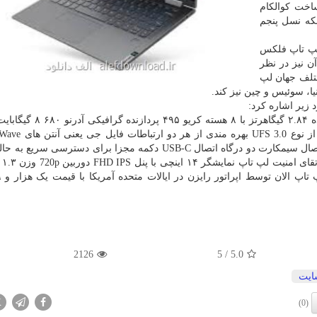
گون ساخت کوالکام
ه نسل پنجم
لپ تاپ فلکس
آن نیز در نظر
ختلف جهان لپ
ا، سوئیس و چین نیز کند.
 زیر اشاره کرد:
تراشه کوالکام اسنپدراگون8cx فرکانس هسته های پردازنده ۲.۸۴ گیگاهرت
گیگاهرتزی بهره مندی از جک هدفون و میکروفون درگاه اتصال سیمکارت دو درگاه اتصال USB-C دکمه مجزا برای دستر
بر روی 
2126
/ 5
5.0
ایت
X
(0)