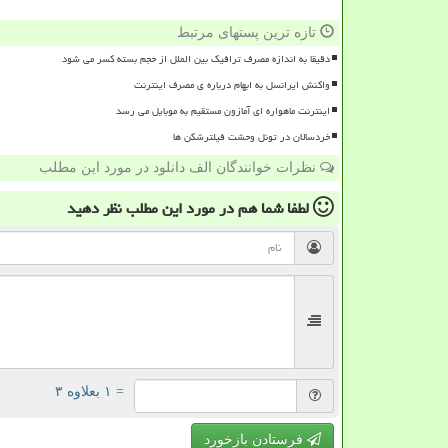
تازه ترین پستهای مرتبط
دقیقا به اندازه مصرف ترافیک بین الملل از حجم بسته کسر می شود
واکنش ایرانسل به ابهام درباره ی مصرف اینترنت
اینترنت ماهواره ای آمازون مستقیم به موبایل می رسد
خردسالان در تونل وحشت فیلترشکن ها
نظرات خوانندگان الف دانلود در مورد این مطلب
لطفا شما هم
در مورد این مطلب
نظر دهید
= ۱ بعلاوه ۳
فرستادن بازخورد