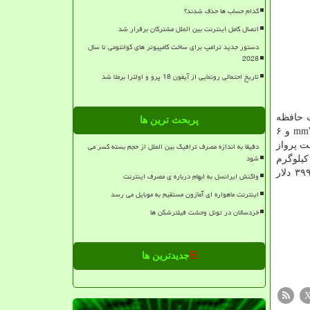
کدام حساب ها حذف شدند؟
اتصال کامل اینترنت بین الملل مشترکان برقرار شد
دستور جدید ترامپ برای ساخت کامپیوتر های کوانتومی تا سال
2028
تاریخ احتمالی رونمایی از آیفون 18 پرو و اولترا برملا شد
ز با ۸ هسته کریو ۴۹۵ پردازنده گرافیکی آدرنو ۶۸۰ ۸ گیگابایت حافظه
پربحث ترین ها
رم از نوع LPDDR4X ۵۱۲ گیگابایت حافظه ذخیره سازی از نوع UFS 3.0 بهره مندی از هر دو ارتباطات فایل جی یعنی آنتن های mmWave و ۶
سی سریع به حالت پرواز
دقیقا به اندازه مصرف ترافیک بین الملل از حجم بسته کسر می
شود
بدنه لپ تاپ سنسور اسکنر اثر انگشت بمنظور ارتقای امنیت لپ تاپ نمایشگر ۱۴ اینچی با پنل FHD IPS دوربین 720p وزن ۱.۳ کیلوگرم
طبق گزارش وب سایت the verge، گفته می شود این لپ تاپ الان توسط اپراتور رایزن در ایالات متحده آمریکا با قیمت یک هزار و ۳۹۹ دلار
واکنش ایرانسل به ابهام درباره ی مصرف اینترنت
اینترنت ماهواره ای آمازون مستقیم به موبایل می رسد
خردسالان در تونل وحشت فیلترشکن ها
جدیدترین ها