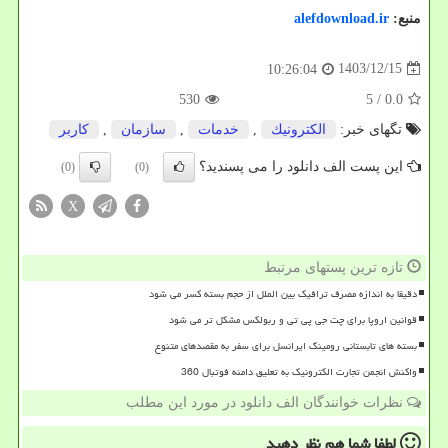
منبع:
alefdownload.ir
1403/12/15
10:26:04
530
/ 5
0.0
تگهای خبر:
الكترونیك
,
خدمات
,
سازمان
,
كاربر
این پست الف دانلود را می پسندید؟
(0)
(0)
X
تازه ترین پستهای مرتبط
دقیقا به اندازه مصرف ترافیک بین الملل از حجم بسته کسر می شود
قوانین اروپا برای چت جی پی تی و ربولکس مشکل تر می شود
بسته های تابستانی رومینگ ایرانسل برای سفر به مقصدهای متنوع
واکنش انجمن تجارت الکترونیک به تعلیق دامنه فوتبال 360
نظرات خوانندگان الف دانلود در مورد این مطلب
لطفا شما هم
نظر دهید