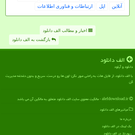
آنلاین
اپل
ارتباطات و فناوری اطلاعات
اخبار و مطالب الف دانلود
بازگشت به الف دانلود
الف دانلود
دانلود و آپلود
با الف دانلود، از فایل هات به راحتی عبور نکن؛ اون ها رو درست، سریع و بدون دغدغه مدیریت
کن
alefdownload.ir - مالکیت معنوی سایت الف دانلود متعلق به مالکین آن می باشد
میانبرهای الف دانلود
درباره ما
بک لینک در الف دانلود
رپورتاژ در الف دانلود