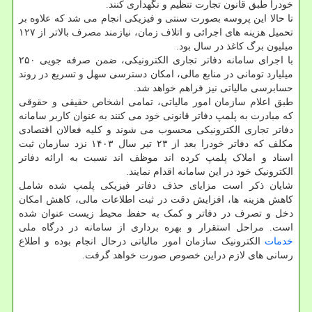
خودرا طبق قانون تجارت تنظیم و نگهداری کنند.
تا حالا این پروسه بصورت سنتی و فیزیکی انجام می شد که علاوه بر
تحمیل هزینه های اجرائی و اتلاف زمان، نیازمند مصرف بالاتر از ۱۲۷
میلیون برگ کاغذ در سال بود.
با اجرای سامانه دفاتر تجاری الکترونیکی، ضمن صرفه جویی ۲۵۰
میلیارد تومانی در منابع مالی، امکان دسترسی سهل و تسریع در روند
حسابرسی مالیاتی نیز فراهم خواهد شد.
طبق اعلام سازمان امور مالیاتی، تمامی اشخاص حقیقی و حقوقی
که مبادرت به پلمپ دفاتر قانونی خود می کنند به عنوان کاربر سامانه
دفاتر تجاری الکترونیکی محسوب می شوند و کلیه فعالان اقتصادی
مکلف که دفاتر خودرا بعد از ۲۳ تیر سال ۱۴۰۳ نزد سازمان ثبت
اسناد و املاک پلمپ کرده اند موظف اند نسبت به ارائه دفاتر
الکترونیک خود در این سامانه اقدام نمایند.
شایان ذکر است مزایای حذف دفاتر فیزیکی پلمپ شده شامل
کاهش هزینه ها، افزایش دقت در ثبت اطلاعات مالی، کاهش امکان
دخل و تصرف در دفاتر و کمک به حفظ محیط زیست عنوان شده
است. مراحل استقرار و بهره برداری از سامانه در درگاه ملی
خدمات
الکترونیک سازمان امور مالیاتی درحال انجام بوده و اطلاع
رسانی های لازم دراین خصوص صورت خواهد گرفت.