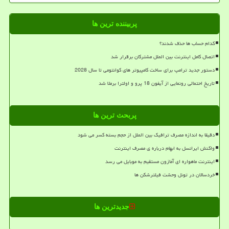
پربیننده ترین ها
کدام حساب ها حذف شدند؟
اتصال کامل اینترنت بین الملل مشترکان برقرار شد
دستور جدید ترامپ برای ساخت کامپیوتر های کوانتومی تا سال 2028
تاریخ احتمالی رونمایی از آیفون 18 پرو و اولترا برملا شد
پربحث ترین ها
دقیقا به اندازه مصرف ترافیک بین الملل از حجم بسته کسر می شود
واکنش ایرانسل به ابهام درباره ی مصرف اینترنت
اینترنت ماهواره ای آمازون مستقیم به موبایل می رسد
خردسالان در تونل وحشت فیلترشکن ها
جدیدترین ها