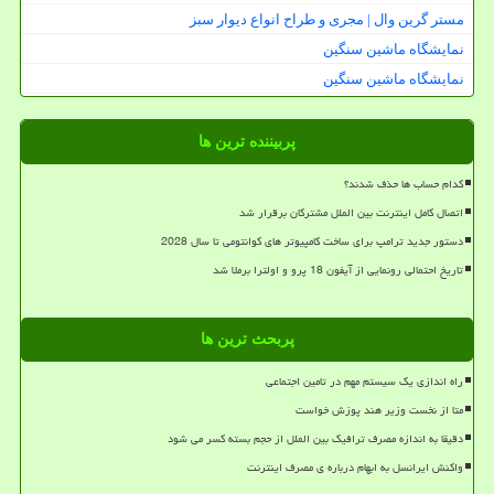
مستر گرین وال | مجری و طراح انواع دیوار سبز
نمایشگاه ماشین سنگین
نمایشگاه ماشین سنگین
پربیننده ترین ها
کدام حساب ها حذف شدند؟
اتصال کامل اینترنت بین الملل مشترکان برقرار شد
دستور جدید ترامپ برای ساخت کامپیوتر های کوانتومی تا سال 2028
تاریخ احتمالی رونمایی از آیفون 18 پرو و اولترا برملا شد
پربحث ترین ها
راه اندازی یک سیستم مهم در تامین اجتماعی
متا از نخست وزیر هند پوزش خواست
دقیقا به اندازه مصرف ترافیک بین الملل از حجم بسته کسر می شود
واکنش ایرانسل به ابهام درباره ی مصرف اینترنت