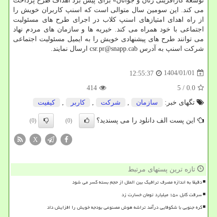
توسعه کارآفرینی زنان و جوانان» برای پیش برد اهداف طرح پرداخت
می کند. این سومین سال متوالی است که اسنپ کاربران خویش را
از راه اهدای امتیازهای اسنپ کلاب در اجرای طرح های مسئولیت
اجتماعی با خود همراه می کند. خیریه ها و سازمان های مردم نهاد
می توانند طرح های پیشنهادی خویش را به ایمیل مسئولیت اجتماعی
شرکت اسنپ به آدرس csr.pr@snapp.cab ارسال نمایند.
1404/01/01
12:55:37
414
/ 5
0.0
تگهای خبر:
سازمان
,
شركت
,
كاربر
,
كیفیت
این پست الف دانلود را می پسندید؟
(0)
(0)
X
تازه ترین پستهای مرتبط
دقیقا به اندازه مصرف ترافیک بین الملل از حجم بسته کسر می شود
سرقت کابل ۱۵۰ میلیارد تومان خسارت زد
کره جنوبی با شکوفایی درآمد تراشه هوش مصنوعی بودجه خویش را افزایش داد