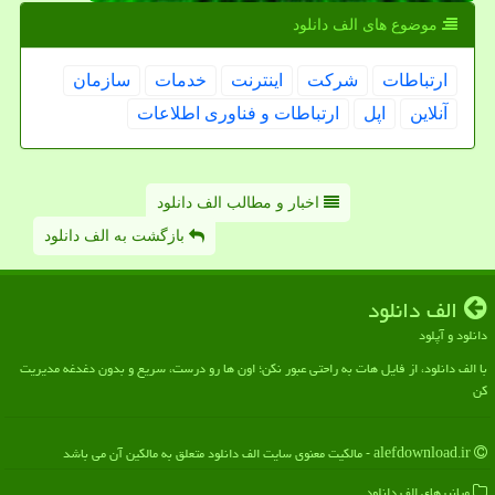
موضوع های الف دانلود
ارتباطات
شركت
اینترنت
خدمات
سازمان
آنلاین
اپل
ارتباطات و فناوری اطلاعات
اخبار و مطالب الف دانلود
بازگشت به الف دانلود
الف دانلود
دانلود و آپلود
با الف دانلود، از فایل هات به راحتی عبور نکن؛ اون ها رو درست، سریع و بدون دغدغه مدیریت
کن
alefdownload.ir - مالکیت معنوی سایت الف دانلود متعلق به مالکین آن می باشد
میانبرهای الف دانلود