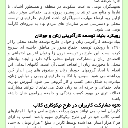
چاره عرضه کنند.
تسهیلگران بومی به علت سکونت در منطقه و همینطور آشنایی با
نیازها و منابع می توانند در پیشبرد پروژه های اجتماعی موثر باشند.
ازاین رو، ارتقاء مهارت تسهیلگران باعث افزایش ظرفیتهای توسعه
محلی و دسترسی سایر سازمان های مردم نهاد به نیروهای کارآمد
بومی می شود.
رویکرد بنیاد توسعه کارآفرینی زنان و جوانان
بنیاد توسعه کارآفرینی زنان و جوانان طرح توسعه جامعه محلی را از
۱۳۹۰ با رویکرد توسعه اجتماع محور در مناطق حاشیه ای شروع
کرده است. این طرح بر توسعه درون زا و توان افزایی اجتماعی و
اقتصادی زنان و مشارکت جوامع محلی تأکید دارد و ایجاد نهادهای
محلی با محوریت زنان از اهداف اصلی آن است. گامهای ابتدایی این
اقدام با ایجاد گروههای خودیار زنان و صندوق های پس انداز خُرد
برداشته می شود. سپس، با اتکا به ظرفیتهای بومی و توانایی زنان،
مبادرت به شکل دهی کسب و کار گروهی می شود. آموزش مهارت
های اجتماعی و حرفه ای به زنان کمک می نماید تا بتوانند مشارکت
فعالانه تری در بهبود کیفیت زندگی و جامعه پیرامون شان داشته
باشند.
نحوه مشارکت کاربران در طرح نیکوکاری کلاب
کاربران اسنپ می توانند بدون پرداخت هیچ مبلغی و تنها با امتیازهای
اسنپ کلاب خود در این طرح نیکوکاری سهیم باشند. اسنپ به ازای
هر ۲ هزار امتیاز اهدا شده توسط کاربران مبلغ ۲ هزار تومان به «بنیاد